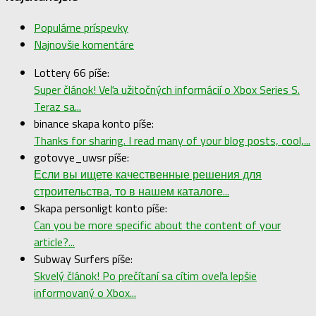
Populárne príspevky
Najnovšie komentáre
Lottery 66 píše:
Super článok! Veľa užitočných informácií o Xbox Series S.
Teraz sa...
binance skapa konto píše:
Thanks for sharing. I read many of your blog posts, cool,...
gotovye_uwsr píše:
Если вы ищете качественные решения для
строительства, то в нашем каталоге...
Skapa personligt konto píše:
Can you be more specific about the content of your
article?...
Subway Surfers píše:
Skvelý článok! Po prečítaní sa cítim oveľa lepšie
informovaný o Xbox...