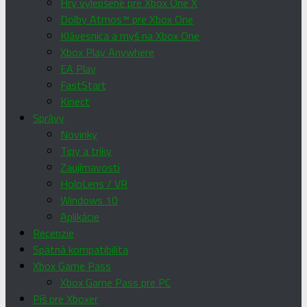
Hry vylepšené pre Xbox One X
Dolby Atmos™ pre Xbox One
Klávesnica a myš na Xbox One
Xbox Play Anywhere
EA Play
FastStart
Kinect
Správy
Novinky
Tipy a triky
Zaujímavosti
HoloLens / VR
Windows 10
Aplikácie
Recenzie
Spätná kompatibilita
Xbox Game Pass
Xbox Game Pass pre PC
Píš pre Xboxer