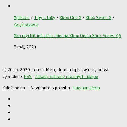
Aplikácie
/
Tipy a triky
/
Xbox One X
/
Xbox Series X
/
Zaujímavosti
Ako urýchliť inštaláciu hier na Xbox One a Xbox Series X|S
8 máj, 2021
(c) 2015-2020 Jaromír Miko, Roman Lipka. Všetky práva
vyhradené.
RSS
|
Zásady ochrany osobných údajov
Založené na
- Navrhnuté s použitím
Hueman téma