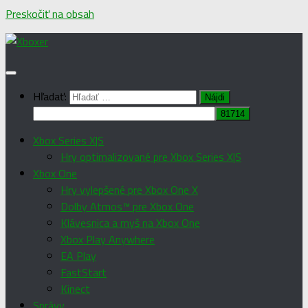
Preskočiť na obsah
Hľadať:
Xbox Series X|S
Hry optimalizované pre Xbox Series X|S
Xbox One
Hry vylepšené pre Xbox One X
Dolby Atmos™ pre Xbox One
Klávesnica a myš na Xbox One
Xbox Play Anywhere
EA Play
FastStart
Kinect
Správy