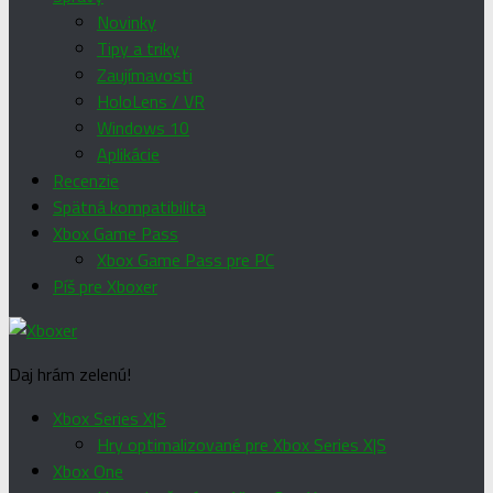
Novinky
Tipy a triky
Zaujímavosti
HoloLens / VR
Windows 10
Aplikácie
Recenzie
Spätná kompatibilita
Xbox Game Pass
Xbox Game Pass pre PC
Píš pre Xboxer
Daj hrám zelenú!
Xbox Series X|S
Hry optimalizované pre Xbox Series X|S
Xbox One