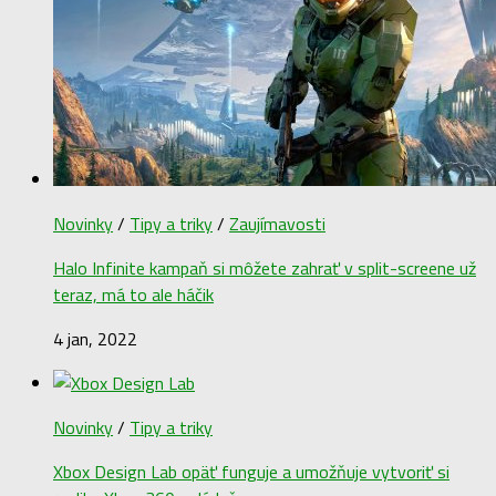
Novinky
/
Tipy a triky
/
Zaujímavosti
Halo Infinite kampaň si môžete zahrať v split-screene už
teraz, má to ale háčik
4 jan, 2022
Novinky
/
Tipy a triky
Xbox Design Lab opäť funguje a umožňuje vytvoriť si