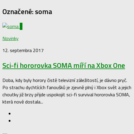
Označené:
soma
0
Novinky
12. septembra 2017
Sci-fi hororovka SOMA míří na Xbox One
Doba, kdy byly horory čistě televizní záležitostí, je dávno pryč.
Po strachu dychtících fanoušků je zjevně plný i Xbox svět a jejich
choutky již brzy přijde uspokojit sci-fi survival hororovka SOMA,
která nově dostala...