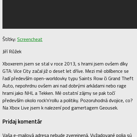
Štítky:
Screencheat
Jiří Růžek
Xboxerem jsem se stal v roce 2013, s hrami jsem ovšem díky
GTA: Vice City začal již o deset let dříve. Mezi mé oblíbence se
řadí především open-worldovky typu Saints Row či Grand Theft
Auto, nepohrdnu ovšem ani nad dobrými arkádami nebo rage
hrami jako NHL a Tekken. Mé ostatní zájmy se pak točí
především okolo rock'n'rollu a politiky. Pozoruhodná dvojice, co?
Na Xbox Live jsem k nalezení pod gamertagem Geousek.
Pridaj komentár
Vaša e-mailová adresa nebude zverejnená.
Vyžadované polia sú