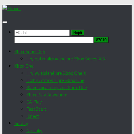
Preskočiť
na
obsah
Hľadať:
Xbox Series X|S
Hry optimalizované pre Xbox Series X|S
Xbox One
Hry vylepšené pre Xbox One X
Dolby Atmos™ pre Xbox One
Klávesnica a myš na Xbox One
Xbox Play Anywhere
EA Play
FastStart
Kinect
Správy
Novinky