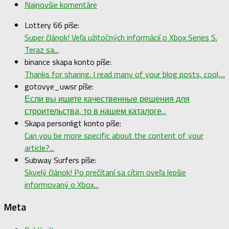
Najnovšie komentáre
Lottery 66 píše:
Super článok! Veľa užitočných informácií o Xbox Series S.
Teraz sa...
binance skapa konto píše:
Thanks for sharing. I read many of your blog posts, cool,...
gotovye_uwsr píše:
Если вы ищете качественные решения для
строительства, то в нашем каталоге...
Skapa personligt konto píše:
Can you be more specific about the content of your
article?...
Subway Surfers píše:
Skvelý článok! Po prečítaní sa cítim oveľa lepšie
informovaný o Xbox...
Meta