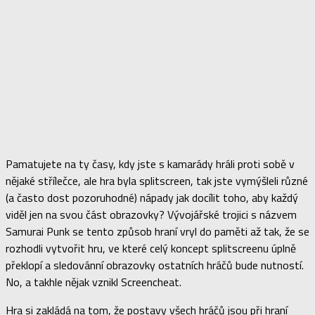
Pamatujete na ty časy, kdy jste s kamarády hráli proti sobě v
nějaké střílečce, ale hra byla splitscreen, tak jste vymýšleli různé
(a často dost pozoruhodné) nápady jak docílit toho, aby každý
viděl jen na svou část obrazovky? Vývojářské trojici s názvem
Samurai Punk se tento způsob hraní vryl do paměti až tak, že se
rozhodli vytvořit hru, ve které celý koncept splitscreenu úplně
překlopí a sledovánní obrazovky ostatních hráčů bude nutností.
No, a takhle nějak vznikl Screencheat.
Hra si zakládá na tom, že postavy všech hráčů jsou při hraní