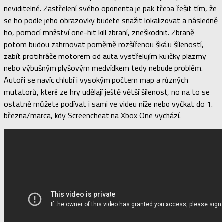
neviditelné. Zastřelení svého oponenta je pak třeba řešit tím, že
se ho podle jeho obrazovky budete snažit lokalizovat a následně
ho, pomocí mnžství one-hit kill zbraní, zneškodnit. Zbraně
potom budou zahrnovat poměrně rozšířenou škálu šíleností,
zabít protihráče motorem od auta vystřelujím kuličky plazmy
nebo výbušným plyšovým medvídkem tedy nebude problém.
Autoři se navíc chlubí i vysokým počtem map a různých
mutatorů, které ze hry udělají ještě větší šílenost, no na to se
ostatně můžete podívat i sami ve videu níže nebo vyčkat do 1.
března/marca, kdy Screencheat na Xbox One vychází.