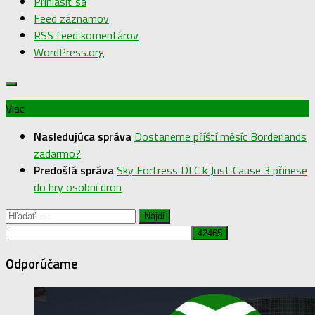
Prihlásiť sa
Feed záznamov
RSS feed komentárov
WordPress.org
Viac
Nasledujúca správa
Dostaneme příští měsíc Borderlands
zadarmo?
Predošlá správa
Sky Fortress DLC k Just Cause 3 přinese
do hry osobní dron
Hľadať:
Odporúčame