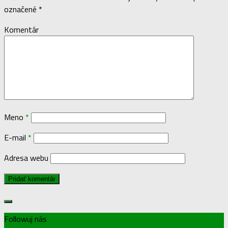
označené
*
Komentár
Meno
*
E-mail
*
Adresa webu
Followuj nás