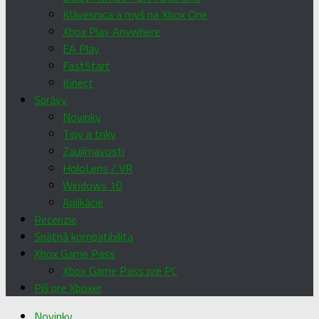
Klávesnica a myš na Xbox One
Xbox Play Anywhere
EA Play
FastStart
Kinect
Správy
Novinky
Tipy a triky
Zaujímavosti
HoloLens / VR
Windows 10
Aplikácie
Recenzie
Spätná kompatibilita
Xbox Game Pass
Xbox Game Pass pre PC
Píš pre Xboxer
Novinky