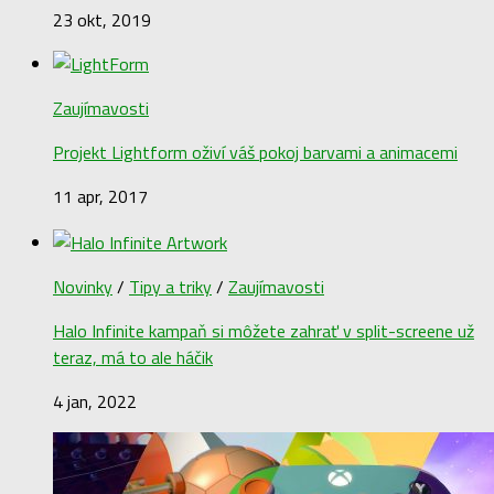
23 okt, 2019
Zaujímavosti
Projekt Lightform oživí váš pokoj barvami a animacemi
11 apr, 2017
Novinky
/
Tipy a triky
/
Zaujímavosti
Halo Infinite kampaň si môžete zahrať v split-screene už
teraz, má to ale háčik
4 jan, 2022