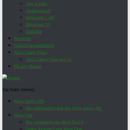
Tipy a triky
Zaujímavosti
HoloLens / VR
Windows 10
Aplikácie
Recenzie
Spätná kompatibilita
Xbox Game Pass
Xbox Game Pass pre PC
Píš pre Xboxer
Daj hrám zelenú!
Xbox Series X|S
Hry optimalizované pre Xbox Series X|S
Xbox One
Hry vylepšené pre Xbox One X
Dolby Atmos™ pre Xbox One