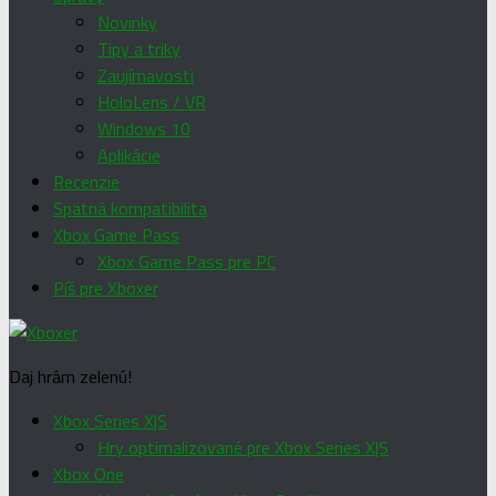
Novinky
Tipy a triky
Zaujímavosti
HoloLens / VR
Windows 10
Aplikácie
Recenzie
Spätná kompatibilita
Xbox Game Pass
Xbox Game Pass pre PC
Píš pre Xboxer
Daj hrám zelenú!
Xbox Series X|S
Hry optimalizované pre Xbox Series X|S
Xbox One