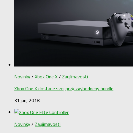
Novinky
/
Xbox One X
/
Zaujímavosti
Xbox One X dostane svoj prvý zvýhodnený bundle
31 jan, 2018
Novinky
/
Zaujímavosti