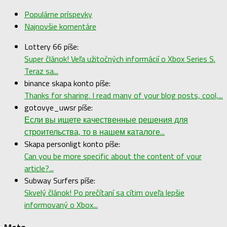
Populárne príspevky
Najnovšie komentáre
Lottery 66 píše:
Super článok! Veľa užitočných informácií o Xbox Series S.
Teraz sa...
binance skapa konto píše:
Thanks for sharing. I read many of your blog posts, cool,...
gotovye_uwsr píše:
Если вы ищете качественные решения для
строительства, то в нашем каталоге...
Skapa personligt konto píše:
Can you be more specific about the content of your
article?...
Subway Surfers píše:
Skvelý článok! Po prečítaní sa cítim oveľa lepšie
informovaný o Xbox...