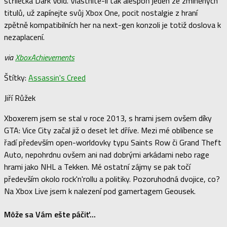
střílečka Dark Void. Vlastníte-li tak alespoň jeden ze zmíněných
titulů, už zapínejte svůj Xbox One, pocit nostalgie z hraní
zpětně kompatibilních her na next-gen konzoli je totiž doslova k
nezaplacení.
via
XboxAchievements
Štítky:
Assassin's Creed
Jiří Růžek
Xboxerem jsem se stal v roce 2013, s hrami jsem ovšem díky
GTA: Vice City začal již o deset let dříve. Mezi mé oblíbence se
řadí především open-worldovky typu Saints Row či Grand Theft
Auto, nepohrdnu ovšem ani nad dobrými arkádami nebo rage
hrami jako NHL a Tekken. Mé ostatní zájmy se pak točí
především okolo rock'n'rollu a politiky. Pozoruhodná dvojice, co?
Na Xbox Live jsem k nalezení pod gamertagem Geousek.
Môže sa Vám ešte páčiť...