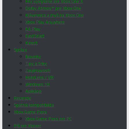
Hry vylepšené pre Xbox One X
Dolby Atmos™ pre Xbox One
Klávesnica a myš na Xbox One
Xbox Play Anywhere
EA Play
FastStart
Kinect
Správy
Novinky
Tipy a triky
Zaujímavosti
HoloLens / VR
Windows 10
Aplikácie
Recenzie
Spätná kompatibilita
Xbox Game Pass
Xbox Game Pass pre PC
Píš pre Xboxer