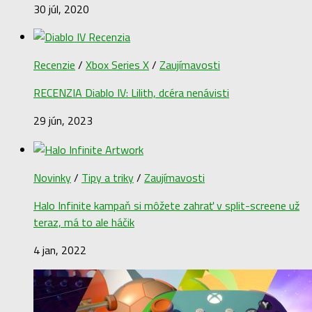
30 júl, 2020
Recenzie
/
Xbox Series X
/
Zaujímavosti
RECENZIA Diablo IV: Lilith, dcéra nenávisti
29 jún, 2023
Novinky
/
Tipy a triky
/
Zaujímavosti
Halo Infinite kampaň si môžete zahrať v split-screene už
teraz, má to ale háčik
4 jan, 2022