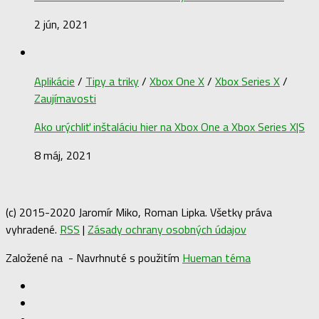
2 jún, 2021
Aplikácie
/
Tipy a triky
/
Xbox One X
/
Xbox Series X
/
Zaujímavosti
Ako urýchliť inštaláciu hier na Xbox One a Xbox Series X|S
8 máj, 2021
(c) 2015-2020 Jaromír Miko, Roman Lipka. Všetky práva
vyhradené.
RSS
|
Zásady ochrany osobných údajov
Založené na
- Navrhnuté s použitím
Hueman téma