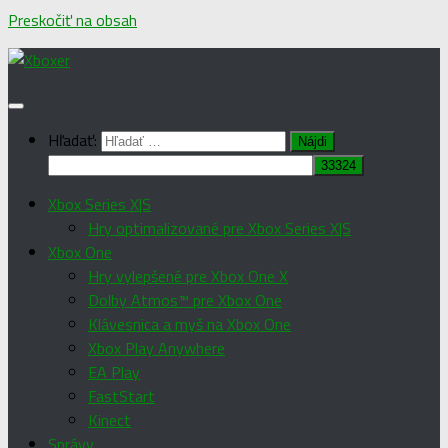
Preskočiť na obsah
Hľadať:
Xbox Series X|S
Hry optimalizované pre Xbox Series X|S
Xbox One
Hry vylepšené pre Xbox One X
Dolby Atmos™ pre Xbox One
Klávesnica a myš na Xbox One
Xbox Play Anywhere
EA Play
FastStart
Kinect
Správy