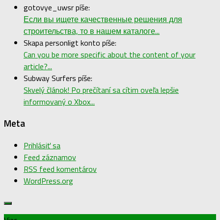
gotovye_uwsr píše:
Если вы ищете качественные решения для
строительства, то в нашем каталоге...
Skapa personligt konto píše:
Can you be more specific about the content of your
article?...
Subway Surfers píše:
Skvelý článok! Po prečítaní sa cítim oveľa lepšie
informovaný o Xbox...
Meta
Prihlásiť sa
Feed záznamov
RSS feed komentárov
WordPress.org
Viac