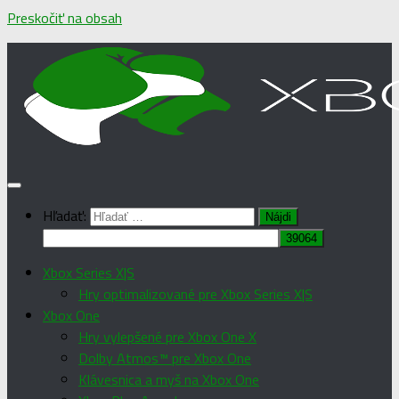
Preskočiť na obsah
Hľadať:
Xbox Series X|S
Hry optimalizované pre Xbox Series X|S
Xbox One
Hry vylepšené pre Xbox One X
Dolby Atmos™ pre Xbox One
Klávesnica a myš na Xbox One