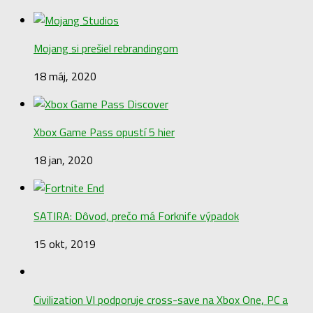
Mojang si prešiel rebrandingom
18 máj, 2020
Xbox Game Pass opustí 5 hier
18 jan, 2020
SATIRA: Dôvod, prečo má Forknife výpadok
15 okt, 2019
Civilization VI podporuje cross-save na Xbox One, PC a