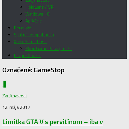
Zaujímavosti
HoloLens / VR
Windows 10
Aplikácie
Recenzie
Spätná kompatibilita
Xbox Game Pass
Xbox Game Pass pre PC
Píš pre Xboxer
Označené:
GameStop
0
Zaujímavosti
12. mája 2017
Limitka GTA V s pervitínom – iba v