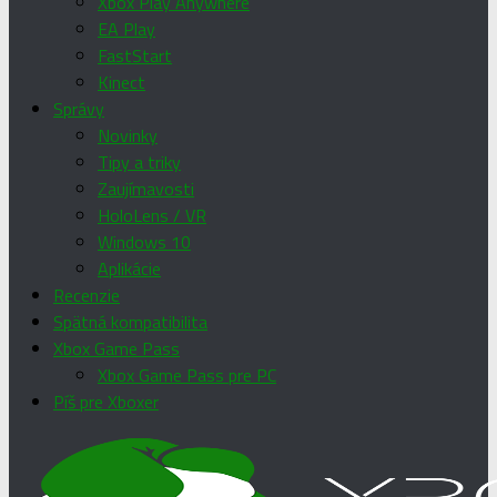
Xbox Play Anywhere
EA Play
FastStart
Kinect
Správy
Novinky
Tipy a triky
Zaujímavosti
HoloLens / VR
Windows 10
Aplikácie
Recenzie
Spätná kompatibilita
Xbox Game Pass
Xbox Game Pass pre PC
Píš pre Xboxer