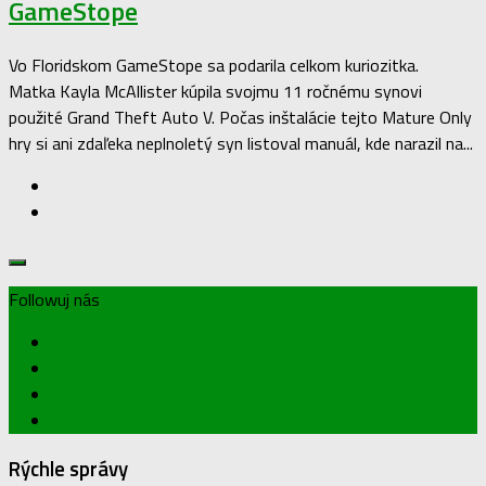
GameStope
Vo Floridskom GameStope sa podarila celkom kuriozitka.
Matka Kayla McAllister kúpila svojmu 11 ročnému synovi
použité Grand Theft Auto V. Počas inštalácie tejto Mature Only
hry si ani zdaľeka neplnoletý syn listoval manuál, kde narazil na...
Followuj nás
Rýchle správy