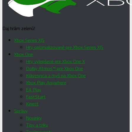
Daj hrám zelenú!
Xbox Series X|S
Hry optimalizované pre Xbox Series X|S
Xbox One
Hry vylepšené pre Xbox One X
Dolby Atmos™ pre Xbox One
Klávesnica a myš na Xbox One
Xbox Play Anywhere
EA Play
FastStart
Kinect
Správy
Novinky
Tipy a triky