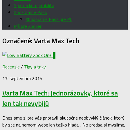
Spätná kompatibilita
Xbox Game Pass
Xbox Game Pass pre PC
Píš pre Xboxer
Označené:
Varta Max Tech
0
Recenzie
/
Tipy a triky
17. septembra 2015
Varta Max Tech: Jednorázovky, ktoré sa
len tak nevybijú
Dnes sme si pre vás pripravili skutočne neobvyklý článok, ktorý
by ste na hernom webe len ťažko hľadali. No predsa si myslíme,