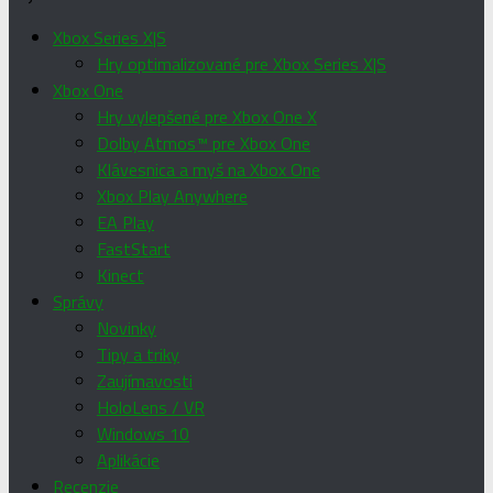
Xbox Series X|S
Hry optimalizované pre Xbox Series X|S
Xbox One
Hry vylepšené pre Xbox One X
Dolby Atmos™ pre Xbox One
Klávesnica a myš na Xbox One
Xbox Play Anywhere
EA Play
FastStart
Kinect
Správy
Novinky
Tipy a triky
Zaujímavosti
HoloLens / VR
Windows 10
Aplikácie
Recenzie