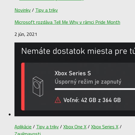
Novinky
/
Tipy a triky
Microsoft rozdáva Tell Me Why v rámci Pride Month
2 jún, 2021
Aplikácie
/
Tipy a triky
/
Xbox One X
/
Xbox Series X
/
Zaujímavosti