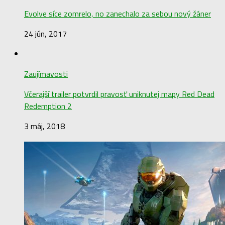
Evolve síce zomrelo, no zanechalo za sebou nový žáner
24 jún, 2017
Zaujímavosti
Včerajší trailer potvrdil pravosť uniknutej mapy Red Dead
Redemption 2
3 máj, 2018