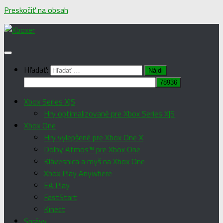
Preskočiť na obsah
Hľadať:
Xbox Series X|S
Hry optimalizované pre Xbox Series X|S
Xbox One
Hry vylepšené pre Xbox One X
Dolby Atmos™ pre Xbox One
Klávesnica a myš na Xbox One
Xbox Play Anywhere
EA Play
FastStart
Kinect
Správy