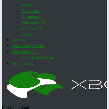
Novinky
Tipy a triky
Zaujímavosti
HoloLens / VR
Windows 10
Aplikácie
Recenzie
Spätná kompatibilita
Xbox Game Pass
Xbox Game Pass pre PC
Píš pre Xboxer
Daj hrám zelenú!