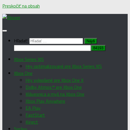
Preskočiť na obsah
Hľadať:
Xbox Series X|S
Hry optimalizované pre Xbox Series X|S
Xbox One
Hry vylepšené pre Xbox One X
Dolby Atmos™ pre Xbox One
Klávesnica a myš na Xbox One
Xbox Play Anywhere
EA Play
FastStart
Kinect
Správy