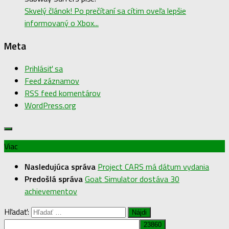
Skvelý článok! Po prečítaní sa cítim oveľa lepšie
informovaný o Xbox...
Meta
Prihlásiť sa
Feed záznamov
RSS feed komentárov
WordPress.org
Viac
Nasledujúca správa
Project CARS má dátum vydania
Predošlá správa
Goat Simulator dostáva 30
achievementov
Hľadať: