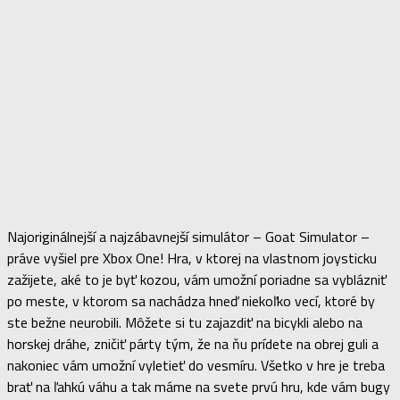
Najoriginálnejší a najzábavnejší simulátor – Goat Simulator –
práve vyšiel pre Xbox One! Hra, v ktorej na vlastnom joysticku
zažijete, aké to je byť kozou, vám umožní poriadne sa vyblázniť
po meste, v ktorom sa nachádza hneď niekoľko vecí, ktoré by
ste bežne neurobili. Môžete si tu zajazdiť na bicykli alebo na
horskej dráhe, zničiť párty tým, že na ňu prídete na obrej guli a
nakoniec vám umožní vyletieť do vesmíru. Všetko v hre je treba
brať na ľahkú váhu a tak máme na svete prvú hru, kde vám bugy