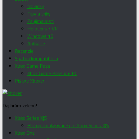
Novinky
Tipy a triky
Zaujímavosti
HoloLens / VR
Windows 10
Aplikácie
Recenzie
Spätná kompatibilita
Xbox Game Pass
Xbox Game Pass pre PC
Píš pre Xboxer
Daj hrám zelenú!
Xbox Series X|S
Hry optimalizované pre Xbox Series X|S
Xbox One