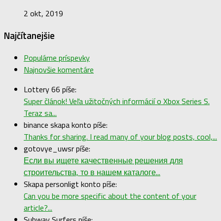
2 okt, 2019
Najčítanejšie
Populárne príspevky
Najnovšie komentáre
Lottery 66 píše:
Super článok! Veľa užitočných informácií o Xbox Series S.
Teraz sa...
binance skapa konto píše:
Thanks for sharing. I read many of your blog posts, cool,...
gotovye_uwsr píše:
Если вы ищете качественные решения для
строительства, то в нашем каталоге...
Skapa personligt konto píše:
Can you be more specific about the content of your
article?...
Subway Surfers píše: