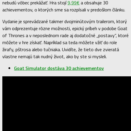
nebudú vôbec prekážať. Hra stojí
9,99€
a obsahuje 30
achievementov, o ktorých sme sa rozpísali v predošlom článku.
Vydanie je sprevádzané takmer dvojminútovým trailerom, ktorý
vám odprezentuje rôzne možnosti, epický príbeh v podobe Goat
of Thrones a v neposlednom rade aj dodatočné „postavy“, ktoré
môžete v hre získať. Napríklad sa teda môžete vžiť do role
žirafy, pštrosa alebo tučniaka. Uvidíte, že tieto dve zvieratá
vlastne nemajú tak nudný život, ako by ste si mysleli.
Goat Simulator dostáva 30 achievementov