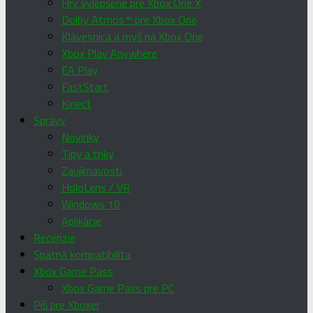
Hry vylepšené pre Xbox One X
Dolby Atmos™ pre Xbox One
Klávesnica a myš na Xbox One
Xbox Play Anywhere
EA Play
FastStart
Kinect
Správy
Novinky
Tipy a triky
Zaujímavosti
HoloLens / VR
Windows 10
Aplikácie
Recenzie
Spätná kompatibilita
Xbox Game Pass
Xbox Game Pass pre PC
Píš pre Xboxer