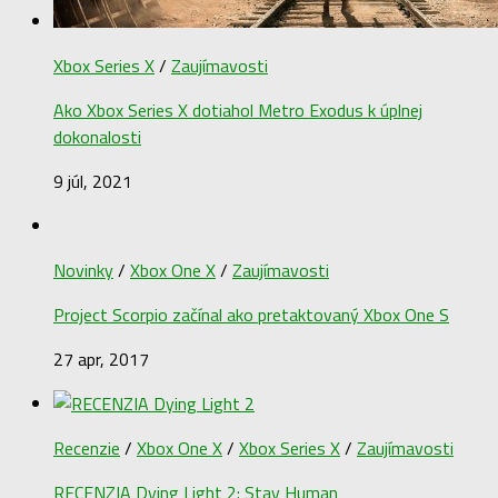
Xbox Series X
/
Zaujímavosti
Ako Xbox Series X dotiahol Metro Exodus k úplnej
dokonalosti
9 júl, 2021
Novinky
/
Xbox One X
/
Zaujímavosti
Project Scorpio začínal ako pretaktovaný Xbox One S
27 apr, 2017
Recenzie
/
Xbox One X
/
Xbox Series X
/
Zaujímavosti
RECENZIA Dying Light 2: Stay Human