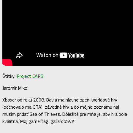
Štítky:
Project CARS
Jaromír Miko
Xboxer od roku 2008. Bavia ma hlavne open-worldové hry
(odchovalo ma GTA), závodné hry a do môjho zoznamu naj
musím pridať Sea of Thieves. Dôležité pre mňa je, aby hra bola
kvalitná. Môj gamertag: gallardoSVK