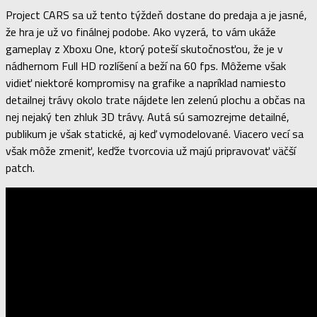
Project CARS sa už tento týždeň dostane do predaja a je jasné,
že hra je už vo finálnej podobe. Ako vyzerá, to vám ukáže
gameplay z Xboxu One, ktorý poteší skutočnosťou, že je v
nádhernom Full HD rozlíšení a beží na 60 fps. Môžeme však
vidieť niektoré kompromisy na grafike a napríklad namiesto
detailnej trávy okolo trate nájdete len zelenú plochu a občas na
nej nejaký ten zhluk 3D trávy. Autá sú samozrejme detailné,
publikum je však statické, aj keď vymodelované. Viacero vecí sa
však môže zmeniť, keďže tvorcovia už majú pripravovať väčší
patch.