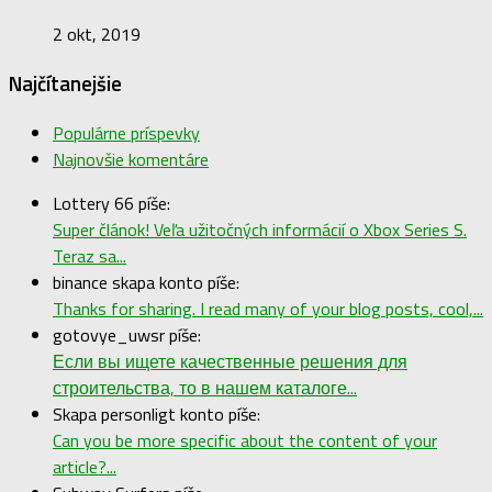
2 okt, 2019
Najčítanejšie
Populárne príspevky
Najnovšie komentáre
Lottery 66 píše:
Super článok! Veľa užitočných informácií o Xbox Series S.
Teraz sa...
binance skapa konto píše:
Thanks for sharing. I read many of your blog posts, cool,...
gotovye_uwsr píše:
Если вы ищете качественные решения для
строительства, то в нашем каталоге...
Skapa personligt konto píše:
Can you be more specific about the content of your
article?...