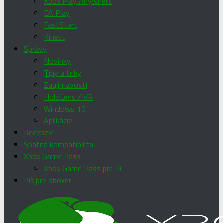
Xbox Play Anywhere
EA Play
FastStart
Kinect
Správy
Novinky
Tipy a triky
Zaujímavosti
HoloLens / VR
Windows 10
Aplikácie
Recenzie
Spätná kompatibilita
Xbox Game Pass
Xbox Game Pass pre PC
Píš pre Xboxer