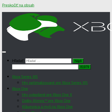
Preskočiť na obsah
Hľadať:
Xbox Series X|S
Hry optimalizované pre Xbox Series X|S
Xbox One
Hry vylepšené pre Xbox One X
Dolby Atmos™ pre Xbox One
Klávesnica a myš na Xbox One