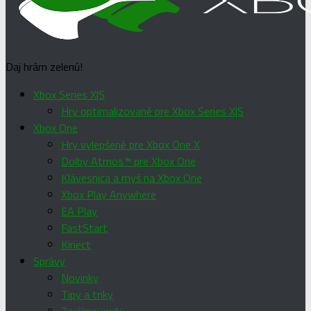
Daj hrám zelenú!
Xbox Series X|S
Hry optimalizované pre Xbox Series X|S
Xbox One
Hry vylepšené pre Xbox One X
Dolby Atmos™ pre Xbox One
Klávesnica a myš na Xbox One
Xbox Play Anywhere
EA Play
FastStart
Kinect
Správy
Novinky
Tipy a triky