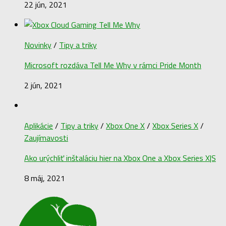
22 jún, 2021
Novinky
/
Tipy a triky
Microsoft rozdáva Tell Me Why v rámci Pride Month
2 jún, 2021
Aplikácie
/
Tipy a triky
/
Xbox One X
/
Xbox Series X
/
Zaujímavosti
Ako urýchliť inštaláciu hier na Xbox One a Xbox Series X|S
8 máj, 2021