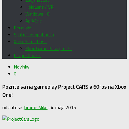
Zaujímavosti
HoloLens / VR
Windows 10
Aplikácie
Recenzie
Spätná kompatibilita
Xbox Game Pass
Xbox Game Pass pre PC
Píš pre Xboxer
Novinky
0
Pozrite sa na gameplay Project CARS v 60fps na Xbox
One!
od autora:
Jaromír Miko
·
4. mája 2015