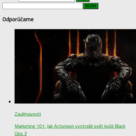
Odporúčame
Zaujímavosti
Marketing 101: Jak Activision vystrašil svět kvůli Black
Ops 3