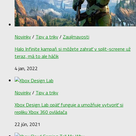
Novinky
/
Tipy a triky
/
Zaujímavosti
Halo Infinite kampaň si môžete zahrať v split-screene už
teraz, má to ale háčik
4 jan, 2022
Novinky
/
Tipy a triky
Xbox Design Lab opäť funguje a umožňuje vytvoriť si
repliku Xbox 360 ovládača
22 jún, 2021