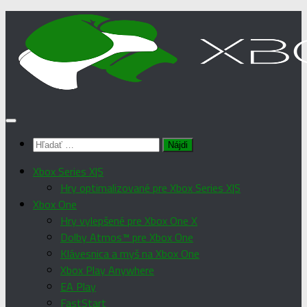
Preskočiť
na
obsah
Hľadať:
Xbox Series X|S
Hry optimalizované pre Xbox Series X|S
Xbox One
Hry vylepšené pre Xbox One X
Dolby Atmos™ pre Xbox One
Klávesnica a myš na Xbox One
Xbox Play Anywhere
EA Play
FastStart