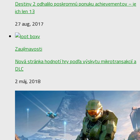
Destiny 2 odhalilo poskromnú ponuku achievementov – je
ich len 13
27 aug, 2017
Zaujímavosti
Nová stránka hodnotí hry podľa výskytu mikrotransakcií a
DLC
2 máj, 2018