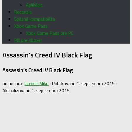
Aplikácie
Recenzie
Spätná kompatibilita
Xbox Game Pass
Xbox Game Pass pre PC
Píš pre Xboxer
Assassin’s Creed IV Black Flag
Assassin’s Creed IV Black Flag
od autora:
Jaromír Miko
· Publikované
1. septembra 2015
·
Aktualizované
1. septembra 2015