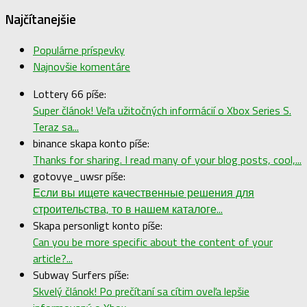
Najčítanejšie
Populárne príspevky
Najnovšie komentáre
Lottery 66 píše:
Super článok! Veľa užitočných informácií o Xbox Series S.
Teraz sa...
binance skapa konto píše:
Thanks for sharing. I read many of your blog posts, cool,...
gotovye_uwsr píše:
Если вы ищете качественные решения для
строительства, то в нашем каталоге...
Skapa personligt konto píše:
Can you be more specific about the content of your
article?...
Subway Surfers píše:
Skvelý článok! Po prečítaní sa cítim oveľa lepšie