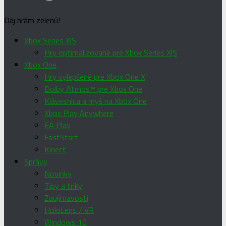
Daj hrám zelenú!
Xbox Series X|S
Hry optimalizované pre Xbox Series X|S
Xbox One
Hry vylepšené pre Xbox One X
Dolby Atmos™ pre Xbox One
Klávesnica a myš na Xbox One
Xbox Play Anywhere
EA Play
FastStart
Kinect
Správy
Novinky
Tipy a triky
Zaujímavosti
HoloLens / VR
Windows 10