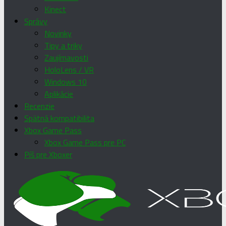
Kinect
Správy
Novinky
Tipy a triky
Zaujímavosti
HoloLens / VR
Windows 10
Aplikácie
Recenzie
Spätná kompatibilita
Xbox Game Pass
Xbox Game Pass pre PC
Píš pre Xboxer