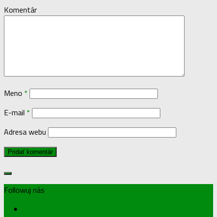
Komentár
Meno
*
E-mail
*
Adresa webu
Followuj nás