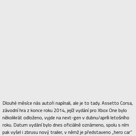
Dlouhé měsíce nás autoři napínali, ale je to tady. Assetto Corsa,
závodní hra z konce roku 2014, jejíž vydání pro Xbox One bylo
několikrát odloženo, vyjde na next-gen v dubnu/apríli letošního
roku. Datum vydání bylo dnes oficiálně oznámeno, spolu s ním
pak vyšel i zbrusu nový trailer, v němž je představeno „hero car“