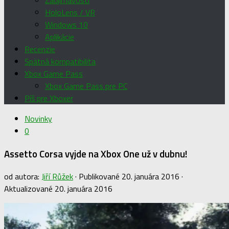
Zaujímavosti
HoloLens / VR
Windows 10
Aplikácie
Recenzie
Spätná kompatibilita
Xbox Game Pass
Xbox Game Pass pre PC
Píš pre Xboxer
Novinky
0
Assetto Corsa vyjde na Xbox One už v dubnu!
od autora:
Jiří Růžek
· Publikované
20. januára 2016
·
Aktualizované
20. januára 2016