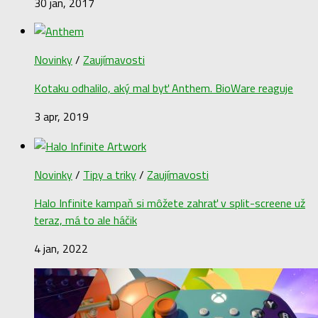
30 jan, 2017
Novinky
/
Zaujímavosti
Kotaku odhalilo, aký mal byť Anthem. BioWare reaguje
3 apr, 2019
Novinky
/
Tipy a triky
/
Zaujímavosti
Halo Infinite kampaň si môžete zahrať v split-screene už
teraz, má to ale háčik
4 jan, 2022