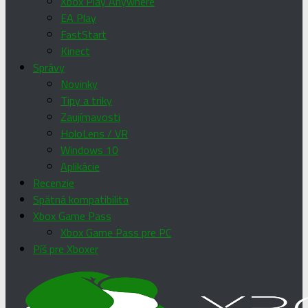
Xbox Play Anywhere
EA Play
FastStart
Kinect
Správy
Novinky
Tipy a triky
Zaujímavosti
HoloLens / VR
Windows 10
Aplikácie
Recenzie
Spätná kompatibilita
Xbox Game Pass
Xbox Game Pass pre PC
Píš pre Xboxer