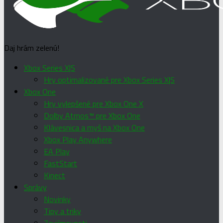
Daj hrám zelenú!
Xbox Series X|S
Hry optimalizované pre Xbox Series X|S
Xbox One
Hry vylepšené pre Xbox One X
Dolby Atmos™ pre Xbox One
Klávesnica a myš na Xbox One
Xbox Play Anywhere
EA Play
FastStart
Kinect
Správy
Novinky
Tipy a triky