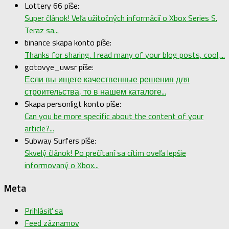
Lottery 66 píše:
Super článok! Veľa užitočných informácií o Xbox Series S.
Teraz sa...
binance skapa konto píše:
Thanks for sharing. I read many of your blog posts, cool,...
gotovye_uwsr píše:
Если вы ищете качественные решения для
строительства, то в нашем каталоге...
Skapa personligt konto píše:
Can you be more specific about the content of your
article?...
Subway Surfers píše:
Skvelý článok! Po prečítaní sa cítim oveľa lepšie
informovaný o Xbox...
Meta
Prihlásiť sa
Feed záznamov