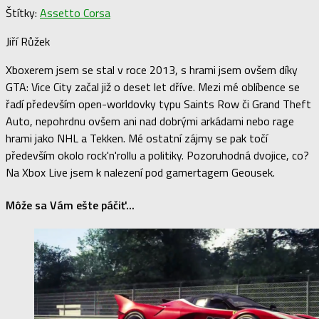
Štítky:
Assetto Corsa
Jiří Růžek
Xboxerem jsem se stal v roce 2013, s hrami jsem ovšem díky
GTA: Vice City začal již o deset let dříve. Mezi mé oblíbence se
řadí především open-worldovky typu Saints Row či Grand Theft
Auto, nepohrdnu ovšem ani nad dobrými arkádami nebo rage
hrami jako NHL a Tekken. Mé ostatní zájmy se pak točí
především okolo rock'n'rollu a politiky. Pozoruhodná dvojice, co?
Na Xbox Live jsem k nalezení pod gamertagem Geousek.
Môže sa Vám ešte páčiť...