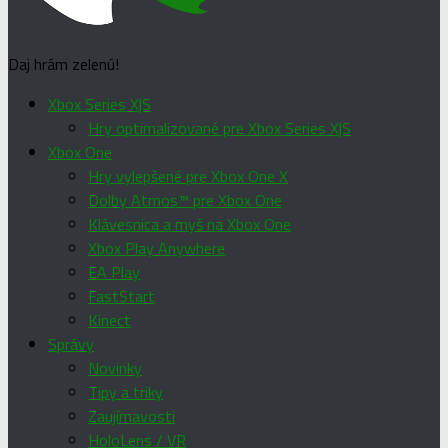
Daj hrám zelenú!
Xbox Series X|S
Hry optimalizované pre Xbox Series X|S
Xbox One
Hry vylepšené pre Xbox One X
Dolby Atmos™ pre Xbox One
Klávesnica a myš na Xbox One
Xbox Play Anywhere
EA Play
FastStart
Kinect
Správy
Novinky
Tipy a triky
Zaujímavosti
HoloLens / VR