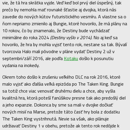
vie, že tá hra skrátka vyjde. Veď keď bol prvý diel úspešný, tak
prečo by nemohla mať rovnaké šťastie aj dvojka, ktorá nás
zavedie do nových kútov futuristického vesmíru. A vlastne sa o
ňom nepriamo zmienilo aj Bungie, ktoré hovorilo, že má plány na
10 rokov, čo by znamenalo, že Destiny bude vychádzať
minimálne do roka 2024
(Destiny vyšlo v 2014)
. No aj keď sa
hovorilo, že hra by mohla vyjsť tento rok, nestane sa tak. Bývalí
tvorcovia Halo mali pôvodne v pláne vydať Destiny 2 už v
septembri/září 2016, ale podľa
Kotaku
došlo k posunutiu
vydania na inokedy.
Okrem toho došlo k zrušeniu veľkého DLC na rok 2016, ktoré
malo vyjsť ako ďalšia veľká epizóda po The Taken King. Bungie
sa totiž chce viac venovať druhému dielu a chce, aby vyšla
kvalitná hra, ktorá poteší fanúšikov presne tak ako predošlý diel
a jeho expanzie. Dokonca by sme sa mali v dvojke dočkať
nových misií na Marse, pretože táto časť hry bola z dodatku
The Taken King vystrihnutá. Nevie sa však, ako plánuje
udržiavať Destiny 1 v obehu, pretože ak tento rok nedôjde k