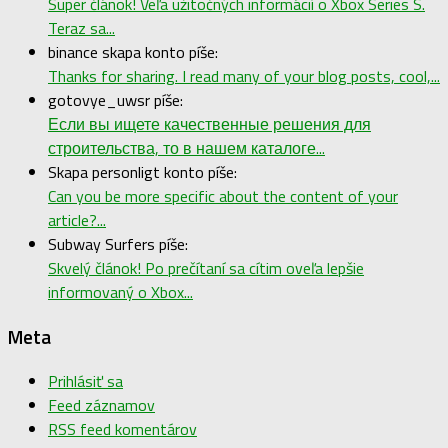
Super článok! Veľa užitočných informácií o Xbox Series S.
Teraz sa...
binance skapa konto píše:
Thanks for sharing. I read many of your blog posts, cool,...
gotovye_uwsr píše:
Если вы ищете качественные решения для
строительства, то в нашем каталоге...
Skapa personligt konto píše:
Can you be more specific about the content of your
article?...
Subway Surfers píše:
Skvelý článok! Po prečítaní sa cítim oveľa lepšie
informovaný o Xbox...
Meta
Prihlásiť sa
Feed záznamov
RSS feed komentárov