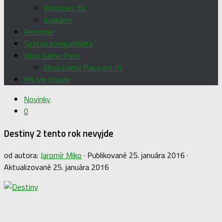
Windows 10
Aplikácie
Recenzie
Spätná kompatibilita
Xbox Game Pass
Xbox Game Pass pre PC
Píš pre Xboxer
Novinky
0
Destiny 2 tento rok nevyjde
od autora:
Jaromír Miko
· Publikované
25. januára 2016
·
Aktualizované
25. januára 2016