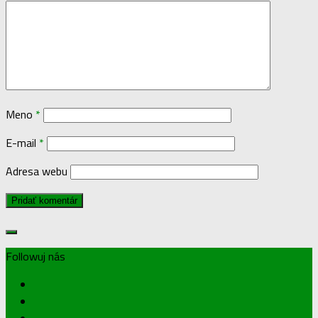
Meno
*
E-mail
*
Adresa webu
Followuj nás