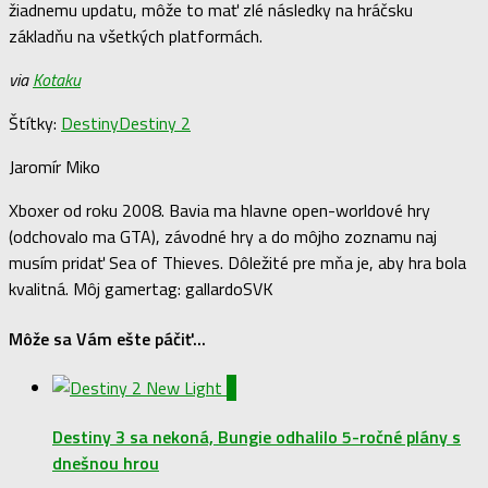
žiadnemu updatu, môže to mať zlé následky na hráčsku
základňu na všetkých platformách.
via
Kotaku
Štítky:
Destiny
Destiny 2
Jaromír Miko
Xboxer od roku 2008. Bavia ma hlavne open-worldové hry
(odchovalo ma GTA), závodné hry a do môjho zoznamu naj
musím pridať Sea of Thieves. Dôležité pre mňa je, aby hra bola
kvalitná. Môj gamertag: gallardoSVK
Môže sa Vám ešte páčiť...
0
Destiny 3 sa nekoná, Bungie odhalilo 5-ročné plány s
dnešnou hrou