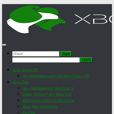
Preskočiť
na
obsah
Hľadať:
Xbox Series X|S
Hry optimalizované pre Xbox Series X|S
Xbox One
Hry vylepšené pre Xbox One X
Dolby Atmos™ pre Xbox One
Klávesnica a myš na Xbox One
Xbox Play Anywhere
EA Play