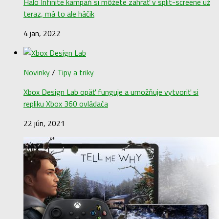
Halo Infinite kampaň si môžete zahrať v split-screene už
teraz, má to ale háčik
4 jan, 2022
Novinky
/
Tipy a triky
Xbox Design Lab opäť funguje a umožňuje vytvoriť si
repliku Xbox 360 ovládača
22 jún, 2021