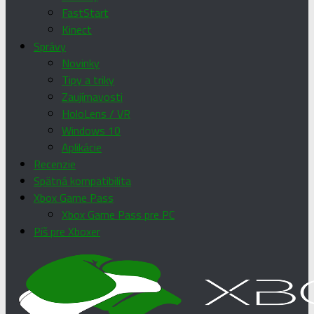
FastStart
Kinect
Správy
Novinky
Tipy a triky
Zaujímavosti
HoloLens / VR
Windows 10
Aplikácie
Recenzie
Spätná kompatibilita
Xbox Game Pass
Xbox Game Pass pre PC
Píš pre Xboxer