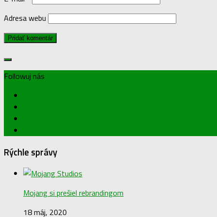
Adresa webu
Followuj nás
Rýchle správy
Mojang si prešiel rebrandingom
18 máj, 2020