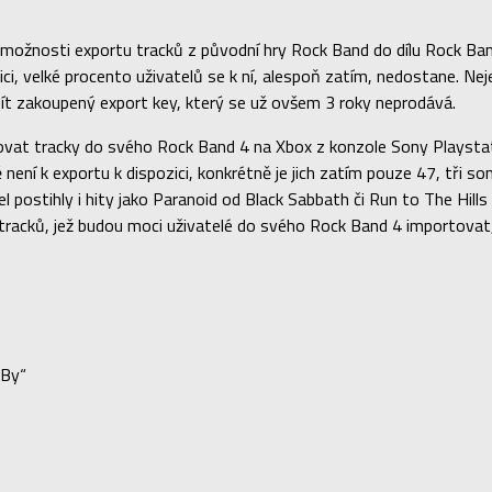
 možnosti exportu tracků z původní hry Rock Band do dílu Rock Band
zici, velké procento uživatelů se k ní, alespoň zatím, nedostane. N
 mít zakoupený export key, který se už ovšem 3 roky neprodává.
rtovat tracky do svého Rock Band 4 na Xbox z konzole Sony Plays
 není k exportu k dispozici, konkrétně je jich zatím pouze 47, tři
el postihly i hity jako Paranoid od Black Sabbath či Run to The Hill
 8 tracků, jež budou moci uživatelé do svého Rock Band 4 importov
 By“