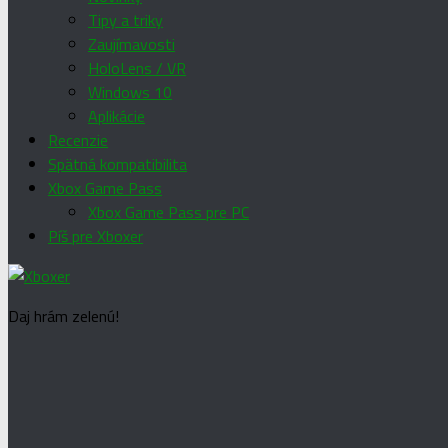
Tipy a triky
Zaujímavosti
HoloLens / VR
Windows 10
Aplikácie
Recenzie
Spätná kompatibilita
Xbox Game Pass
Xbox Game Pass pre PC
Píš pre Xboxer
Daj hrám zelenú!