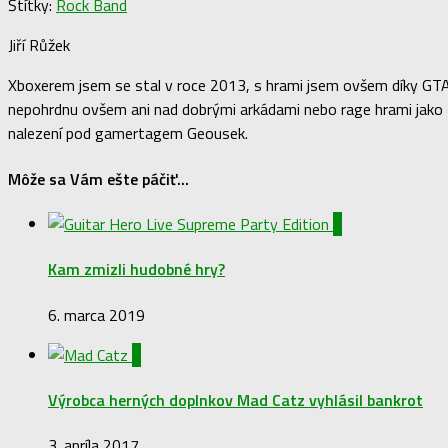
Štítky:
Rock Band
Jiří Růžek
Xboxerem jsem se stal v roce 2013, s hrami jsem ovšem díky GTA: 
nepohrdnu ovšem ani nad dobrými arkádami nebo rage hrami jako NH
nalezení pod gamertagem Geousek.
Môže sa Vám ešte páčiť...
0
Kam zmizli hudobné hry?
6. marca 2019
0
Výrobca herných doplnkov Mad Catz vyhlásil bankrot
3. apríla 2017