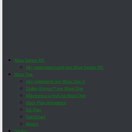
Xbox Series X|S
Hry optimalizované pre Xbox Series X|S
Xbox One
Hry vylepšené pre Xbox One X
Dolby Atmos™ pre Xbox One
Klávesnica a myš na Xbox One
Xbox Play Anywhere
EA Play
FastStart
Kinect
Správy