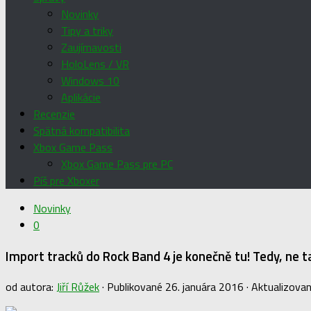
Novinky
Tipy a triky
Zaujímavosti
HoloLens / VR
Windows 10
Aplikácie
Recenzie
Spätná kompatibilita
Xbox Game Pass
Xbox Game Pass pre PC
Píš pre Xboxer
Novinky
0
Import tracků do Rock Band 4 je konečně tu! Tedy, ne t
od autora:
Jiří Růžek
· Publikované
26. januára 2016
· Aktualizova