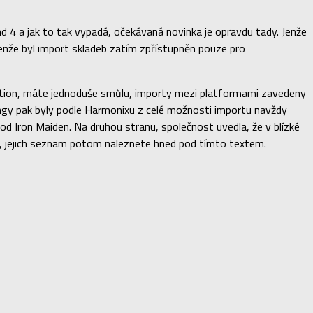
 4 a jak to tak vypadá, očekávaná novinka je opravdu tady. Jenže
ejenže byl import skladeb zatím zpřístupněn pouze pro
tation, máte jednoduše smůlu, importy mezi platformami zavedeny
 songy pak byly podle Harmonixu z celé možnosti importu navždy
s od Iron Maiden. Na druhou stranu, společnost uvedla, že v blízké
at, jejich seznam potom naleznete hned pod tímto textem.