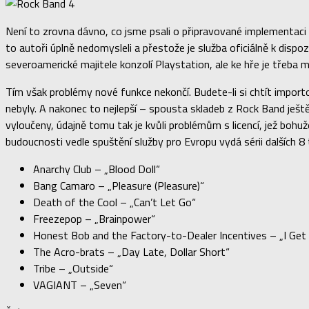
Není to zrovna dávno, co jsme psali o připravované implementaci
to autoři úplně nedomysleli a přestože je služba oficiálně k dispo
severoamerické majitele konzolí Playstation, ale ke hře je třeba
Tím však problémy nové funkce nekončí. Budete-li si chtít impo
nebyly. A nakonec to nejlepší – spousta skladeb z Rock Band ještě
vyloučeny, údajně tomu tak je kvůli problémům s licencí, jež bohuž
budoucnosti vedle spuštění služby pro Evropu vydá sérii dalších
Anarchy Club – „Blood Doll“
Bang Camaro – „Pleasure (Pleasure)“
Death of the Cool – „Can’t Let Go“
Freezepop – „Brainpower“
Honest Bob and the Factory-to-Dealer Incentives – „I Get
The Acro-brats – „Day Late, Dollar Short“
Tribe – „Outside“
VAGIANT – „Seven“