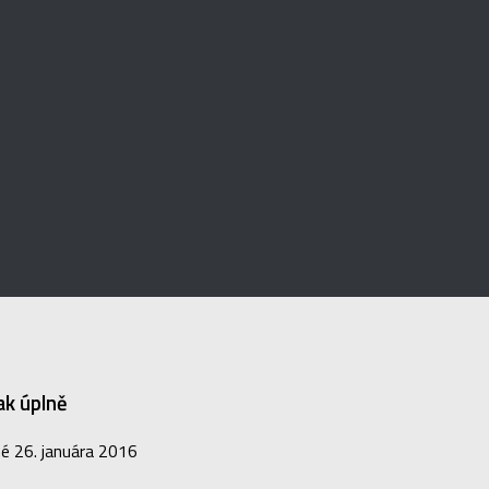
ak úplně
né
26. januára 2016