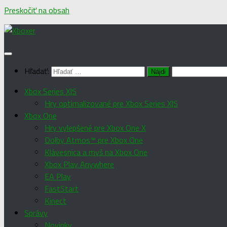
Preskočiť na obsah
Hľadať:
Xbox Series X|S
Hry optimalizované pre Xbox Series X|S
Xbox One
Hry vylepšené pre Xbox One X
Dolby Atmos™ pre Xbox One
Klávesnica a myš na Xbox One
Xbox Play Anywhere
EA Play
FastStart
Kinect
Správy
Novinky