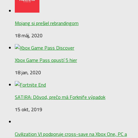
Mojang si prešiel rebrandingom
18 máj, 2020
Xbox Game Pass opustí 5 hier
18 jan, 2020
SATIRA: Dôvod, prečo má Forknife výpadok
15 okt, 2019
Civilization VI podporuje cross-save na Xbox One, PC a