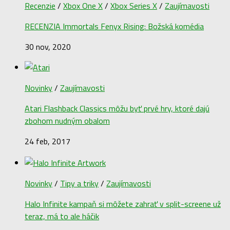
Recenzie
/
Xbox One X
/
Xbox Series X
/
Zaujímavosti
RECENZIA Immortals Fenyx Rising: Božská komédia
30 nov, 2020
Novinky
/
Zaujímavosti
Atari Flashback Classics môžu byť prvé hry, ktoré dajú
zbohom nudným obalom
24 feb, 2017
Novinky
/
Tipy a triky
/
Zaujímavosti
Halo Infinite kampaň si môžete zahrať v split-screene už
teraz, má to ale háčik