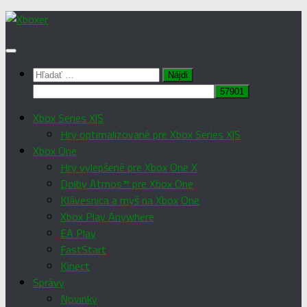
Preskočiť
na
obsah
Hľadať:
Xbox Series X|S
Hry optimalizované pre Xbox Series X|S
Xbox One
Hry vylepšené pre Xbox One X
Dolby Atmos™ pre Xbox One
Klávesnica a myš na Xbox One
Xbox Play Anywhere
EA Play
FastStart
Kinect
Správy
Novinky