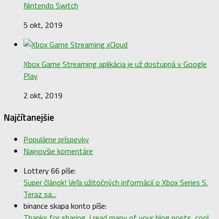
Nintendo Switch
5 okt, 2019
Xbox Game Streaming aplikácia je už dostupná v Google
Play
2 okt, 2019
Najčítanejšie
Populárne príspevky
Najnovšie komentáre
Lottery 66 píše:
Super článok! Veľa užitočných informácií o Xbox Series S.
Teraz sa...
binance skapa konto píše:
Thanks for sharing. I read many of your blog posts, cool,...