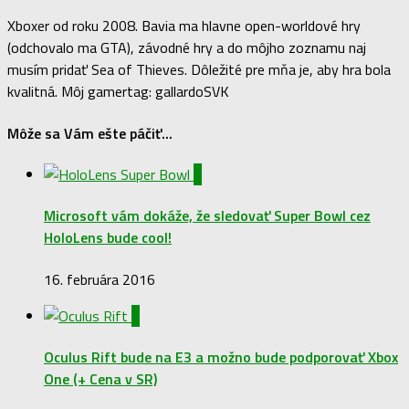
Xboxer od roku 2008. Bavia ma hlavne open-worldové hry
(odchovalo ma GTA), závodné hry a do môjho zoznamu naj
musím pridať Sea of Thieves. Dôležité pre mňa je, aby hra bola
kvalitná. Môj gamertag: gallardoSVK
Môže sa Vám ešte páčiť...
0
Microsoft vám dokáže, že sledovať Super Bowl cez
HoloLens bude cool!
16. februára 2016
0
Oculus Rift bude na E3 a možno bude podporovať Xbox
One (+ Cena v SR)