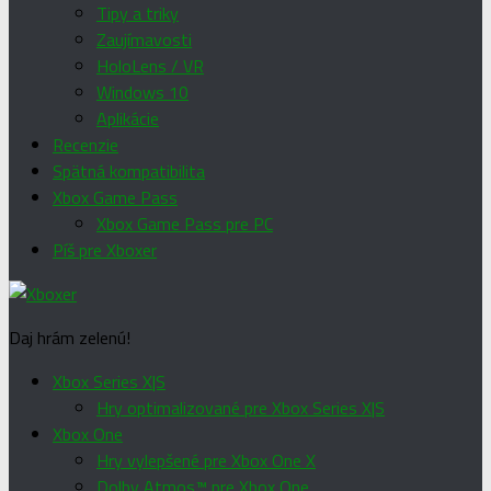
Tipy a triky
Zaujímavosti
HoloLens / VR
Windows 10
Aplikácie
Recenzie
Spätná kompatibilita
Xbox Game Pass
Xbox Game Pass pre PC
Píš pre Xboxer
Daj hrám zelenú!
Xbox Series X|S
Hry optimalizované pre Xbox Series X|S
Xbox One
Hry vylepšené pre Xbox One X
Dolby Atmos™ pre Xbox One