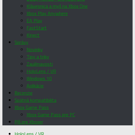
Klávesnica a myš na Xbox One
Xbox Play Anywhere
EA Play
FastStart
Kinect
Správy
Novinky
Tipy a triky
Zaujímavosti
HoloLens / VR
Windows 10
Aplikácie
Recenzie
Spätná kompatibilita
Xbox Game Pass
Xbox Game Pass pre PC
Píš pre Xboxer
HoloLens / VR