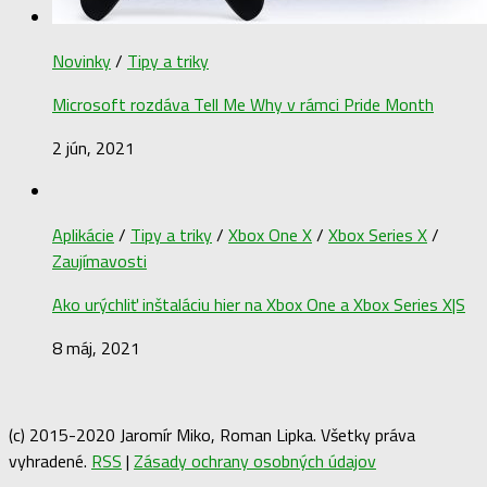
Novinky
/
Tipy a triky
Microsoft rozdáva Tell Me Why v rámci Pride Month
2 jún, 2021
Aplikácie
/
Tipy a triky
/
Xbox One X
/
Xbox Series X
/
Zaujímavosti
Ako urýchliť inštaláciu hier na Xbox One a Xbox Series X|S
8 máj, 2021
(c) 2015-2020 Jaromír Miko, Roman Lipka. Všetky práva
vyhradené.
RSS
|
Zásady ochrany osobných údajov