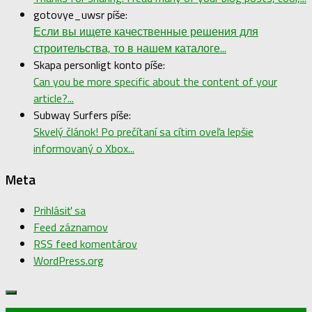
gotovye_uwsr píše:
Если вы ищете качественные решения для
строительства, то в нашем каталоге...
Skapa personligt konto píše:
Can you be more specific about the content of your
article?...
Subway Surfers píše:
Skvelý článok! Po prečítaní sa cítim oveľa lepšie
informovaný o Xbox...
Meta
Prihlásiť sa
Feed záznamov
RSS feed komentárov
WordPress.org