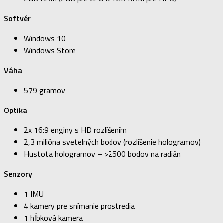
Softvér
Windows 10
Windows Store
Váha
579 gramov
Optika
2x 16:9 enginy s HD rozlíšením
2,3 milióna svetelných bodov (rozlíšenie hologramov)
Hustota hologramov – >2500 bodov na radián
Senzory
1 IMU
4 kamery pre snímanie prostredia
1 hĺbková kamera