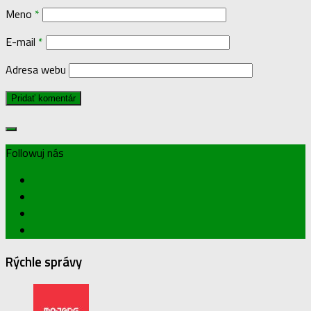
Meno
*
E-mail
*
Adresa webu
Followuj nás
Rýchle správy