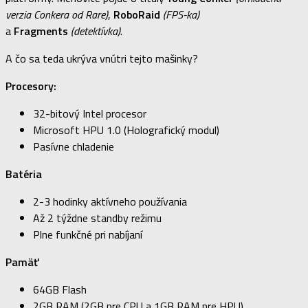
verzia Conkera od Rare)
,
RoboRaid
(FPS-ka)
a
Fragments
(detektívka)
.
A čo sa teda ukrýva vnútri tejto mašinky?
Procesory:
32-bitový Intel procesor
Microsoft HPU 1.0 (Holografický modul)
Pasívne chladenie
Batéria
2-3 hodinky aktívneho používania
Až 2 týždne standby režimu
Plne funkčné pri nabíjaní
Pamäť
64GB Flash
2GB RAM (2GB pre CPU a 1GB RAM pre HPU)