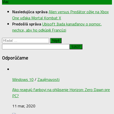
Viac
Nasledujúca správa
Alien versus Predátor ožije na Xbox
One vďaka Mortal Kombat X
Predošlá správa
Ubisoft žiada kanaďanov o pomoc,
nechce, aby ho odkúpili Francúzi
Hľadať:
Odporúčame
Windows 10
/
Zaujímavosti
Ako reagujú fanboyi na ohlásenie Horizon: Zero Dawn pre
PC?
11 mar, 2020