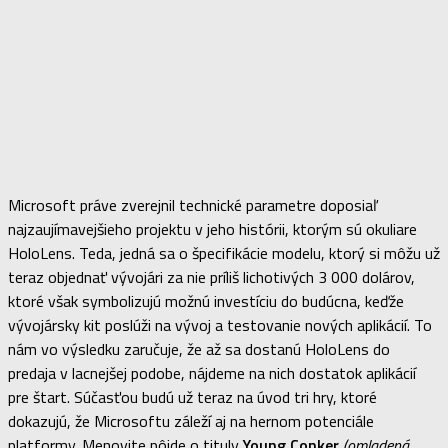
Microsoft práve zverejnil technické parametre doposiaľ
najzaujímavejšieho projektu v jeho histórii, ktorým sú okuliare
HoloLens. Teda, jedná sa o špecifikácie modelu, ktorý si môžu už
teraz objednať vývojári za nie príliš lichotivých 3 000 dolárov,
ktoré však symbolizujú možnú investíciu do budúcna, keďže
vývojársky kit poslúži na vývoj a testovanie nových aplikácií. To
nám vo výsledku zaručuje, že až sa dostanú HoloLens do
predaja v lacnejšej podobe, nájdeme na nich dostatok aplikácií
pre štart. Súčasťou budú už teraz na úvod tri hry, ktoré
dokazujú, že Microsoftu záleží aj na hernom potenciále
platformy. Menovite pôjde o tituly
Young Conker
(omladená