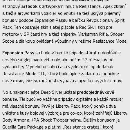
stranový
artbook
s artworkami hnutia Resistance, Apex zbraní
a tiež s artworkami vozidiel. Vo vnútri sa tiež ukrýva príjemný
bonus v podobe Expansion Passu a balíčku Revolutionary Spirit
Pack. Ten obsahuje skin zlatej pištole a Red Skull skin pre
motorky v SP časti hry a tiež sniperky Marksman Rifle, Snoper
Scope a diaľkovo ovládané výbušniny v režime Resistance Mode.
Expansion Pass
sa bude v tomto prípade starať o dopĺňanie
nového singleplayerového obsahu počas 12 mesiacov od
vydania hry. V priebehu toho času vyjde aj co-op dodatok
Resistance Mode DLC, ktorý bude úplne zadarmo a ponúkne
nové misie, výzvy, možnosti, výbavu a aj veľa nových itemov.
No a nakoniec ešte Deep Silver ukázal
predobjednávkové
bonusy
. Tie budú vo väčšine prípadov digitálne a každý retailer
má vlastné bonusy. Prvý je Liberty Pack, ktorý ponúka dva
unikátne kusy bojovej výzbroje pre co-op, ktoré zahŕňajú Liberty
Body Armor a KPA Shock Trooper helmu. Ďalším bonusom je
Guerilla Care Package s piatimi „Resistance crates“, ktoré