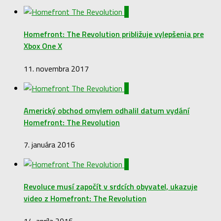
0
Homefront: The Revolution približuje vylepšenia pre
Xbox One X
11. novembra 2017
0
Americký obchod omylem odhalil datum vydání
Homefront: The Revolution
7. januára 2016
0
Revoluce musí započít v srdcích obyvatel, ukazuje
video z Homefront: The Revolution
14. apríla 2016