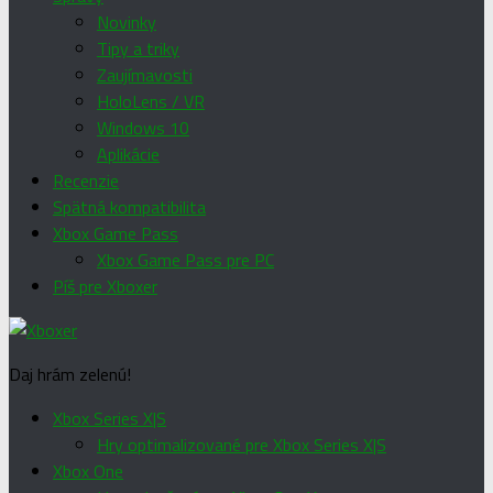
Novinky
Tipy a triky
Zaujímavosti
HoloLens / VR
Windows 10
Aplikácie
Recenzie
Spätná kompatibilita
Xbox Game Pass
Xbox Game Pass pre PC
Píš pre Xboxer
Daj hrám zelenú!
Xbox Series X|S
Hry optimalizované pre Xbox Series X|S
Xbox One