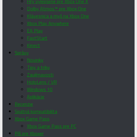
Hry vylepšené pre Xbox One X
Dolby Atmos™ pre Xbox One
Klávesnica a myš na Xbox One
Xbox Play Anywhere
EA Play
FastStart
Kinect
Správy
Novinky
Tipy a triky
Zaujímavosti
HoloLens / VR
Windows 10
Aplikácie
Recenzie
Spätná kompatibilita
Xbox Game Pass
Xbox Game Pass pre PC
Píš pre Xboxer