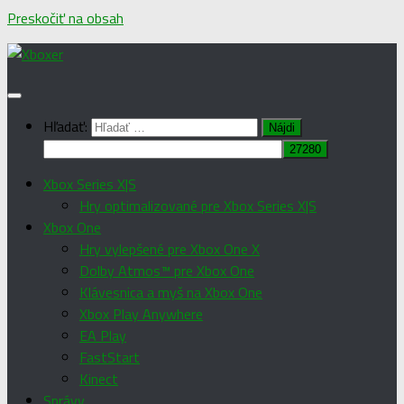
Preskočiť na obsah
Hľadať:
Xbox Series X|S
Hry optimalizované pre Xbox Series X|S
Xbox One
Hry vylepšené pre Xbox One X
Dolby Atmos™ pre Xbox One
Klávesnica a myš na Xbox One
Xbox Play Anywhere
EA Play
FastStart
Kinect
Správy