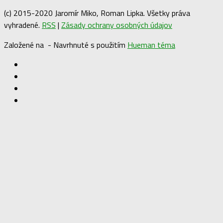
(c) 2015-2020 Jaromír Miko, Roman Lipka. Všetky práva
vyhradené.
RSS
|
Zásady ochrany osobných údajov
Založené na
- Navrhnuté s použitím
Hueman téma