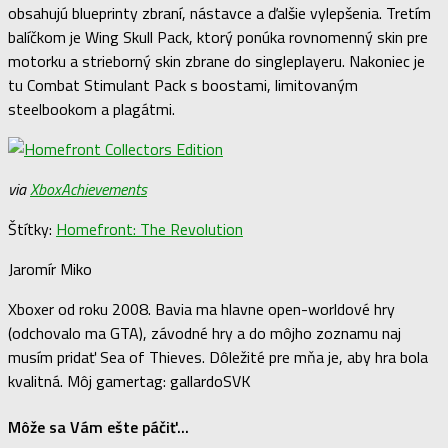
obsahujú blueprinty zbraní, nástavce a ďalšie vylepšenia. Tretím
balíčkom je Wing Skull Pack, ktorý ponúka rovnomenný skin pre
motorku a strieborný skin zbrane do singleplayeru. Nakoniec je
tu Combat Stimulant Pack s boostami, limitovaným
steelbookom a plagátmi.
via
XboxAchievements
Štítky:
Homefront: The Revolution
Jaromír Miko
Xboxer od roku 2008. Bavia ma hlavne open-worldové hry
(odchovalo ma GTA), závodné hry a do môjho zoznamu naj
musím pridať Sea of Thieves. Dôležité pre mňa je, aby hra bola
kvalitná. Môj gamertag: gallardoSVK
Môže sa Vám ešte páčiť...