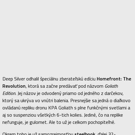
Deep Silver odhalil špeciálnu zberateľskú edíciu
Homefront: The
Revolution
, ktorá sa začne predávať pod názvom
Goliath
Edition
. Jej názov je odvodený priamo od jedného z darčekov,
ktorý sa ukrýva vo vnútri balenia. Presnejšie sa jedná o diaľkovo
ovládanú repliku dronu KPA Goliath s plne funkčnými svetlami a
aj so suspenziou všetkých 6-tich kolies. Jediné, čo na replike
nefunguje, je gulomet. Ale to už je celkom pochopiteľné.
Okrem toho je už samozrejmosťou
steelbook
, ďalej 32-