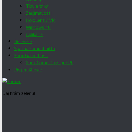
Tipy a triky
Zaujímavosti
HoloLens / VR
Windows 10
Aplikácie
Recenzie
Spätná kompatibilita
Xbox Game Pass
Xbox Game Pass pre PC
Píš pre Xboxer
Daj hrám zelenú!