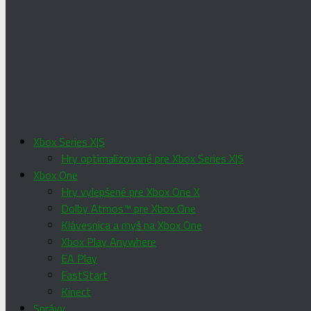
Xbox Series X|S
Hry optimalizované pre Xbox Series X|S
Xbox One
Hry vylepšené pre Xbox One X
Dolby Atmos™ pre Xbox One
Klávesnica a myš na Xbox One
Xbox Play Anywhere
EA Play
FastStart
Kinect
Správy