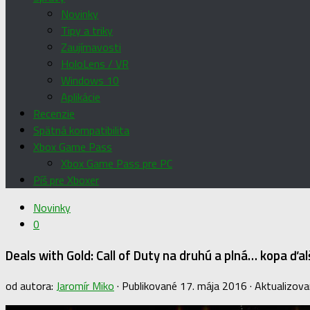
Novinky
Tipy a triky
Zaujímavosti
HoloLens / VR
Windows 10
Aplikácie
Recenzie
Spätná kompatibilita
Xbox Game Pass
Xbox Game Pass pre PC
Píš pre Xboxer
Novinky
0
Deals with Gold: Call of Duty na druhú a plná… kopa ďalš
od autora:
Jaromír Miko
· Publikované
17. mája 2016
· Aktualizov