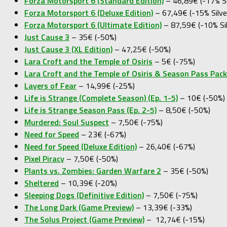
Forza Motorsport 6 (Standard Edition)
– 46,89€ (-17% Si
Forza Motorsport 6 (Deluxe Edition)
– 67,49€ (-15% Silv
Forza Motorsport 6 (Ultimate Edition)
– 87,59€ (-10% Si
Just Cause 3
– 35€ (-50%)
Just Cause 3 (XL Edition)
– 47,25€ (-50%)
Lara Croft and the Temple of Osiris
– 5€ (-75%)
Lara Croft and the Temple of Osiris & Season Pass Pack
Layers of Fear
– 14,99€ (-25%)
Life is Strange (Complete Season) (Ep. 1-5)
– 10€ (-50%)
Life is Strange Season Pass (Ep. 2-5)
– 8,50€ (-50%)
Murdered: Soul Suspect
– 7,50€ (-75%)
Need for Speed
– 23€ (-67%)
Need for Speed (Deluxe Edition)
– 26,40€ (-67%)
Pixel Piracy
– 7,50€ (-50%)
Plants vs. Zombies: Garden Warfare 2
– 35€ (-50%)
Sheltered
– 10,39€ (-20%)
Sleeping Dogs (Definitive Edition)
– 7,50€ (-75%)
The Long Dark (Game Preview)
– 13,39€ (-33%)
The Solus Project (Game Preview)
– 12,74€ (-15%)