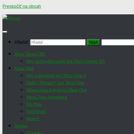
Preskočiť na obsah
Hľadať:
Xbox Series X|S
Hry optimalizované pre Xbox Series X|S
Xbox One
Hry vylepšené pre Xbox One X
Dolby Atmos™ pre Xbox One
Klávesnica a myš na Xbox One
Xbox Play Anywhere
EA Play
FastStart
Kinect
Správy
Novinky