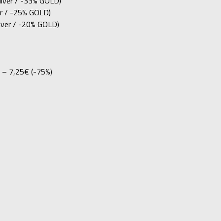
lver / -33% GOLD)
er / -25% GOLD)
lver / -20% GOLD)
– 7,25€ (-75%)