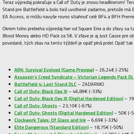
Teraz výpredaj pokračuje a Call of Duty je znovu headlinerom! Tera
Stand pre Battlefield 4 bolo tiež uvoľnené zadarmo, pretože má 
EA Access, si môžu navyše rovno stiahnuť celé BF4 a BFH Premi
Okrem toho prebieha výpredaj hier od Square Enix a do zľavy sa ta
Blood Money alebo HD Pack za 5€. V zľave je aj Just Cause pre obe
povedané, tých zliav na tento týždeň je opäť plná prdel. Opäť tak
ARK: Survival Evolved (Game Preview)
– 26,24€ (-25%)
Assassin’s Creed Syndicate – Victorian Legends Pack D
Battlefield 4: Last Stand DLC
– ZADARMO
Call of Duty: Black Ops III
– 46,89€ (-33%)
Call of Duty: Black Ops III (Digital Hardened Edition)
– 79
Call of Duty: Ghosts
– 23,10€ (-67%)
Call of Duty: Ghosts (Digital Hardened Edition)
– 50€ (-5
Clockwork Tales: Of Glass and Ink
– 6,69€ (-33%)
Elite Dangerous (Standard Edition)
– 18,75€ (-50%)