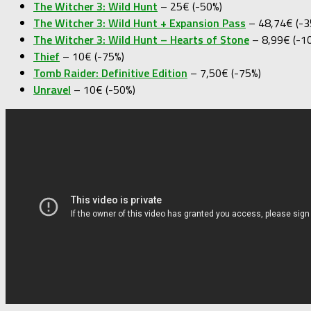
The Witcher 3: Wild Hunt
– 25€ (-50%)
The Witcher 3: Wild Hunt + Expansion Pass
– 48,74€ (-3
The Witcher 3: Wild Hunt – Hearts of Stone
– 8,99€ (-1
Thief
– 10€ (-75%)
Tomb Raider: Definitive Edition
– 7,50€ (-75%)
Unravel
– 10€ (-50%)