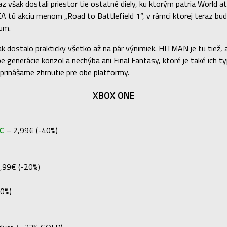
z však dostali priestor tie ostatné diely, ku ktorým patria World a
EA tú akciu menom „Road to Battlefield 1“, v rámci ktorej teraz b
um.
k dostalo prakticky všetko až na pár výnimiek. HITMAN je tu tiež, a
 generácie konzol a nechýba ani Final Fantasy, ktoré je také ich ty
 prinášame zhrnutie pre obe platformy.
XBOX ONE
LC
– 2,99€ (-40%)
,99€ (-20%)
0%)