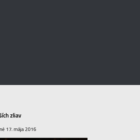
ích zliav
ané
17. mája 2016