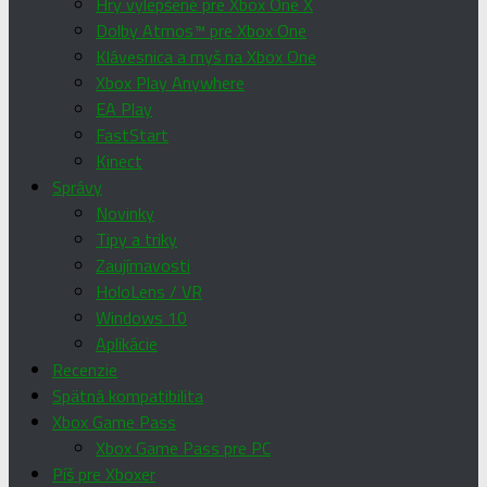
Hry vylepšené pre Xbox One X
Dolby Atmos™ pre Xbox One
Klávesnica a myš na Xbox One
Xbox Play Anywhere
EA Play
FastStart
Kinect
Správy
Novinky
Tipy a triky
Zaujímavosti
HoloLens / VR
Windows 10
Aplikácie
Recenzie
Spätná kompatibilita
Xbox Game Pass
Xbox Game Pass pre PC
Píš pre Xboxer