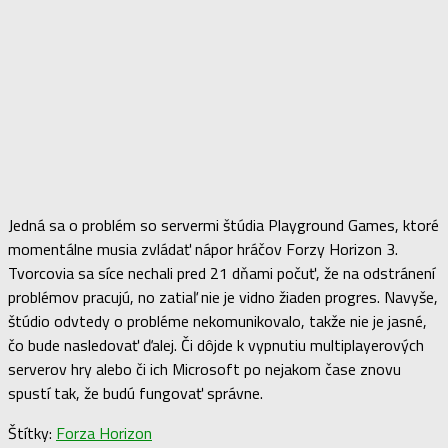
Jedná sa o problém so servermi štúdia Playground Games, ktoré
momentálne musia zvládať nápor hráčov Forzy Horizon 3.
Tvorcovia sa síce nechali pred 21 dňami počuť, že na odstránení
problémov pracujú, no zatiaľ nie je vidno žiaden progres. Navyše,
štúdio odvtedy o probléme nekomunikovalo, takže nie je jasné,
čo bude nasledovať ďalej. Či dôjde k vypnutiu multiplayerových
serverov hry alebo či ich Microsoft po nejakom čase znovu
spustí tak, že budú fungovať správne.
Štítky:
Forza Horizon