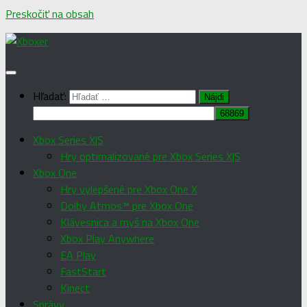
Preskočiť na obsah
Hľadať:
Xbox Series X|S
Hry optimalizované pre Xbox Series X|S
Xbox One
Hry vylepšené pre Xbox One X
Dolby Atmos™ pre Xbox One
Klávesnica a myš na Xbox One
Xbox Play Anywhere
EA Play
FastStart
Kinect
Správy