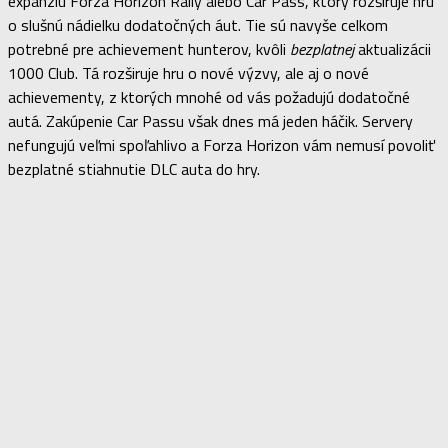
expanziu Forza Horizon Rally alebo Car Pass, ktorý rozširuje hru
o slušnú nádielku dodatočných áut. Tie sú navyše celkom
potrebné pre achievement hunterov, kvôli
bezplatnej
aktualizácii
1000 Club. Tá rozširuje hru o nové výzvy, ale aj o nové
achievementy, z ktorých mnohé od vás požadujú dodatočné
autá. Zakúpenie Car Passu však dnes má jeden háčik. Servery
nefungujú veľmi spoľahlivo a Forza Horizon vám nemusí povoliť
bezplatné stiahnutie DLC auta do hry.