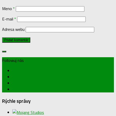
Meno
*
E-mail
*
Adresa webu
Followuj nás
Rýchle správy