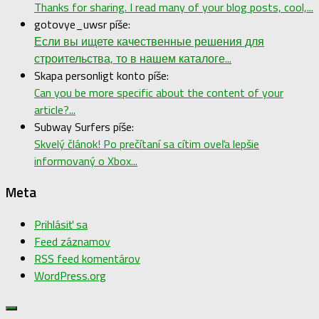
Thanks for sharing. I read many of your blog posts, cool,...
gotovye_uwsr píše:
Если вы ищете качественные решения для
строительства, то в нашем каталоге...
Skapa personligt konto píše:
Can you be more specific about the content of your
article?...
Subway Surfers píše:
Skvelý článok! Po prečítaní sa cítim oveľa lepšie
informovaný o Xbox...
Meta
Prihlásiť sa
Feed záznamov
RSS feed komentárov
WordPress.org