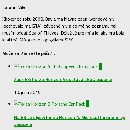
Jaromír Miko
Xboxer od roku 2008. Bavia ma hlavne open-worldové hry
(odchovalo ma GTA), závodné hry a do môjho zoznamu naj
musím pridať Sea of Thieves. Dôležité pre mňa je, aby hra bola
kvalitná. Môj gamertag: gallardoSVK
Môže sa Vám ešte páčiť...
0
Xbox E3: Forza Horizon 4 dostává LEGO expanzi
10. júna 2019
2
Na E3 se objeví Forza Horizon 4, Microsoft oznámí její
zasazení