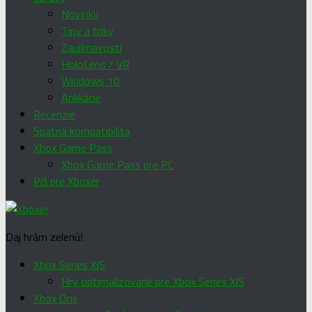
Novinky
Tipy a triky
Zaujímavosti
HoloLens / VR
Windows 10
Aplikácie
Recenzie
Spätná kompatibilita
Xbox Game Pass
Xbox Game Pass pre PC
Píš pre Xboxer
Daj hrám zelenú!
Xbox Series X|S
Hry optimalizované pre Xbox Series X|S
Xbox One