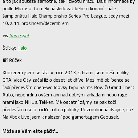
a to jak soutěže samotné, tak i životů hráčů. Další informace by
podle Microsoftu měly následovat během konání finále
šampionátu Halo Championship Series Pro League, tedy mezi
10. a 11. prosincem/decembrem.
via
Gamespot
Štítky:
Halo
Jiří Růžek
Xboxerem jsem se stal v roce 2013, s hrami jsem ovšem díky
GTA: Vice City začal již o deset let dříve. Mezi mé oblíbence se
řadí především open-worldovky typu Saints Row či Grand Theft
Auto, nepohrdnu ovšem ani nad dobrými arkádami nebo rage
hrami jako NHL a Tekken. Mé ostatní zájmy se pak točí
především okolo rock'n'rollu a politiky. Pozoruhodná dvojice, co?
Na Xbox Live jsem k nalezení pod gamertagem Geousek.
Môže sa Vám ešte páčiť...