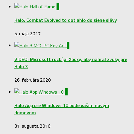
0
Halo: Combat Evolved to dotiahlo do siene slávy
5. mája 2017
0
VIDEO: Microsoft rozbíjal Xboxy, aby nahral zvuky pre
Halo 3
26. februára 2020
0
Halo App pre Windows 10 bude vašim novým
domovom
31. augusta 2016