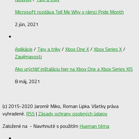
Microsoft rozdáva Tell Me Why v rámci Pride Month
2 jún, 2021
Aplikácie
/
Tipy a triky
/
Xbox One X
/
Xbox Series X
/
Zaujímavosti
Ako urýchliť inštaláciu hier na Xbox One a Xbox Series X|S
8 máj, 2021
(c) 2015-2020 Jaromír Miko, Roman Lipka. Všetky práva
vyhradené.
RSS
|
Zásady ochrany osobných údajov
Založené na
- Navrhnuté s použitím
Hueman téma