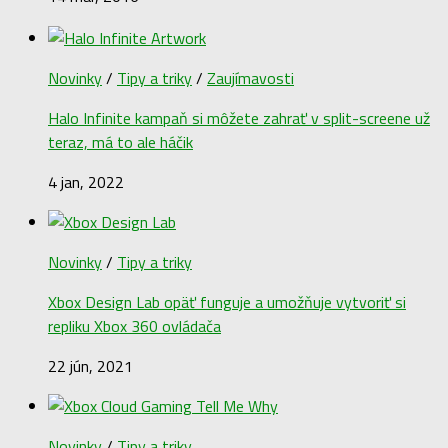
Novinky
/
Tipy a triky
/
Zaujímavosti
Halo Infinite kampaň si môžete zahrať v split-screene už
teraz, má to ale háčik
4 jan, 2022
Novinky
/
Tipy a triky
Xbox Design Lab opäť funguje a umožňuje vytvoriť si
repliku Xbox 360 ovládača
22 jún, 2021
Novinky
/
Tipy a triky