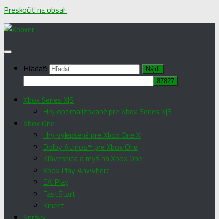
Preskočiť na obsah
Hľadať:
Xbox Series X|S
Hry optimalizované pre Xbox Series X|S
Xbox One
Hry vylepšené pre Xbox One X
Dolby Atmos™ pre Xbox One
Klávesnica a myš na Xbox One
Xbox Play Anywhere
EA Play
FastStart
Kinect
Správy