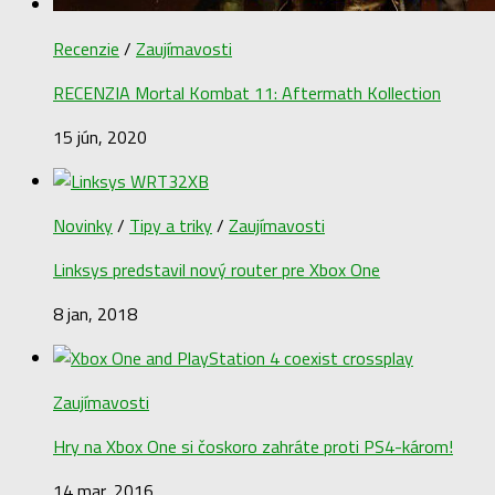
Recenzie
/
Zaujímavosti
RECENZIA Mortal Kombat 11: Aftermath Kollection
15 jún, 2020
Novinky
/
Tipy a triky
/
Zaujímavosti
Linksys predstavil nový router pre Xbox One
8 jan, 2018
Zaujímavosti
Hry na Xbox One si čoskoro zahráte proti PS4-károm!
14 mar, 2016