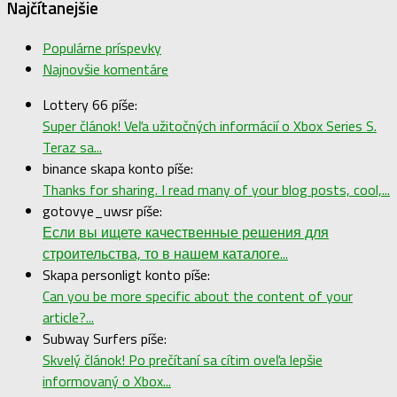
Najčítanejšie
Populárne príspevky
Najnovšie komentáre
Lottery 66 píše:
Super článok! Veľa užitočných informácií o Xbox Series S.
Teraz sa...
binance skapa konto píše:
Thanks for sharing. I read many of your blog posts, cool,...
gotovye_uwsr píše:
Если вы ищете качественные решения для
строительства, то в нашем каталоге...
Skapa personligt konto píše:
Can you be more specific about the content of your
article?...
Subway Surfers píše:
Skvelý článok! Po prečítaní sa cítim oveľa lepšie
informovaný o Xbox...