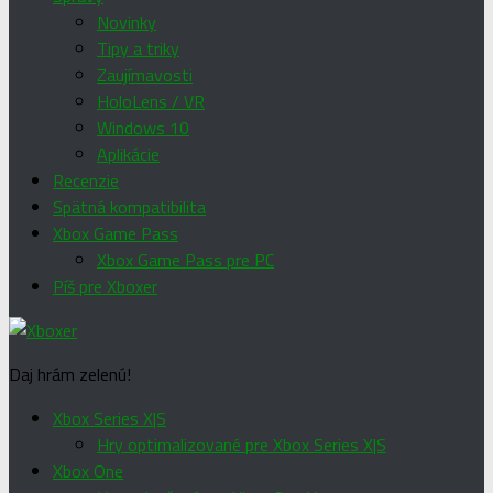
Novinky
Tipy a triky
Zaujímavosti
HoloLens / VR
Windows 10
Aplikácie
Recenzie
Spätná kompatibilita
Xbox Game Pass
Xbox Game Pass pre PC
Píš pre Xboxer
Daj hrám zelenú!
Xbox Series X|S
Hry optimalizované pre Xbox Series X|S
Xbox One