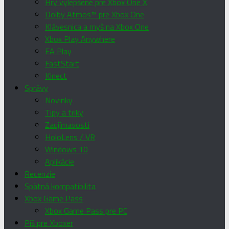
Hry vylepšené pre Xbox One X
Dolby Atmos™ pre Xbox One
Klávesnica a myš na Xbox One
Xbox Play Anywhere
EA Play
FastStart
Kinect
Správy
Novinky
Tipy a triky
Zaujímavosti
HoloLens / VR
Windows 10
Aplikácie
Recenzie
Spätná kompatibilita
Xbox Game Pass
Xbox Game Pass pre PC
Píš pre Xboxer