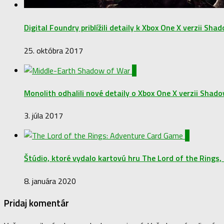
Digital Foundry priblížili detaily k Xbox One X verzii Sh
25. októbra 2017
2
Monolith odhalili nové detaily o Xbox One X verzii Shad
3. júla 2017
1
Štúdio, ktoré vydalo kartovú hru The Lord of the Rings,
8. januára 2020
Pridaj komentár