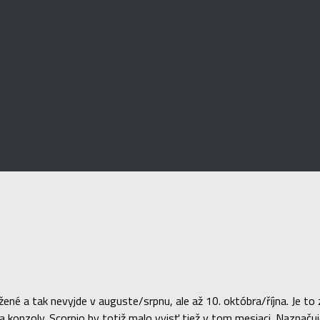
ené a tak nevyjde v auguste/srpnu, ale až 10. októbra/října. Je to
 konzoly. Scorpio by totiž malo vyjsť tiež v tom mesiaci. Naznačuj