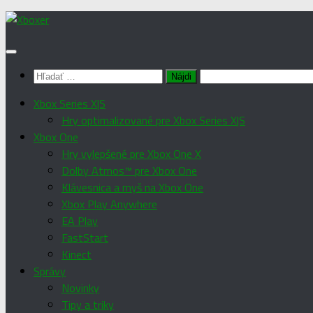
Preskočiť
na
obsah
Hľadať:
Xbox Series X|S
Hry optimalizované pre Xbox Series X|S
Xbox One
Hry vylepšené pre Xbox One X
Dolby Atmos™ pre Xbox One
Klávesnica a myš na Xbox One
Xbox Play Anywhere
EA Play
FastStart
Kinect
Správy
Novinky
Tipy a triky