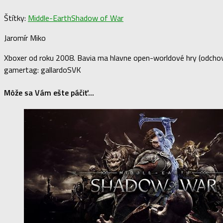
Štítky:
Middle-Earth
Shadow of War
Jaromír Miko
Xboxer od roku 2008. Bavia ma hlavne open-worldové hry (odchova
gamertag: gallardoSVK
Môže sa Vám ešte páčiť...