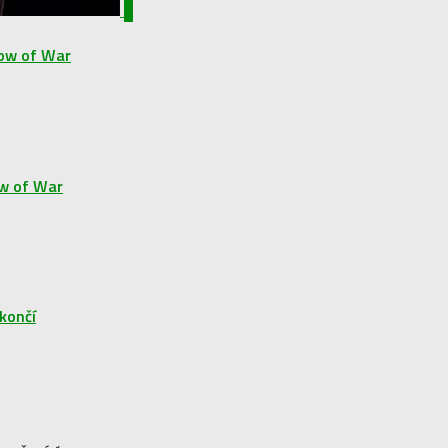
0
adow of War
ow of War
 končí