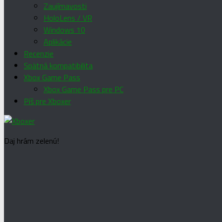
Zaujímavosti
HoloLens / VR
Windows 10
Aplikácie
Recenzie
Spätná kompatibilita
Xbox Game Pass
Xbox Game Pass pre PC
Píš pre Xboxer
Daj hrám zelenú!