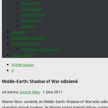
Tipy a triky
Zaujímavosti
HoloLens / VR
Windows 10
Aplikácie
Recenzie
Spätná kompatibilita
Xbox Game Pass
Xbox Game Pass pre PC
Píš pre Xboxer
Rýchle správy
0
Middle-Earth: Shadow of War odložené
od autora:
Jaromír Miko
·
1. júna 2017
Warner Bros. oznámili, že Middle-Earth: Shadow of War bolo odlož
okamžite objavili tvrdenia, že Warner mohol leaknúť dátum vydania