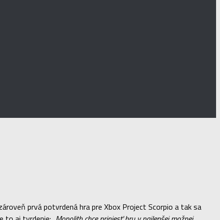
 zároveň prvá potvrdená hra pre Xbox Project Scorpio a tak sa
e to aj tvrdenie:
„Monolith chce priniesť hru v najlepšej možnej