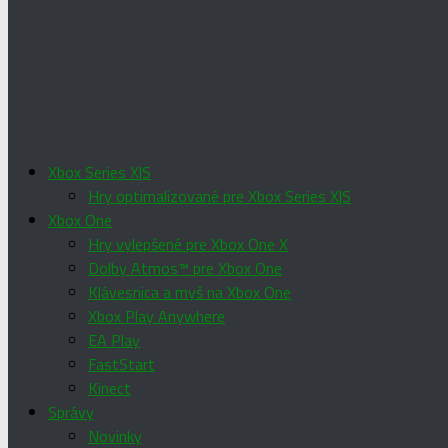
Xbox Series X|S
Hry optimalizované pre Xbox Series X|S
Xbox One
Hry vylepšené pre Xbox One X
Dolby Atmos™ pre Xbox One
Klávesnica a myš na Xbox One
Xbox Play Anywhere
EA Play
FastStart
Kinect
Správy
Novinky