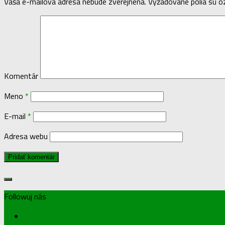
Vaša e-mailová adresa nebude zverejnená.
Vyžadované polia sú 
Komentár
Meno
*
E-mail
*
Adresa webu
Followuj nás