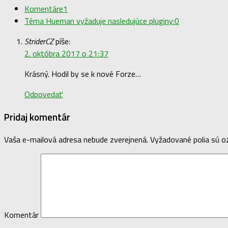
Komentáre
1
Téma Hueman vyžaduje nasledujúce pluginy:
0
StriderCZ
píše:
2. októbra 2017 o 21:37
Krásný. Hodil by se k nové Forze…
Odpovedať
Pridaj komentár
Vaša e-mailová adresa nebude zverejnená.
Vyžadované polia sú 
Komentár