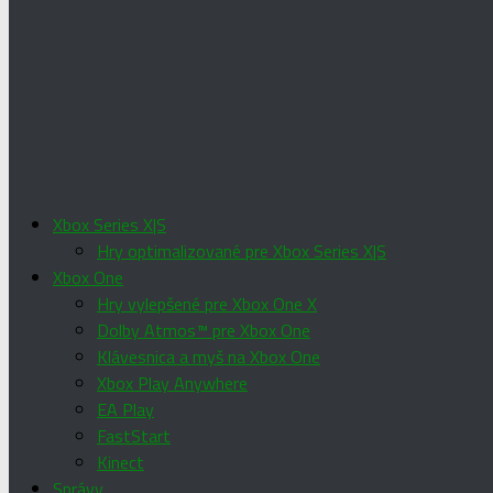
Xbox Series X|S
Hry optimalizované pre Xbox Series X|S
Xbox One
Hry vylepšené pre Xbox One X
Dolby Atmos™ pre Xbox One
Klávesnica a myš na Xbox One
Xbox Play Anywhere
EA Play
FastStart
Kinect
Správy