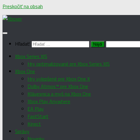
Preskočiť na obsah
Hľadať:
Xbox Series X|S
Hry optimalizované pre Xbox Series X|S
Xbox One
Hry vylepšené pre Xbox One X
Dolby Atmos™ pre Xbox One
Klávesnica a myš na Xbox One
Xbox Play Anywhere
EA Play
FastStart
Kinect
Správy
Novinky