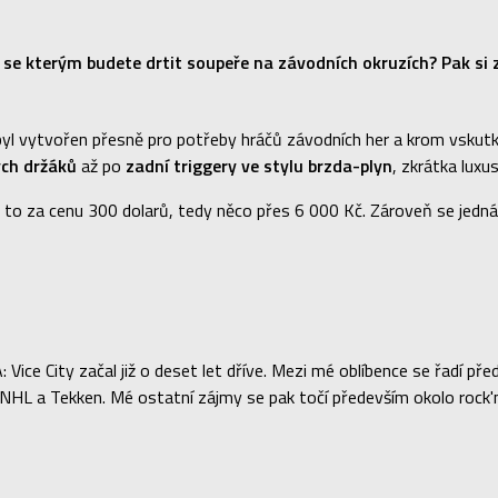
vý, se kterým budete drtit soupeře na závodních okruzích? Pak s
byl vytvořen přesně pro potřeby hráčů závodních her a krom vskutk
ých držáků
až po
zadní triggery ve stylu brzda-plyn
, zkrátka luxu
o za cenu 300 dolarů, tedy něco přes 6 000 Kč. Zároveň se jedná o
Vice City začal již o deset let dříve. Mezi mé oblíbence se řadí 
L a Tekken. Mé ostatní zájmy se pak točí především okolo rock'n'r