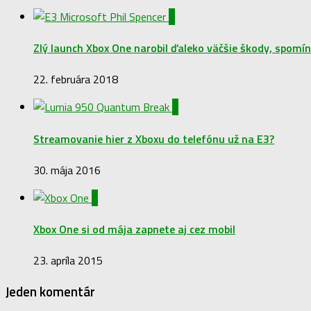
1
Zlý launch Xbox One narobil ďaleko väčšie škody, spomín
22. februára 2018
0
Streamovanie hier z Xboxu do telefónu už na E3?
30. mája 2016
0
Xbox One si od mája zapnete aj cez mobil
23. apríla 2015
Jeden komentár