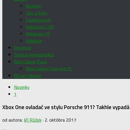
Novinky
Tipy a triky
Zaujímavosti
HoloLens / VR
Windows 10
Aplikácie
Recenzie
Spätná kompatibilita
Xbox Game Pass
Xbox Game Pass pre PC
Píš pre Xboxer
Novinky
1
Xbox One ovladač ve stylu Porsche 911? Takhle vypadá 
od autora:
Jiří Růžek
·
2. októbra 2017