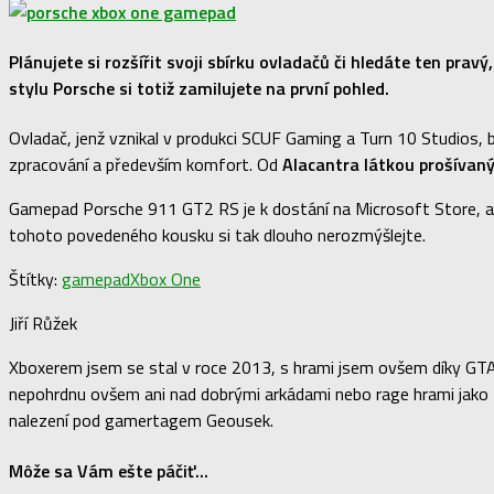
Plánujete si rozšířit svoji sbírku ovladačů či hledáte ten pra
stylu Porsche si totiž zamilujete na první pohled.
Ovladač, jenž vznikal v produkci SCUF Gaming a Turn 10 Studios, 
zpracování a především komfort. Od
Alacantra látkou prošívan
Gamepad Porsche 911 GT2 RS je k dostání na Microsoft Store, a t
tohoto povedeného kousku si tak dlouho nerozmýšlejte.
Štítky:
gamepad
Xbox One
Jiří Růžek
Xboxerem jsem se stal v roce 2013, s hrami jsem ovšem díky GTA: 
nepohrdnu ovšem ani nad dobrými arkádami nebo rage hrami jako NH
nalezení pod gamertagem Geousek.
Môže sa Vám ešte páčiť...