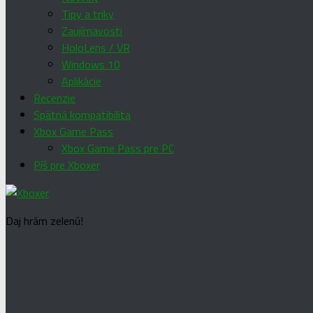
Tipy a triky
Zaujímavosti
HoloLens / VR
Windows 10
Aplikácie
Recenzie
Spätná kompatibilita
Xbox Game Pass
Xbox Game Pass pre PC
Píš pre Xboxer
Daj hrám zelenú!