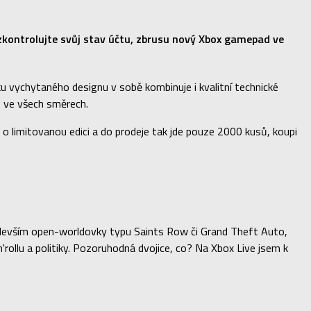
i zkontrolujte svůj stav účtu, zbrusu nový Xbox gamepad ve
u vychytaného designu v sobě kombinuje i kvalitní technické
s ve všech směrech.
 limitovanou edici a do prodeje tak jde pouze 2000 kusů, koupi
především open-worldovky typu Saints Row či Grand Theft Auto,
ollu a politiky. Pozoruhodná dvojice, co? Na Xbox Live jsem k