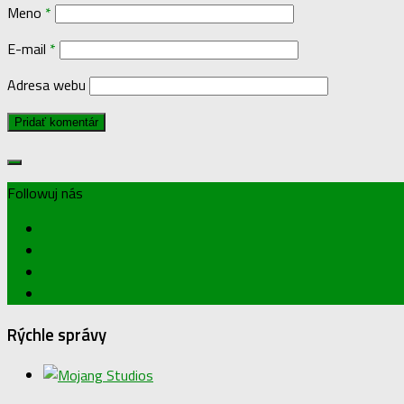
Meno
*
E-mail
*
Adresa webu
Followuj nás
Rýchle správy