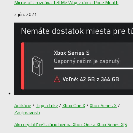
Microsoft rozdáva Tell Me Why v rámci Pride Month
2 jún, 2021
Aplikácie
/
Tipy a triky
/
Xbox One X
/
Xbox Series X
/
Zaujímavosti
Ako urýchliť inštaláciu hier na Xbox One a Xbox Series X|S