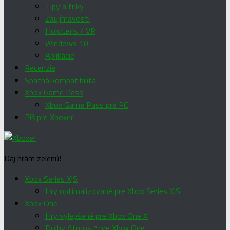
Tipy a triky
Zaujímavosti
HoloLens / VR
Windows 10
Aplikácie
Recenzie
Spätná kompatibilita
Xbox Game Pass
Xbox Game Pass pre PC
Píš pre Xboxer
Daj hrám zelenú!
Xbox Series X|S
Hry optimalizované pre Xbox Series X|S
Xbox One
Hry vylepšené pre Xbox One X
Dolby Atmos™ pre Xbox One