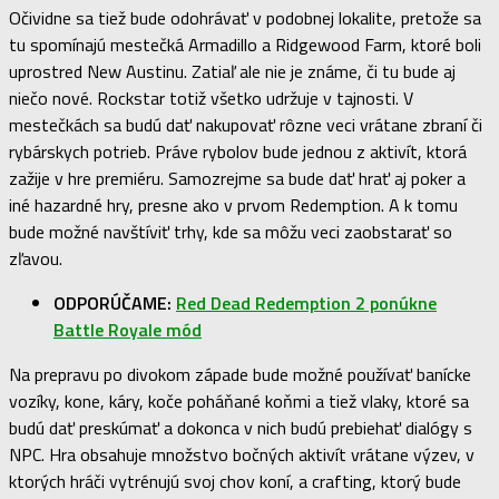
Očividne sa tiež bude odohrávať v podobnej lokalite, pretože sa
tu spomínajú mestečká Armadillo a Ridgewood Farm, ktoré boli
uprostred New Austinu. Zatiaľ ale nie je známe, či tu bude aj
niečo nové. Rockstar totiž všetko udržuje v tajnosti. V
mestečkách sa budú dať nakupovať rôzne veci vrátane zbraní či
rybárskych potrieb. Práve rybolov bude jednou z aktivít, ktorá
zažije v hre premiéru. Samozrejme sa bude dať hrať aj poker a
iné hazardné hry, presne ako v prvom Redemption. A k tomu
bude možné navštíviť trhy, kde sa môžu veci zaobstarať so
zľavou.
ODPORÚČAME:
Red Dead Redemption 2 ponúkne
Battle Royale mód
Na prepravu po divokom západe bude možné používať banícke
vozíky, kone, káry, koče poháňané koňmi a tiež vlaky, ktoré sa
budú dať preskúmať a dokonca v nich budú prebiehať dialógy s
NPC. Hra obsahuje množstvo bočných aktivít vrátane výzev, v
ktorých hráči vytrénujú svoj chov koní, a crafting, ktorý bude