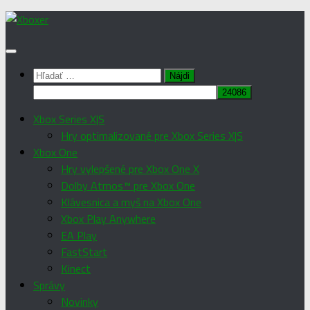
Preskočiť
na
obsah
Hľadať:
Xbox Series X|S
Hry optimalizované pre Xbox Series X|S
Xbox One
Hry vylepšené pre Xbox One X
Dolby Atmos™ pre Xbox One
Klávesnica a myš na Xbox One
Xbox Play Anywhere
EA Play
FastStart
Kinect
Správy
Novinky