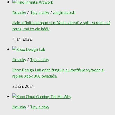
Novinky
/
Tipy a triky
/
Zaujímavosti
Halo Infinite kampaň si môžete zahrať v split-screene už
teraz, má to ale háčik
4 jan, 2022
Novinky
/
Tipy a triky
Xbox Design Lab opäť funguje a umožňuje vytvoriť si
repliku Xbox 360 ovládača
22 jún, 2021
Novinky
/
Tipy a triky