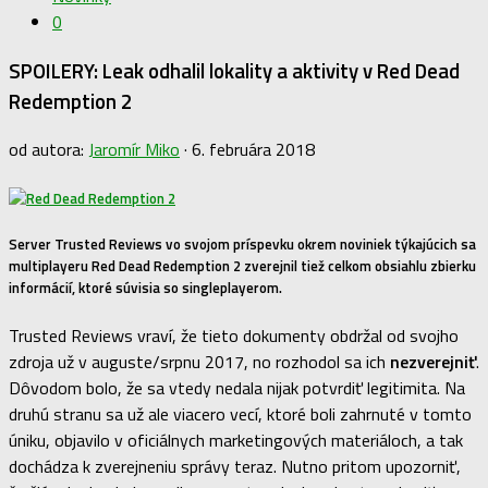
0
SPOILERY: Leak odhalil lokality a aktivity v Red Dead
Redemption 2
od autora:
Jaromír Miko
·
6. februára 2018
Server Trusted Reviews vo svojom príspevku okrem noviniek týkajúcich sa
multiplayeru Red Dead Redemption 2 zverejnil tiež celkom obsiahlu zbierku
informácií, ktoré súvisia so singleplayerom.
Trusted Reviews vraví, že tieto dokumenty obdržal od svojho
zdroja už v auguste/srpnu 2017, no rozhodol sa ich
nezverejniť
.
Dôvodom bolo, že sa vtedy nedala nijak potvrdiť legitimita. Na
druhú stranu sa už ale viacero vecí, ktoré boli zahrnuté v tomto
úniku, objavilo v oficiálnych marketingových materiáloch, a tak
dochádza k zverejneniu správy teraz. Nutno pritom upozorniť,