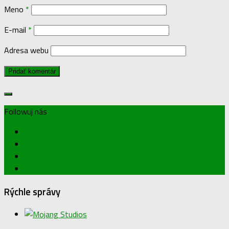
Meno
*
E-mail
*
Adresa webu
Followuj nás
Rýchle správy