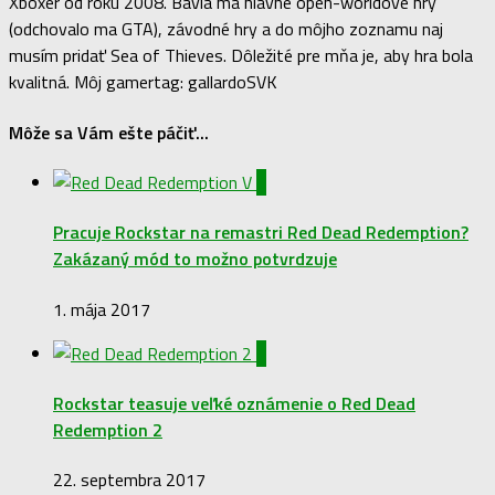
Xboxer od roku 2008. Bavia ma hlavne open-worldové hry
(odchovalo ma GTA), závodné hry a do môjho zoznamu naj
musím pridať Sea of Thieves. Dôležité pre mňa je, aby hra bola
kvalitná. Môj gamertag: gallardoSVK
Môže sa Vám ešte páčiť...
0
Pracuje Rockstar na remastri Red Dead Redemption?
Zakázaný mód to možno potvrdzuje
1. mája 2017
0
Rockstar teasuje veľké oznámenie o Red Dead
Redemption 2
22. septembra 2017