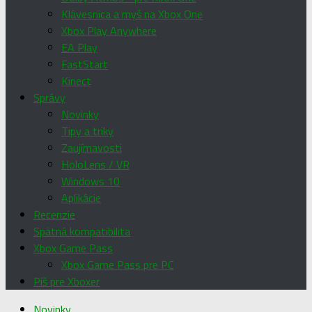
Klávesnica a myš na Xbox One
Xbox Play Anywhere
EA Play
FastStart
Kinect
Správy
Novinky
Tipy a triky
Zaujímavosti
HoloLens / VR
Windows 10
Aplikácie
Recenzie
Spätná kompatibilita
Xbox Game Pass
Xbox Game Pass pre PC
Píš pre Xboxer
Novinky