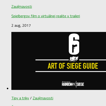
Zaujímavosti
Spielbergov film o virtuálnej realite v traileri
2 aug, 2017
Tipy a triky
/
Zaujímavosti