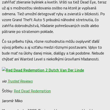
zahŕňať zbieranie byliniek a kvetín. Vráti sa tiež Dead Eye, teraz
už aj s možnosťou sledovania osôbo na ktoré je vypísaná
odmena. Tiež umožní detegovať ryby a zvieratá v blízkosti. Po
vzore Grand Theft Auto 5 pribudnú náhodné stretnutia, čo
zahŕňa dobrodružstvá, hľadanie pohrešovaných osôb alebo
pátranie po stratenom poklade.
Čo sa príbehu týka, rôzne rozhodnutia môžu ovplyvniť ďalší
vývoj príbehu a aj vzťahu medzi rôznymi postavami. Vplyv to
bude mať na úlohy danej misie, dialógy a tak podobne. Nebude
chýbať ani Wanted Level s niekoľkými úrovňami hľadanosti.
via
Trusted Reviews
Štítky:
Red Dead Redemption
Jaromír Miko