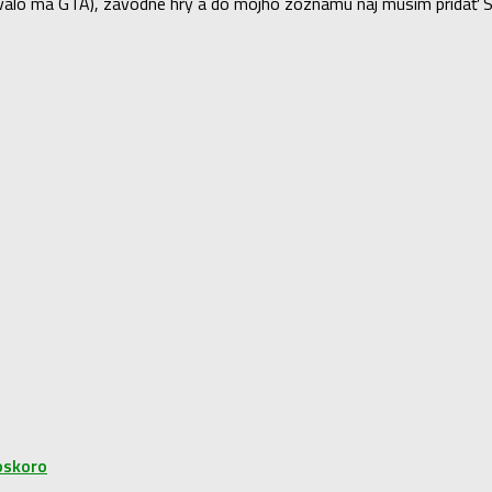
lo ma GTA), závodné hry a do môjho zoznamu naj musím pridať Sea 
čoskoro