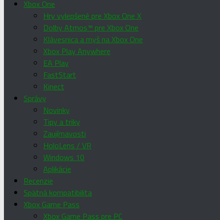
Xbox One
Hry vylepšené pre Xbox One X
Dolby Atmos™ pre Xbox One
Klávesnica a myš na Xbox One
Xbox Play Anywhere
EA Play
FastStart
Kinect
Správy
Novinky
Tipy a triky
Zaujímavosti
HoloLens / VR
Windows 10
Aplikácie
Recenzie
Spätná kompatibilita
Xbox Game Pass
Xbox Game Pass pre PC