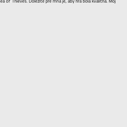
of Thieves. Dôležité pre mňa je, aby hra bola kvalitná. Môj