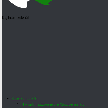
Daj hrám zelenú!
Xbox Series X|S
Hry optimalizované pre Xbox Series X|S