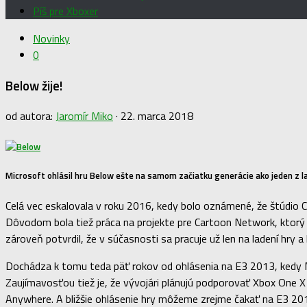
Píš pre Xboxer
Novinky
0
Below žije!
od autora:
Jaromír Miko
·
22. marca 2018
Microsoft ohlásil hru Below ešte na samom začiatku generácie ako jeden z laun
Celá vec eskalovala v roku 2016, kedy bolo oznámené, že štúdio
Dôvodom bola tiež práca na projekte pre Cartoon Network, ktorý
zároveň potvrdil, že v súčasnosti sa pracuje už len na ladení hry a
Dochádza k tomu teda päť rokov od ohlásenia na E3 2013, kedy 
Zaujímavosťou tiež je, že vývojári plánujú podporovať Xbox One X
Anywhere. A bližšie ohlásenie hry môžeme zrejme čakať na E3 20