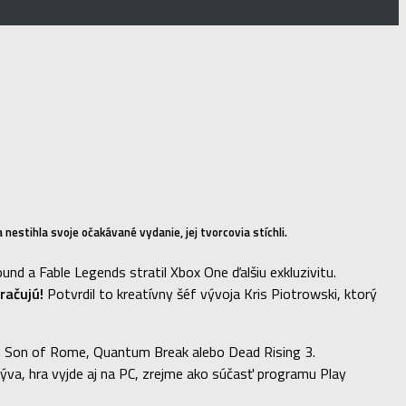
nestihla svoje očakávané vydanie, jej tvorcovia stíchli.
ound a Fable Legends stratil Xbox One ďalšiu exkluzivitu.
račujú!
Potvrdil to kreatívny šéf vývoja Kris Piotrowski, ktorý
: Son of Rome, Quantum Break alebo Dead Rising 3.
ýva, hra vyjde aj na PC, zrejme ako súčasť programu Play