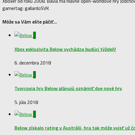
Xboxer od roku 2008. Bavia ma hlavne open-worldové hry (odchova
gamertag: gallardoSVK
Môže sa Vám ešte páčiť...
1
Xbox exkluzivita Below vychádza budúci týždeň!
6. decembra 2018
0
Tvorcovia hry Below plánujú oznámiť dve nové hry
5. júla 2018
0
Below získalo rating v Austrálii, hra tak môže vyjsť už 