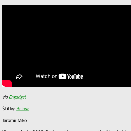
via
Engadget
Štítky:
Below
Jaromír Miko