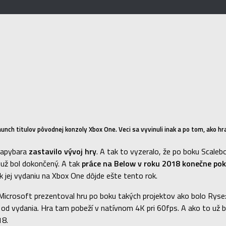
ch titulov pôvodnej konzoly Xbox One. Veci sa vyvinuli inak a po tom, ako hra 
 Capybara
zastavilo vývoj hry
. A tak to vyzeralo, že po boku Scaleb
 už bol dokončený. A tak
práce na Below v roku 2018 konečne pok
 k jej vydaniu na Xbox One dôjde ešte tento rok.
Microsoft prezentoval hru po boku takých projektov ako bolo Ryse
 od vydania. Hra tam pobeží v natívnom 4K pri 60fps. A ako to už b
18.