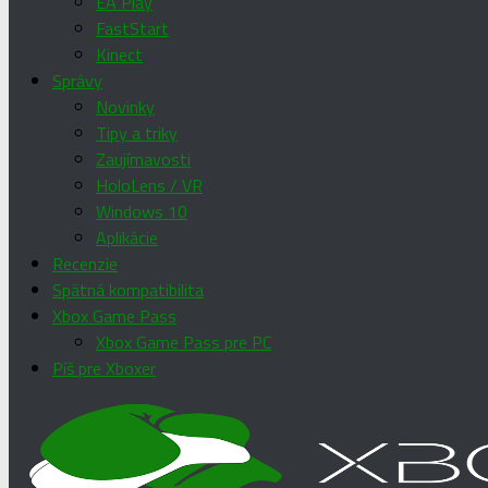
EA Play
FastStart
Kinect
Správy
Novinky
Tipy a triky
Zaujímavosti
HoloLens / VR
Windows 10
Aplikácie
Recenzie
Spätná kompatibilita
Xbox Game Pass
Xbox Game Pass pre PC
Píš pre Xboxer