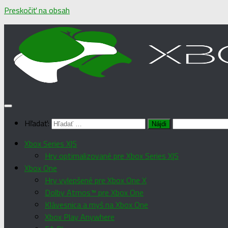
Preskočiť na obsah
Hľadať:
Xbox Series X|S
Hry optimalizované pre Xbox Series X|S
Xbox One
Hry vylepšené pre Xbox One X
Dolby Atmos™ pre Xbox One
Klávesnica a myš na Xbox One
Xbox Play Anywhere