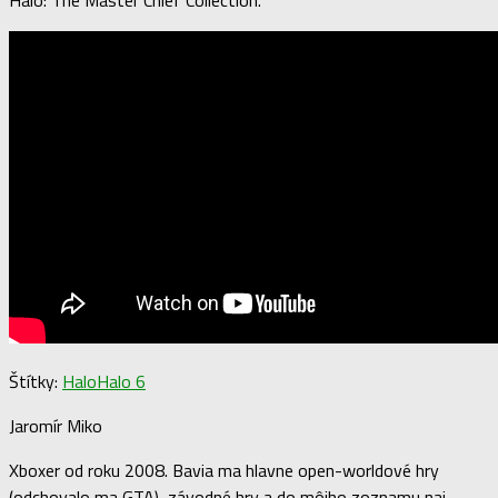
Štítky:
Halo
Halo 6
Jaromír Miko
Xboxer od roku 2008. Bavia ma hlavne open-worldové hry
(odchovalo ma GTA), závodné hry a do môjho zoznamu naj