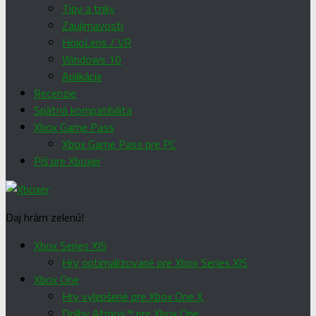
Tipy a triky
Zaujímavosti
HoloLens / VR
Windows 10
Aplikácie
Recenzie
Spätná kompatibilita
Xbox Game Pass
Xbox Game Pass pre PC
Píš pre Xboxer
Daj hrám zelenú!
Xbox Series X|S
Hry optimalizované pre Xbox Series X|S
Xbox One
Hry vylepšené pre Xbox One X
Dolby Atmos™ pre Xbox One