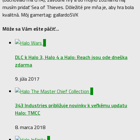
musím pridať Sea of Thieves. Dôležité pre mňa je, aby hra bola
kvalitná. Môj gamertag: gallardoSVK
Môže sa Vám ešte páčiť...
0
DLC k Halo 3, Halo 4 a Halo: Reach jsou ode dneška
zdarma
9. júla 2017
0
343 Industries približuje novinky k veľkému updatu
Halo: TMCC
8. marca 2018
0