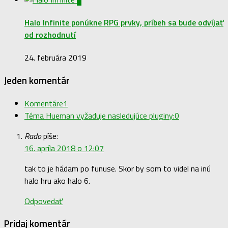
Halo Infinite ponúkne RPG prvky, príbeh sa bude odvíjať
od rozhodnutí
24. februára 2019
Jeden komentár
Komentáre
1
Téma Hueman vyžaduje nasledujúce pluginy:
0
Rado
píše:
16. apríla 2018 o 12:07
tak to je hádam po funuse. Skor by som to videl na inú
halo hru ako halo 6.
Odpovedať
Pridaj komentár