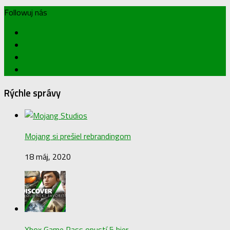
Followuj nás
Rýchle správy
Mojang si prešiel rebrandingom
18 máj, 2020
Xbox Game Pass opustí 5 hier