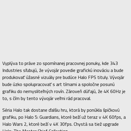
Vyplýva to práve zo spomínanej pracovnej ponuky, kde 343
Industries sľubujú, že vývojár povedie grafickú inováciu a bude
produkovať úžasné vizuály pre budúce Halo FPS tituly. Vývojár
bude úzko spolupracovať s art tímami a spoločne posunú
grafiku do nemysliteľných rovín. Zároveň dúfajú, že 4K 60Hz je
to, s čím by tento vývojár veľmi rád pracoval.
Séria Halo tak dostane ďalšiu hru, ktorá by ponúkla špičkovú
grafiku, po Halo 5: Guardians, ktoré beží už teraz v 4K 60fps, a
Halo Wars 2, ktoré beží v 4K 30fps. Chystá sa tiež upgrade
Halo: The Master Chief Collection.