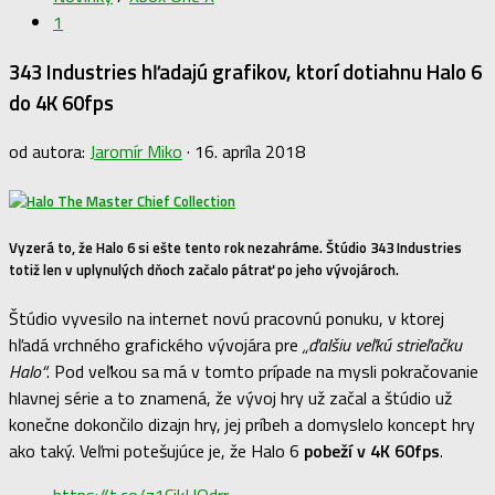
1
343 Industries hľadajú grafikov, ktorí dotiahnu Halo 6
do 4K 60fps
od autora:
Jaromír Miko
·
16. apríla 2018
Vyzerá to, že Halo 6 si ešte tento rok nezahráme. Štúdio 343 Industries
totiž len v uplynulých dňoch začalo pátrať po jeho vývojároch.
Štúdio vyvesilo na internet novú pracovnú ponuku, v ktorej
hľadá vrchného grafického vývojára pre
„ďalšiu veľkú strieľačku
Halo“
. Pod veľkou sa má v tomto prípade na mysli pokračovanie
hlavnej série a to znamená, že vývoj hry už začal a štúdio už
konečne dokončilo dizajn hry, jej príbeh a domyslelo koncept hry
ako taký. Veľmi potešujúce je, že Halo 6
pobeží v 4K 60fps
.
https://t.co/z1CikHOdrr