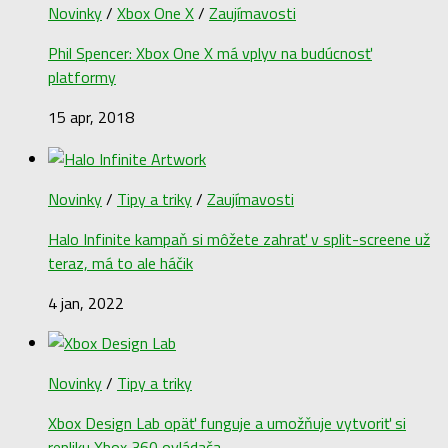
Novinky
/
Xbox One X
/
Zaujímavosti
Phil Spencer: Xbox One X má vplyv na budúcnosť
platformy
15 apr, 2018
Novinky
/
Tipy a triky
/
Zaujímavosti
Halo Infinite kampaň si môžete zahrať v split-screene už
teraz, má to ale háčik
4 jan, 2022
Novinky
/
Tipy a triky
Xbox Design Lab opäť funguje a umožňuje vytvoriť si
repliku Xbox 360 ovládača