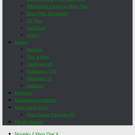
Klávesnica a myš na Xbox One
Xbox Play Anywhere
EA Play
FastStart
Kinect
Správy
Novinky
Tipy a triky
Zaujímavosti
HoloLens / VR
Windows 10
Aplikácie
Recenzie
Spätná kompatibilita
Xbox Game Pass
Xbox Game Pass pre PC
Píš pre Xboxer
Novinky
/
Xbox One X