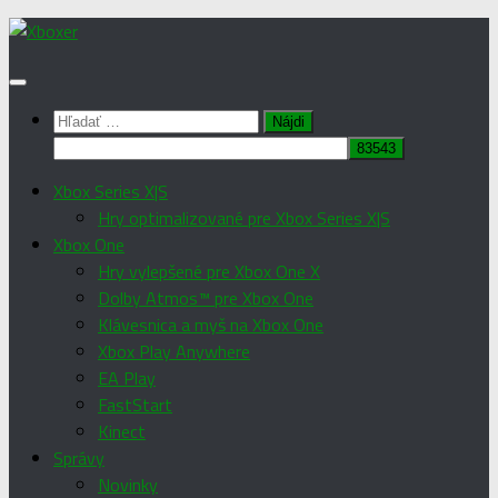
Preskočiť
na
obsah
Hľadať:
Xbox Series X|S
Hry optimalizované pre Xbox Series X|S
Xbox One
Hry vylepšené pre Xbox One X
Dolby Atmos™ pre Xbox One
Klávesnica a myš na Xbox One
Xbox Play Anywhere
EA Play
FastStart
Kinect
Správy
Novinky