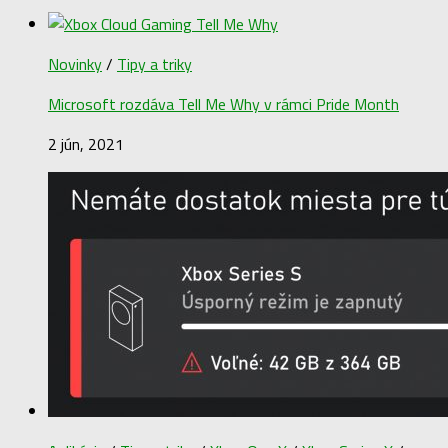
Novinky
/
Tipy a triky
Microsoft rozdáva Tell Me Why v rámci Pride Month
2 jún, 2021