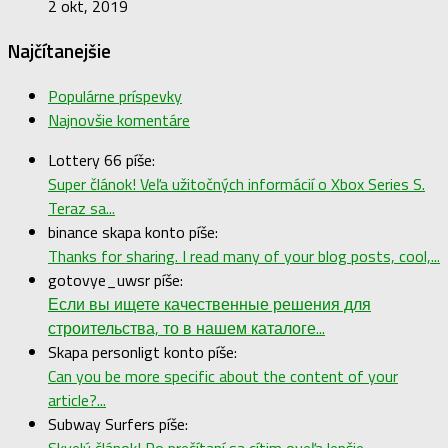
2 okt, 2019
Najčítanejšie
Populárne príspevky
Najnovšie komentáre
Lottery 66 píše:
Super článok! Veľa užitočných informácií o Xbox Series S.
Teraz sa...
binance skapa konto píše:
Thanks for sharing. I read many of your blog posts, cool,...
gotovye_uwsr píše:
Если вы ищете качественные решения для
строительства, то в нашем каталоге...
Skapa personligt konto píše:
Can you be more specific about the content of your
article?...
Subway Surfers píše:
Skvelý článok! Po prečítaní sa cítim oveľa lepšie