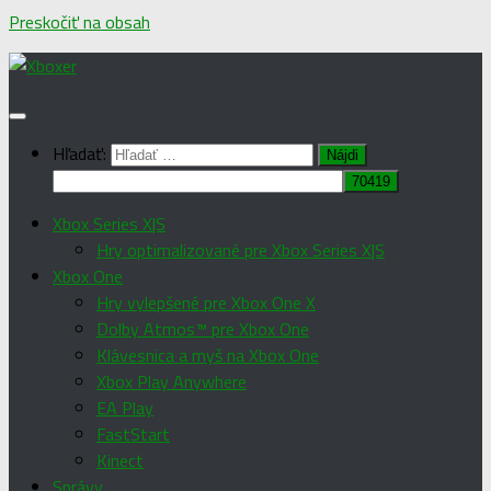
Preskočiť na obsah
Hľadať:
Xbox Series X|S
Hry optimalizované pre Xbox Series X|S
Xbox One
Hry vylepšené pre Xbox One X
Dolby Atmos™ pre Xbox One
Klávesnica a myš na Xbox One
Xbox Play Anywhere
EA Play
FastStart
Kinect
Správy