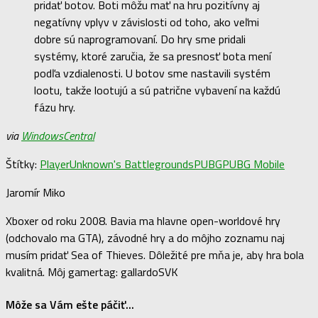
pridať botov. Boti môžu mať na hru pozitívny aj
negatívny vplyv v závislosti od toho, ako veľmi
dobre sú naprogramovaní. Do hry sme pridali
systémy, ktoré zaručia, že sa presnosť bota mení
podľa vzdialenosti. U botov sme nastavili systém
lootu, takže lootujú a sú patrične vybavení na každú
fázu hry.
via
WindowsCentral
Štítky:
PlayerUnknown's Battlegrounds
PUBG
PUBG Mobile
Jaromír Miko
Xboxer od roku 2008. Bavia ma hlavne open-worldové hry
(odchovalo ma GTA), závodné hry a do môjho zoznamu naj
musím pridať Sea of Thieves. Dôležité pre mňa je, aby hra bola
kvalitná. Môj gamertag: gallardoSVK
Môže sa Vám ešte páčiť...