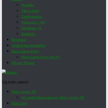
Novinky
Tipy a triky
Zaujímavosti
HoloLens / VR
Windows 10
Aplikácie
Recenzie
Spätná kompatibilita
Xbox Game Pass
Xbox Game Pass pre PC
Píš pre Xboxer
Daj hrám zelenú!
Xbox Series X|S
Hry optimalizované pre Xbox Series X|S
Xbox One