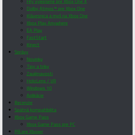
Hry vylepšené pre Xbox One X
Dolby Atmos™ pre Xbox One
Klávesnica a myš na Xbox One
Xbox Play Anywhere
EA Play
FastStart
Kinect
Správy
Novinky
Tipy a triky
Zaujímavosti
HoloLens / VR
Windows 10
Aplikácie
Recenzie
Spätná kompatibilita
Xbox Game Pass
Xbox Game Pass pre PC
Píš pre Xboxer