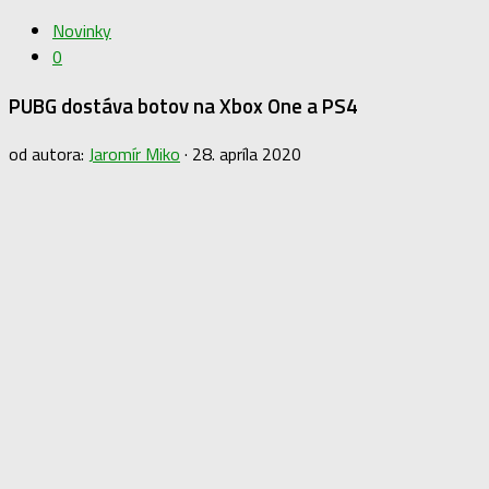
Novinky
0
PUBG dostáva botov na Xbox One a PS4
od autora:
Jaromír Miko
·
28. apríla 2020