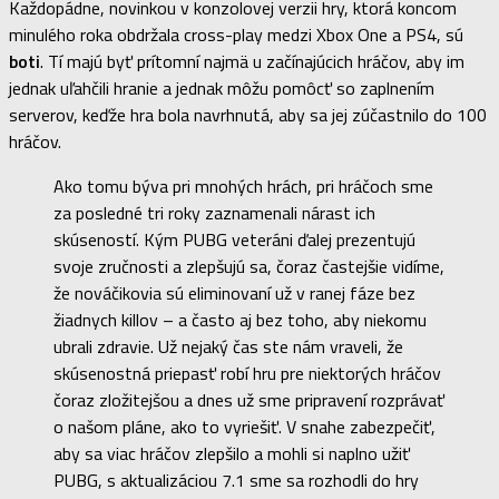
Každopádne, novinkou v konzolovej verzii hry, ktorá koncom
minulého roka obdržala cross-play medzi Xbox One a PS4, sú
boti
. Tí majú byť prítomní najmä u začínajúcich hráčov, aby im
jednak uľahčili hranie a jednak môžu pomôcť so zaplnením
serverov, keďže hra bola navrhnutá, aby sa jej zúčastnilo do 100
hráčov.
Ako tomu býva pri mnohých hrách, pri hráčoch sme
za posledné tri roky zaznamenali nárast ich
skúseností. Kým PUBG veteráni ďalej prezentujú
svoje zručnosti a zlepšujú sa, čoraz častejšie vidíme,
že nováčikovia sú eliminovaní už v ranej fáze bez
žiadnych killov – a často aj bez toho, aby niekomu
ubrali zdravie. Už nejaký čas ste nám vraveli, že
skúsenostná priepasť robí hru pre niektorých hráčov
čoraz zložitejšou a dnes už sme pripravení rozprávať
o našom pláne, ako to vyriešiť. V snahe zabezpečiť,
aby sa viac hráčov zlepšilo a mohli si naplno užiť
PUBG, s aktualizáciou 7.1 sme sa rozhodli do hry