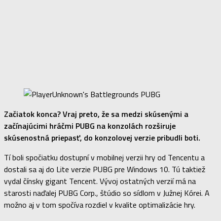
Začiatok konca? Vraj preto, že sa medzi skúsenými a
začínajúcimi hráčmi PUBG na konzolách rozširuje
skúsenostná priepasť, do konzolovej verzie pribudli boti.
Tí boli spočiatku dostupní v mobilnej verzii hry od Tencentu a
dostali sa aj do Lite verzie PUBG pre Windows 10. Tú taktiež
vydal čínsky gigant Tencent. Vývoj ostatných verzií má na
starosti naďalej PUBG Corp., štúdio so sídlom v Južnej Kórei. A
možno aj v tom spočíva rozdiel v kvalite optimalizácie hry.