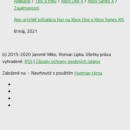
Aplikácie
/
Tipy a triky
/
Xbox One X
/
Xbox Series X
/
Zaujímavosti
Ako urýchliť inštaláciu hier na Xbox One a Xbox Series X|S
8 máj, 2021
(c) 2015-2020 Jaromír Miko, Roman Lipka. Všetky práva
vyhradené.
RSS
|
Zásady ochrany osobných údajov
Založené na
- Navrhnuté s použitím
Hueman téma