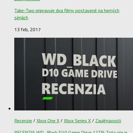
Take-Two pripravuje dva filmy postavené na herných
sériách
13 feb, 2017
Recenzie
/
Xbox One X
/
Xbox Series X
/
Zaujímavosti
RECENZIA WD_Black D10 Game Drive 12TB: Toto nie je