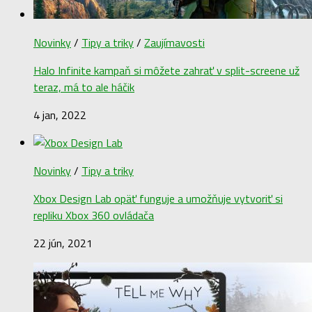
Novinky
/
Tipy a triky
/
Zaujímavosti
Halo Infinite kampaň si môžete zahrať v split-screene už
teraz, má to ale háčik
4 jan, 2022
Novinky
/
Tipy a triky
Xbox Design Lab opäť funguje a umožňuje vytvoriť si
repliku Xbox 360 ovládača
22 jún, 2021