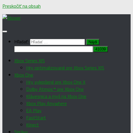
Preskočiť na obsah
Hľadať:
Xbox Series X|S
Hry optimalizované pre Xbox Series X|S
Xbox One
Hry vylepšené pre Xbox One X
Dolby Atmos™ pre Xbox One
Klávesnica a myš na Xbox One
Xbox Play Anywhere
EA Play
FastStart
Kinect
Správy