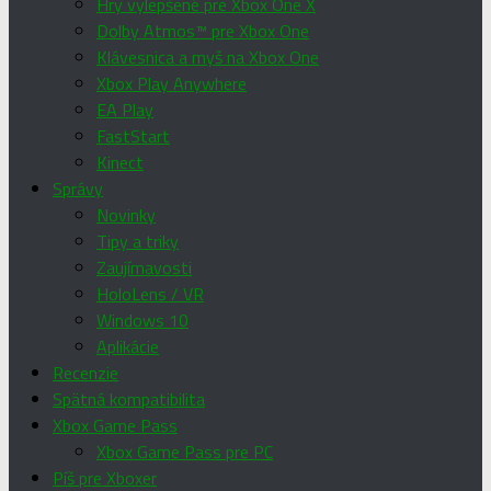
Hry vylepšené pre Xbox One X
Dolby Atmos™ pre Xbox One
Klávesnica a myš na Xbox One
Xbox Play Anywhere
EA Play
FastStart
Kinect
Správy
Novinky
Tipy a triky
Zaujímavosti
HoloLens / VR
Windows 10
Aplikácie
Recenzie
Spätná kompatibilita
Xbox Game Pass
Xbox Game Pass pre PC
Píš pre Xboxer