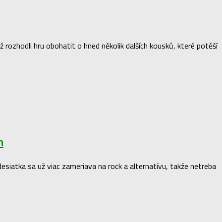
rozhodli hru obohatit o hned několik dalších kousků, které potěší
h
 desiatka sa už viac zameriava na rock a alternatívu, takže netreba