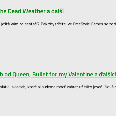
The Dead Weather a další
ještě vám to nestačí? Pak zbystřete, ve FreeStyle Games se totiž 
b od Queen, Bullet for my Valentine a ďalšíc
u desiatku skladieb, ktoré si budeme môcť zahrať už túto jeseň. Nová