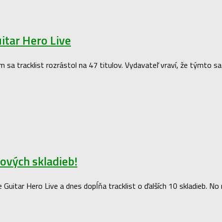
uitar Hero Live
čím sa tracklist rozrástol na 47 titulov. Vydavateľ vraví, že týmto 
nových skladieb!
e Guitar Hero Live a dnes dopĺňa tracklist o ďalších 10 skladieb. No