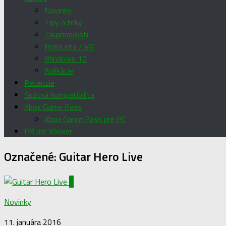
Novinky
Tipy a triky
Zaujímavosti
HoloLens / VR
Windows 10
Aplikácie
Recenzie
Spätná kompatibilita
Xbox Game Pass
Xbox Game Pass pre PC
Píš pre Xboxer
Označené:
Guitar Hero Live
0
Novinky
11. januára 2016