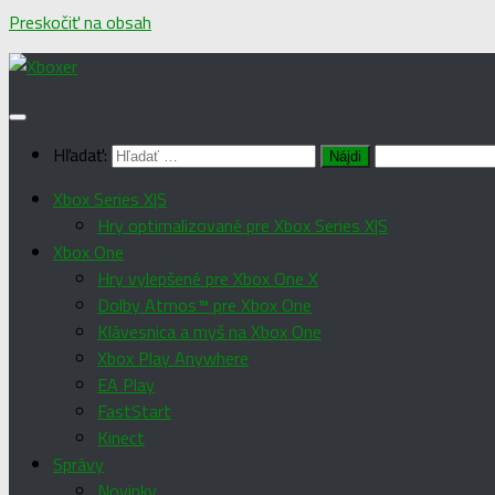
Preskočiť na obsah
Hľadať:
Xbox Series X|S
Hry optimalizované pre Xbox Series X|S
Xbox One
Hry vylepšené pre Xbox One X
Dolby Atmos™ pre Xbox One
Klávesnica a myš na Xbox One
Xbox Play Anywhere
EA Play
FastStart
Kinect
Správy
Novinky