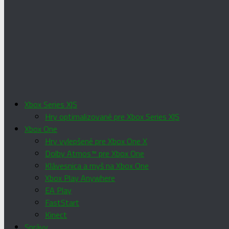
Xbox Series X|S
Hry optimalizované pre Xbox Series X|S
Xbox One
Hry vylepšené pre Xbox One X
Dolby Atmos™ pre Xbox One
Klávesnica a myš na Xbox One
Xbox Play Anywhere
EA Play
FastStart
Kinect
Správy