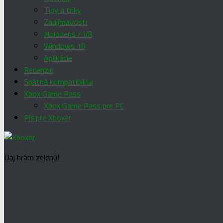
Tipy a triky
Zaujímavosti
HoloLens / VR
Windows 10
Aplikácie
Recenzie
Spätná kompatibilita
Xbox Game Pass
Xbox Game Pass pre PC
Píš pre Xboxer
Daj hrám zelenú!