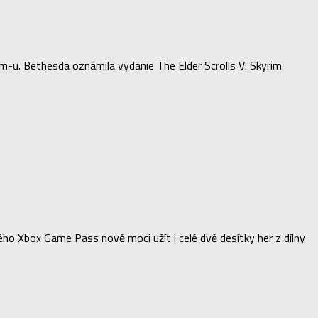
im-u. Bethesda oznámila vydanie The Elder Scrolls V: Skyrim
ho Xbox Game Pass nově moci užít i celé dvě desítky her z dílny