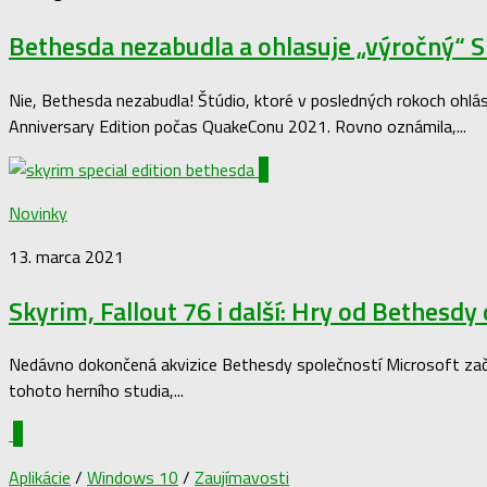
Bethesda nezabudla a ohlasuje „výročný“ 
Nie, Bethesda nezabudla! Štúdio, ktoré v posledných rokoch ohlási
Anniversary Edition počas QuakeConu 2021. Rovno oznámila,...
0
Novinky
13. marca 2021
Skyrim, Fallout 76 i další: Hry od Bethesd
Nedávno dokončená akvizice Bethesdy společností Microsoft začín
tohoto herního studia,...
0
Aplikácie
/
Windows 10
/
Zaujímavosti