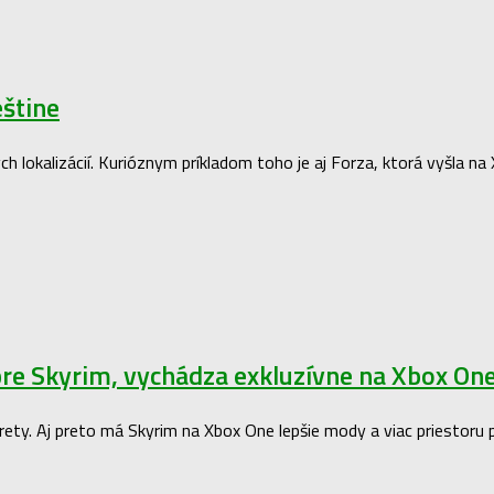
eštine
okalizácií. Kurióznym príkladom toho je aj Forza, ktorá vyšla na Xb
pre Skyrim, vychádza exkluzívne na Xbox On
strety. Aj preto má Skyrim na Xbox One lepšie mody a viac priestor