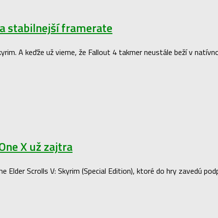
a stabilnejší framerate
kyrim. A keďže už vieme, že Fallout 4 takmer neustále beží v natí
One X už zajtra
he Elder Scrolls V: Skyrim (Special Edition), ktoré do hry zavedú po