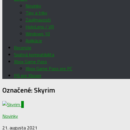
Novinky
Tipy a triky
Zaujímavosti
HoloLens / VR
Windows 10
Aplikácie
Recenzie
Spätná kompatibilita
Xbox Game Pass
Xbox Game Pass pre PC
Píš pre Xboxer
Označené:
Skyrim
0
Novinky
21. augusta 2021