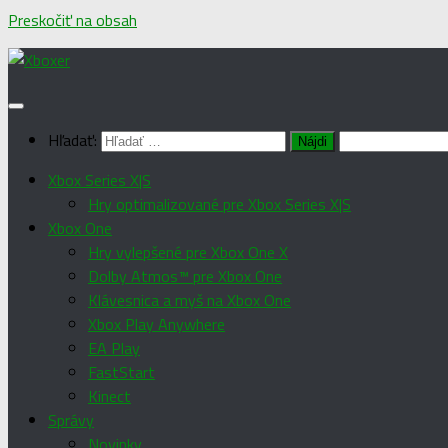
Preskočiť na obsah
Hľadať:
Xbox Series X|S
Hry optimalizované pre Xbox Series X|S
Xbox One
Hry vylepšené pre Xbox One X
Dolby Atmos™ pre Xbox One
Klávesnica a myš na Xbox One
Xbox Play Anywhere
EA Play
FastStart
Kinect
Správy
Novinky