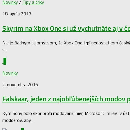
Novinky
/
Tipy a triky
18. apríla 2017
Skyrim na Xbox One si už vychutnáte aj v č
Nie je žiadnym tajomstvom, že Xbox One trpí nedostatkom českých l
v...
0
Novinky
2. novembra 2016
Falskaar, jeden z najobľúbenejších modov 
Kým Sony bolo skôr proti modovaniu hier, Microsoft im išiel v ú
modderov, aby...