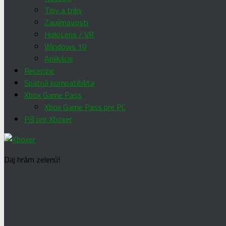
Tipy a triky
Zaujímavosti
HoloLens / VR
Windows 10
Aplikácie
Recenzie
Spätná kompatibilita
Xbox Game Pass
Xbox Game Pass pre PC
Píš pre Xboxer
Daj hrám zelenú!