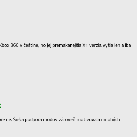
ox 360 v češtine, no jej premakanejšia X1 verzia vyšla len a iba
e
u pre ne. Širšia podpora modov zároveň motivovala mnohých