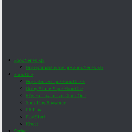
Xbox Series X|S
Hry optimalizované pre Xbox Series X|S
Xbox One
Hry vylepšené pre Xbox One X
Dolby Atmos™ pre Xbox One
Klávesnica a myš na Xbox One
Xbox Play Anywhere
EA Play
FastStart
Kinect
Správy