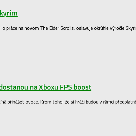
Skyrim
lo práce na novom The Elder Scrolls, oslavuje okrúhle výročie Skyr
y dostanou na Xboxu FPS boost
á přinášet ovoce. Krom toho, že si hráči budou v rámci předplatné