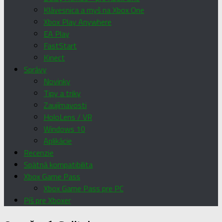
Klávesnica a myš na Xbox One
Xbox Play Anywhere
EA Play
FastStart
Kinect
Správy
Novinky
Tipy a triky
Zaujímavosti
HoloLens / VR
Windows 10
Aplikácie
Recenzie
Spätná kompatibilita
Xbox Game Pass
Xbox Game Pass pre PC
Píš pre Xboxer