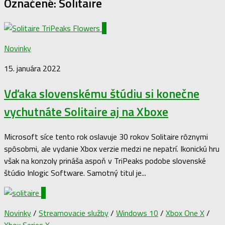
Označené:
Solitaire
0
Novinky
15. januára 2022
Vďaka slovenskému štúdiu si konečne
vychutnáte Solitaire aj na Xboxe
Microsoft síce tento rok oslavuje 30 rokov Solitaire rôznymi
spôsobmi, ale vydanie Xbox verzie medzi ne nepatrí. Ikonickú hru
však na konzoly prináša aspoň v TriPeaks podobe slovenské
štúdio Inlogic Software. Samotný titul je...
0
Novinky
/
Streamovacie služby
/
Windows 10
/
Xbox One X
/
Xbox Series X