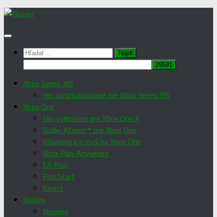
Preskočiť
na
obsah
Hľadať:
Xbox Series X|S
Hry optimalizované pre Xbox Series X|S
Xbox One
Hry vylepšené pre Xbox One X
Dolby Atmos™ pre Xbox One
Klávesnica a myš na Xbox One
Xbox Play Anywhere
EA Play
FastStart
Kinect
Správy
Novinky