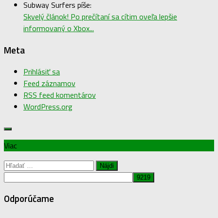
Subway Surfers píše:
Skvelý článok! Po prečítaní sa cítim oveľa lepšie
informovaný o Xbox...
Meta
Prihlásiť sa
Feed záznamov
RSS feed komentárov
WordPress.org
Viac
Hľadať:
Odporúčame