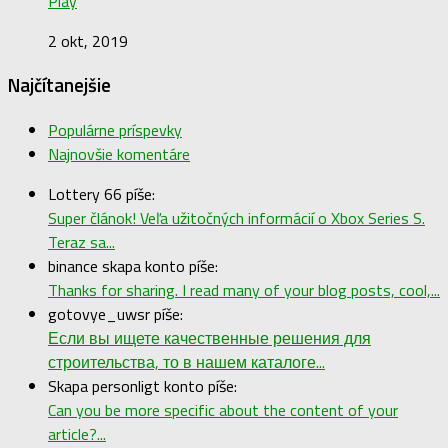
Play
2 okt, 2019
Najčítanejšie
Populárne príspevky
Najnovšie komentáre
Lottery 66 píše:
Super článok! Veľa užitočných informácií o Xbox Series S.
Teraz sa...
binance skapa konto píše:
Thanks for sharing. I read many of your blog posts, cool,...
gotovye_uwsr píše:
Если вы ищете качественные решения для
строительства, то в нашем каталоге...
Skapa personligt konto píše:
Can you be more specific about the content of your
article?...