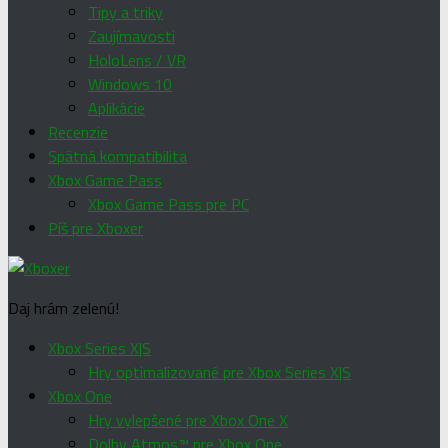
Tipy a triky
Zaujímavosti
HoloLens / VR
Windows 10
Aplikácie
Recenzie
Spätná kompatibilita
Xbox Game Pass
Xbox Game Pass pre PC
Píš pre Xboxer
Daj hrám zelenú!
Xbox Series X|S
Hry optimalizované pre Xbox Series X|S
Xbox One
Hry vylepšené pre Xbox One X
Dolby Atmos™ pre Xbox One