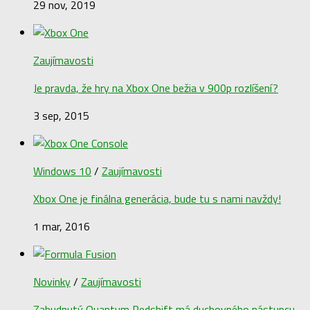
29 nov, 2019
Zaujímavosti
Je pravda, že hry na Xbox One bežia v 900p rozlíšení?
3 sep, 2015
Windows 10
/
Zaujímavosti
Xbox One je finálna generácia, bude tu s nami navždy!
1 mar, 2016
Novinky
/
Zaujímavosti
Zabudnutý Quantum Redshift má duchovného nástupcu,