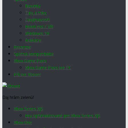
Novinky
Tipy a triky
Zaujímavosti
HoloLens / VR
Windows 10
Aplikácie
Recenzie
Spätná kompatibilita
Xbox Game Pass
Xbox Game Pass pre PC
Píš pre Xboxer
Daj hrám zelenú!
Xbox Series X|S
Hry optimalizované pre Xbox Series X|S
Xbox One