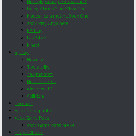
Hry vylepšené pre Xbox One X
Dolby Atmos™ pre Xbox One
Klávesnica a myš na Xbox One
Xbox Play Anywhere
EA Play
FastStart
Kinect
Správy
Novinky
Tipy a triky
Zaujímavosti
HoloLens / VR
Windows 10
Aplikácie
Recenzie
Spätná kompatibilita
Xbox Game Pass
Xbox Game Pass pre PC
Píš pre Xboxer