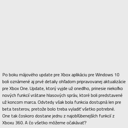
Po boku májového update pre Xbox aplikáciu pre Windows 10
boli oznámené aj prvé detaily ohľadom pripravovanej aktualizácie
pre Xbox One. Update, ktorý vyjde už onedlho, prinesie niekoľko
nových funkcií vrátane hlasových správ, ktoré boli predstavené
už koncom marca. Odvtedy však bola funkcia dostupná len pre
beta testerov, pretože bolo treba vyladiť všetko potrebné.
One tak čoskoro dostane jednu z najobľúbenejších funkcií z
Xboxu 360. A čo všetko môžeme očakávať?