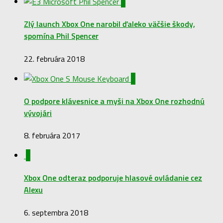
1
Zlý launch Xbox One narobil ďaleko väčšie škody,
spomína Phil Spencer
22. februára 2018
0
O podpore klávesnice a myši na Xbox One rozhodnú
vývojári
8. februára 2017
0
Xbox One odteraz podporuje hlasové ovládanie cez
Alexu
6. septembra 2018