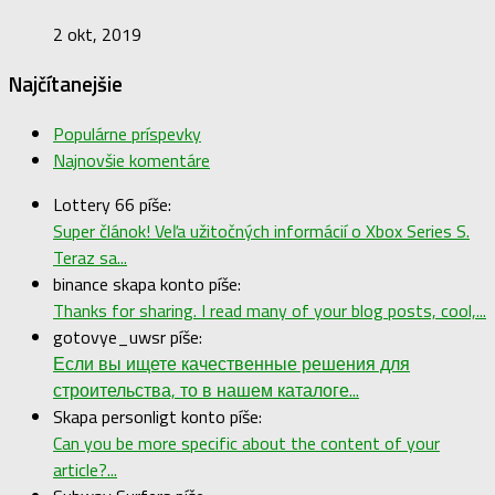
2 okt, 2019
Najčítanejšie
Populárne príspevky
Najnovšie komentáre
Lottery 66 píše:
Super článok! Veľa užitočných informácií o Xbox Series S.
Teraz sa...
binance skapa konto píše:
Thanks for sharing. I read many of your blog posts, cool,...
gotovye_uwsr píše:
Если вы ищете качественные решения для
строительства, то в нашем каталоге...
Skapa personligt konto píše:
Can you be more specific about the content of your
article?...