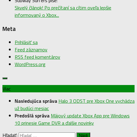
Subway Surfers píše:
Skvelý článok! Po prečítaní sa cítim oveľa lepšie
informovaný o Xbox...
Meta
Prihlásiť sa
Feed záznamov
RSS feed komentárov
WordPress.org
Viac
Nasledujúca správa
Halo 3 ODST pre Xbox One vychádza
už budúci mesiac
Predošlá správa
Májový update Xbox App pre Windows
10 prinesie Game DVR a ďalšie novinky
Hľadať: