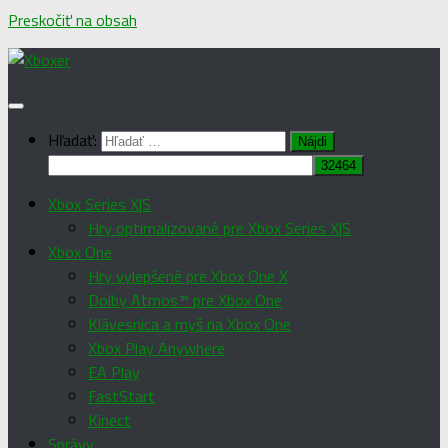
Preskočiť na obsah
Hľadať:
Xbox Series X|S
Hry optimalizované pre Xbox Series X|S
Xbox One
Hry vylepšené pre Xbox One X
Dolby Atmos™ pre Xbox One
Klávesnica a myš na Xbox One
Xbox Play Anywhere
EA Play
FastStart
Kinect
Správy