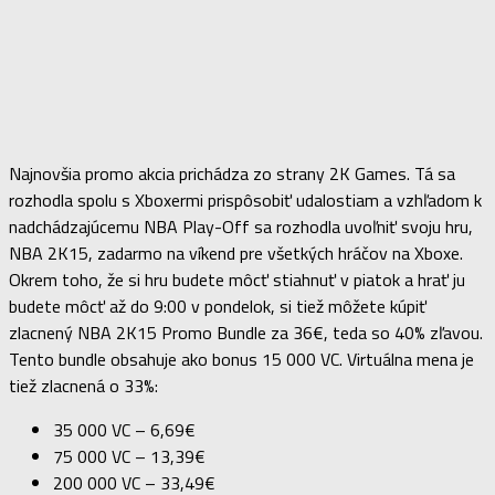
Najnovšia promo akcia prichádza zo strany 2K Games. Tá sa
rozhodla spolu s Xboxermi prispôsobiť udalostiam a vzhľadom k
nadchádzajúcemu NBA Play-Off sa rozhodla uvoľniť svoju hru,
NBA 2K15, zadarmo na víkend pre všetkých hráčov na Xboxe.
Okrem toho, že si hru budete môcť stiahnuť v piatok a hrať ju
budete môcť až do 9:00 v pondelok, si tiež môžete kúpiť
zlacnený NBA 2K15 Promo Bundle za 36€, teda so 40% zľavou.
Tento bundle obsahuje ako bonus 15 000 VC. Virtuálna mena je
tiež zlacnená o 33%:
35 000 VC – 6,69€
75 000 VC – 13,39€
200 000 VC – 33,49€