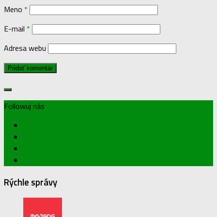
Meno
*
E-mail
*
Adresa webu
Followuj nás
Rýchle správy