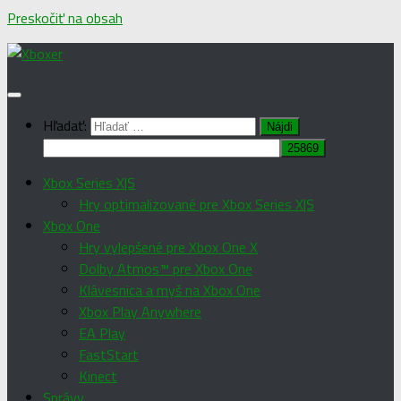
Preskočiť na obsah
Hľadať:
Xbox Series X|S
Hry optimalizované pre Xbox Series X|S
Xbox One
Hry vylepšené pre Xbox One X
Dolby Atmos™ pre Xbox One
Klávesnica a myš na Xbox One
Xbox Play Anywhere
EA Play
FastStart
Kinect
Správy