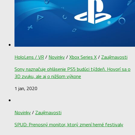
HoloLens / VR
/
Novinky
/
Xbox Series X
/
Zaujímavosti
Sony naznačuje ohlásenie PS5 budúci týždeň. Hovorí sa o
3D zvuku, ale aj o nižšom výkone
1 jan, 2020
Novinky
/
Zaujímavosti
SPUD: Prenosný monitor, ktorý zmení herné festivaly