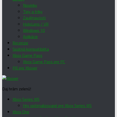
Novinky
Tipy a triky
Zaujímavosti
HoloLens / VR
Windows 10
Aplikácie
Recenzie
Spätná kompatibilita
Xbox Game Pass
Xbox Game Pass pre PC
Píš pre Xboxer
Daj hrám zelenú!
Xbox Series X|S
Hry optimalizované pre Xbox Series X|S
Xbox One