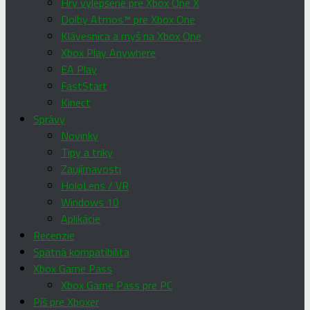
Hry vylepšené pre Xbox One X
Dolby Atmos™ pre Xbox One
Klávesnica a myš na Xbox One
Xbox Play Anywhere
EA Play
FastStart
Kinect
Správy
Novinky
Tipy a triky
Zaujímavosti
HoloLens / VR
Windows 10
Aplikácie
Recenzie
Spätná kompatibilita
Xbox Game Pass
Xbox Game Pass pre PC
Píš pre Xboxer