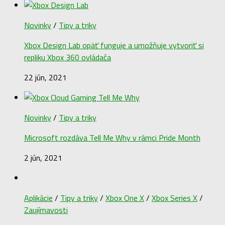
Novinky
/
Tipy a triky
Xbox Design Lab opäť funguje a umožňuje vytvoriť si
repliku Xbox 360 ovládača
22 jún, 2021
Novinky
/
Tipy a triky
Microsoft rozdáva Tell Me Why v rámci Pride Month
2 jún, 2021
Aplikácie
/
Tipy a triky
/
Xbox One X
/
Xbox Series X
/
Zaujímavosti