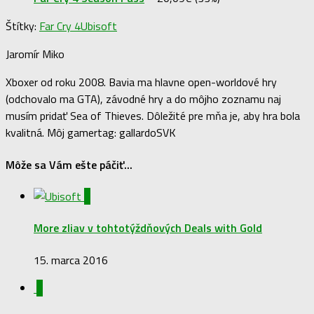
Štítky:
Far Cry 4
Ubisoft
Jaromír Miko
Xboxer od roku 2008. Bavia ma hlavne open-worldové hry
(odchovalo ma GTA), závodné hry a do môjho zoznamu naj
musím pridať Sea of Thieves. Dôležité pre mňa je, aby hra bola
kvalitná. Môj gamertag: gallardoSVK
Môže sa Vám ešte páčiť...
0
More zliav v tohtotýždňových Deals with Gold
15. marca 2016
0