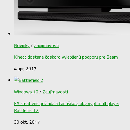
Novinky
/
Zaujímavosti
Kinect dostane čoskoro vylepšenú podporu pre Beam
4 apr, 2017
Windows 10
/
Zaujímavosti
EA kreatívne požiadala fanúšikov, aby vypli multiplayer
Battlefield 2
30 okt, 2017