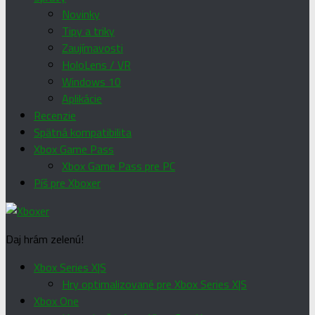
Novinky
Tipy a triky
Zaujímavosti
HoloLens / VR
Windows 10
Aplikácie
Recenzie
Spätná kompatibilita
Xbox Game Pass
Xbox Game Pass pre PC
Píš pre Xboxer
Daj hrám zelenú!
Xbox Series X|S
Hry optimalizované pre Xbox Series X|S
Xbox One