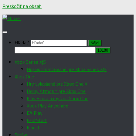
Preskočiť na obsah
Hľadať:
Xbox Series X|S
Hry optimalizované pre Xbox Series X|S
Xbox One
Hry vylepšené pre Xbox One X
Dolby Atmos™ pre Xbox One
Klávesnica a myš na Xbox One
Xbox Play Anywhere
EA Play
FastStart
Kinect
Správy