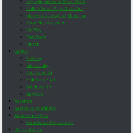
Hry vylepšené pre Xbox One X
Dolby Atmos™ pre Xbox One
Klávesnica a myš na Xbox One
Xbox Play Anywhere
EA Play
FastStart
Kinect
Správy
Novinky
Tipy a triky
Zaujímavosti
HoloLens / VR
Windows 10
Aplikácie
Recenzie
Spätná kompatibilita
Xbox Game Pass
Xbox Game Pass pre PC
Píš pre Xboxer