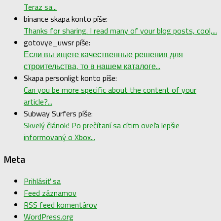
Teraz sa...
binance skapa konto píše:
Thanks for sharing. I read many of your blog posts, cool,...
gotovye_uwsr píše:
Если вы ищете качественные решения для
строительства, то в нашем каталоге...
Skapa personligt konto píše:
Can you be more specific about the content of your
article?...
Subway Surfers píše:
Skvelý článok! Po prečítaní sa cítim oveľa lepšie
informovaný o Xbox...
Meta
Prihlásiť sa
Feed záznamov
RSS feed komentárov
WordPress.org