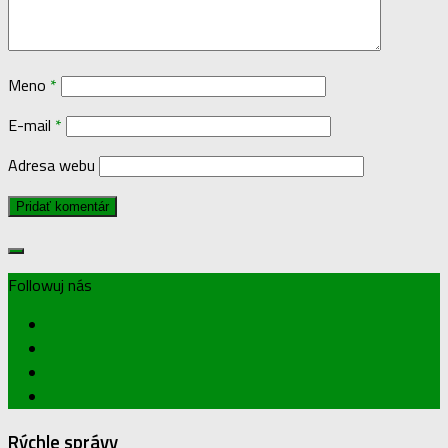
Meno
*
E-mail
*
Adresa webu
Followuj nás
Rýchle správy