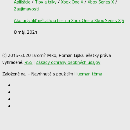
Aplikácie
/
Tipy a triky
/
Xbox One X
/
Xbox Series X
/
Zaujímavosti
Ako urýchliť inštaláciu hier na Xbox One a Xbox Series X|S
8 máj, 2021
(c) 2015-2020 Jaromír Miko, Roman Lipka. Všetky práva
vyhradené.
RSS
|
Zásady ochrany osobných údajov
Založené na
- Navrhnuté s použitím
Hueman téma