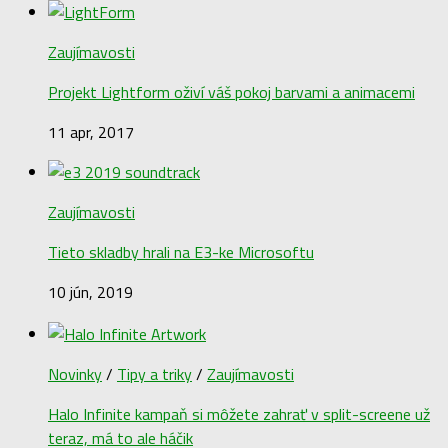
Zaujímavosti
Projekt Lightform oživí váš pokoj barvami a animacemi
11 apr, 2017
Zaujímavosti
Tieto skladby hrali na E3-ke Microsoftu
10 jún, 2019
Novinky
/
Tipy a triky
/
Zaujímavosti
Halo Infinite kampaň si môžete zahrať v split-screene už
teraz, má to ale háčik