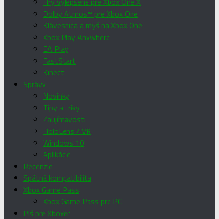
Hry vylepšené pre Xbox One X
Dolby Atmos™ pre Xbox One
Klávesnica a myš na Xbox One
Xbox Play Anywhere
EA Play
FastStart
Kinect
Správy
Novinky
Tipy a triky
Zaujímavosti
HoloLens / VR
Windows 10
Aplikácie
Recenzie
Spätná kompatibilita
Xbox Game Pass
Xbox Game Pass pre PC
Píš pre Xboxer