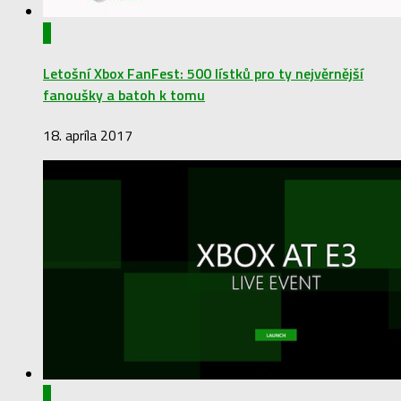
0
Letošní Xbox FanFest: 500 lístků pro ty nejvěrnější
fanoušky a batoh k tomu
18. apríla 2017
0