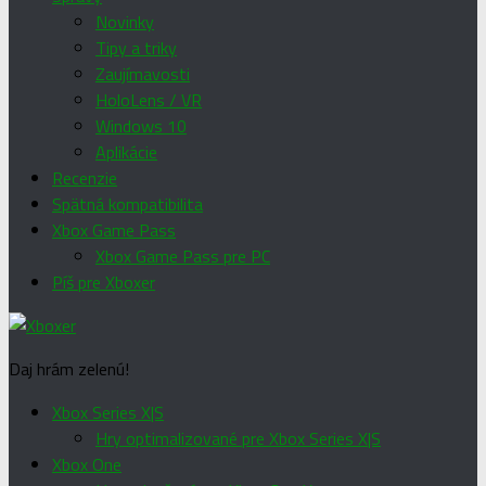
Novinky
Tipy a triky
Zaujímavosti
HoloLens / VR
Windows 10
Aplikácie
Recenzie
Spätná kompatibilita
Xbox Game Pass
Xbox Game Pass pre PC
Píš pre Xboxer
Daj hrám zelenú!
Xbox Series X|S
Hry optimalizované pre Xbox Series X|S
Xbox One