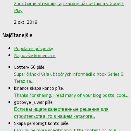
Xbox Game Streaming aplikácia je už dostupná v Google
Play
2 okt, 2019
Najčítanejšie
Populárne príspevky
Najnovšie komentáre
Lottery 66 píše:
Super článok! Veľa užitočných informácií o Xbox Series S.
Teraz sa...
binance skapa konto píše:
Thanks for sharing. I read many of your blog posts, cool,...
gotovye_uwsr píše:
Если вы ищете качественные решения для
строительства, то в нашем каталоге...
Skapa personligt konto píše:
Can you be more specific about the content of your