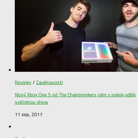
Novinky
/
Zaujímavosti
Nový Xbox One S od The Chainsmokers vám v pokoji udělá
světelnou show
11 sep, 2017