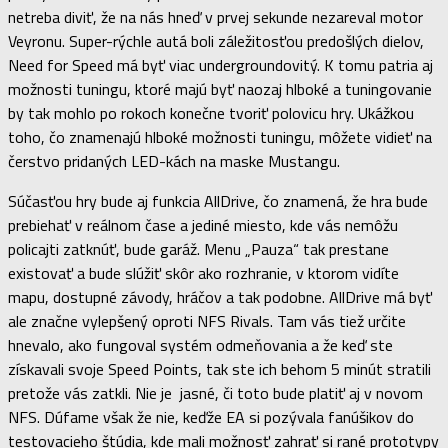
netreba diviť, že na nás hneď v prvej sekunde nezareval motor
Veyronu. Super-rýchle autá boli záležitosťou predošlých dielov,
Need for Speed má byť viac undergroundovitý. K tomu patria aj
možnosti tuningu, ktoré majú byť naozaj hlboké a tuningovanie
by tak mohlo po rokoch konečne tvoriť polovicu hry. Ukážkou
toho, čo znamenajú hlboké možnosti tuningu, môžete vidieť na
čerstvo pridaných LED-kách na maske Mustangu.
Súčasťou hry bude aj funkcia AllDrive, čo znamená, že hra bude
prebiehať v reálnom čase a jediné miesto, kde vás nemôžu
policajti zatknúť, bude garáž. Menu „Pauza“ tak prestane
existovať a bude slúžiť skôr ako rozhranie, v ktorom vidíte
mapu, dostupné závody, hráčov a tak podobne. AllDrive má byť
ale značne vylepšený oproti NFS Rivals. Tam vás tiež určite
hnevalo, ako fungoval systém odmeňovania a že keď ste
získavali svoje Speed Points, tak ste ich behom 5 minút stratili
pretože vás zatkli. Nie je jasné, či toto bude platiť aj v novom
NFS. Dúfame však že nie, keďže EA si pozývala fanúšikov do
testovacieho štúdia, kde mali možnosť zahrať si rané prototypy