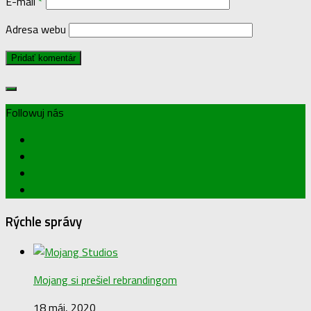
E-mail
*
Adresa webu
Followuj nás
Rýchle správy
Mojang si prešiel rebrandingom
18 máj, 2020