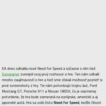
EA dnes odhalila nové Need for Speed a súčasne s ním tiež
Eurogamer
zverejnil svoj prvý rozhovor o hre. Ten nám odhalil
mnoho zaujímavostí o hre a tiež sme získali možnosť pozrieť si
prvé screenshoty z hry. Tie nám potvrdzujú trojicu áut, Ford
Mustang GT, Porsche 911 a Nissan 180SX, čo je viacmenej
potvrdenie, že hra bude zameraná na európske, americké a aj
japonské autá. Hra sa volá čisto
Need for Speed
, keďže Ghost