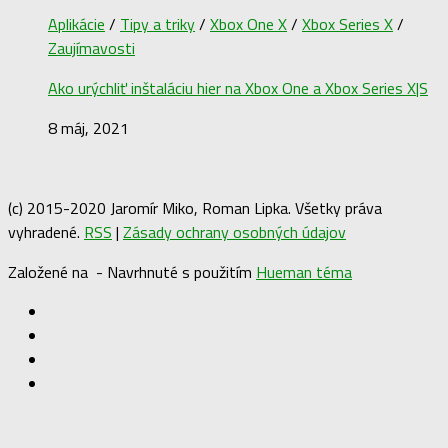
Aplikácie
/
Tipy a triky
/
Xbox One X
/
Xbox Series X
/
Zaujímavosti
Ako urýchliť inštaláciu hier na Xbox One a Xbox Series X|S
8 máj, 2021
(c) 2015-2020 Jaromír Miko, Roman Lipka. Všetky práva
vyhradené.
RSS
|
Zásady ochrany osobných údajov
Založené na
- Navrhnuté s použitím
Hueman téma