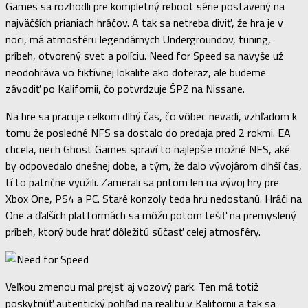
Games sa rozhodli pre kompletný reboot série postavený na
najväčších prianiach hráčov. A tak sa netreba diviť, že hra je v
noci, má atmosféru legendárnych Undergroundov, tuning,
príbeh, otvorený svet a políciu. Need for Speed sa navyše už
neodohráva vo fiktívnej lokalite ako doteraz, ale budeme
závodiť po Kalifornii, čo potvrdzuje ŠPZ na Nissane.
Na hre sa pracuje celkom dlhý čas, čo vôbec nevadí, vzhľadom k
tomu že posledné NFS sa dostalo do predaja pred 2 rokmi. EA
chcela, nech Ghost Games spraví to najlepšie možné NFS, aké
by odpovedalo dnešnej dobe, a tým, že dalo vývojárom dlhší čas,
tí to patrične využili. Zamerali sa pritom len na vývoj hry pre
Xbox One, PS4 a PC. Staré konzoly teda hru nedostanú. Hráči na
One a ďalších platformách sa môžu potom tešiť na premyslený
príbeh, ktorý bude hrať dôležitú súčasť celej atmosféry.
Veľkou zmenou mal prejsť aj vozový park. Ten má totiž
poskytnúť autentický pohľad na realitu v Kalifornii a tak sa