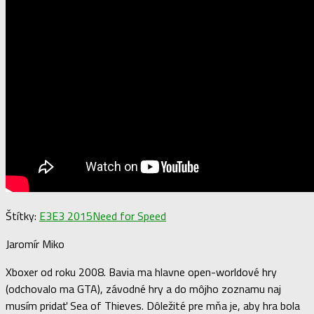
Štítky:
E3
E3 2015
Need for Speed
Jaromír Miko
Xboxer od roku 2008. Bavia ma hlavne open-worldové hry
(odchovalo ma GTA), závodné hry a do môjho zoznamu naj
musím pridať Sea of Thieves. Dôležité pre mňa je, aby hra bola