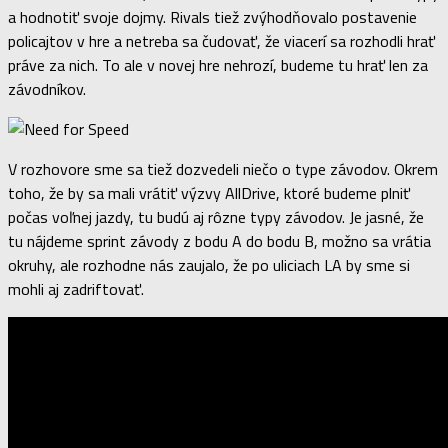
a hodnotiť svoje dojmy. Rivals tiež zvýhodňovalo postavenie
policajtov v hre a netreba sa čudovať, že viacerí sa rozhodli hrať
práve za nich. To ale v novej hre nehrozí, budeme tu hrať len za
závodníkov.
V rozhovore sme sa tiež dozvedeli niečo o type závodov. Okrem
toho, že by sa mali vrátiť výzvy AllDrive, ktoré budeme plniť
počas voľnej jazdy, tu budú aj rôzne typy závodov. Je jasné, že
tu nájdeme sprint závody z bodu A do bodu B, možno sa vrátia
okruhy, ale rozhodne nás zaujalo, že po uliciach LA by sme si
mohli aj zadriftovať.