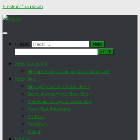
Preskočiť na obsah
Hľadať:
Xbox Series X|S
Hry optimalizované pre Xbox Series X|S
Xbox One
Hry vylepšené pre Xbox One X
Dolby Atmos™ pre Xbox One
Klávesnica a myš na Xbox One
Xbox Play Anywhere
EA Play
FastStart
Kinect
Správy