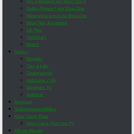
Hry vylepšené pre Xbox One X
Dolby Atmos™ pre Xbox One
Klávesnica a myš na Xbox One
Xbox Play Anywhere
EA Play
FastStart
Kinect
Správy
Novinky
Tipy a triky
Zaujímavosti
HoloLens / VR
Windows 10
Aplikácie
Recenzie
Spätná kompatibilita
Xbox Game Pass
Xbox Game Pass pre PC
Píš pre Xboxer