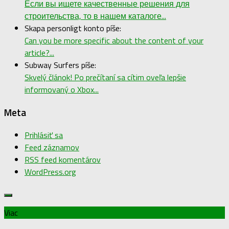
Если вы ищете качественные решения для
строительства, то в нашем каталоге...
Skapa personligt konto píše:
Can you be more specific about the content of your
article?...
Subway Surfers píše:
Skvelý článok! Po prečítaní sa cítim oveľa lepšie
informovaný o Xbox...
Meta
Prihlásiť sa
Feed záznamov
RSS feed komentárov
WordPress.org
Viac