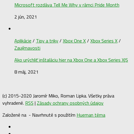
Microsoft rozdáva Tell Me Why v rámci Pride Month
2 jún, 2021
Aplikácie
/
Tipy a triky
/
Xbox One X
/
Xbox Series X
/
Zaujímavosti
Ako urýchliť inštaláciu hier na Xbox One a Xbox Series X|S
8 máj, 2021
(c) 2015-2020 Jaromír Miko, Roman Lipka. Všetky práva
vyhradené.
RSS
|
Zásady ochrany osobných údajov
Založené na
- Navrhnuté s použitím
Hueman téma