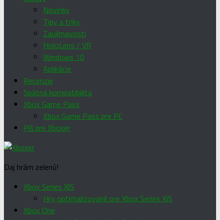
Novinky
Tipy a triky
Zaujímavosti
HoloLens / VR
Windows 10
Aplikácie
Recenzie
Spätná kompatibilita
Xbox Game Pass
Xbox Game Pass pre PC
Píš pre Xboxer
Daj hrám zelenú!
Xbox Series X|S
Hry optimalizované pre Xbox Series X|S
Xbox One