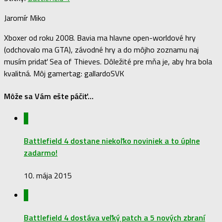
Jaromír Miko
Xboxer od roku 2008. Bavia ma hlavne open-worldové hry
(odchovalo ma GTA), závodné hry a do môjho zoznamu naj
musím pridať Sea of Thieves. Dôležité pre mňa je, aby hra bola
kvalitná. Môj gamertag: gallardoSVK
Môže sa Vám ešte páčiť...
0
Battlefield 4 dostane niekoľko noviniek a to úplne
zadarmo!
10. mája 2015
0
Battlefield 4 dostáva veľký patch a 5 nových zbraní