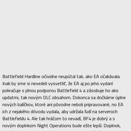
Battlefield Hardline očividne neupútal tak, ako EA očakávala.
Inak by sme si nevedeli vysvetliť, že EA aj po jeho vydaní
pokračuje s plnou podporou Battlefield 4 a zásobuje ho ako
updatmi, tak novým DLC obsahom. Dokonca sa dočkáme úplne
nových balíčkov, ktoré ani pôvodne neboli pripravované, no EA
ich z nejakého dôvodu vydala, aby udržala ľudí na serveroch
Battlefieldu 4. Ale tak hráčom to nevadí, BF4 je dobrý a s
novým doplnkom Night Operations bude ešte lepší. Doplnok,