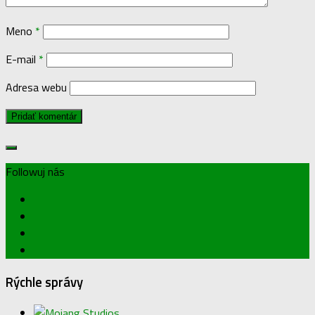
Meno
*
E-mail
*
Adresa webu
Followuj nás
Rýchle správy