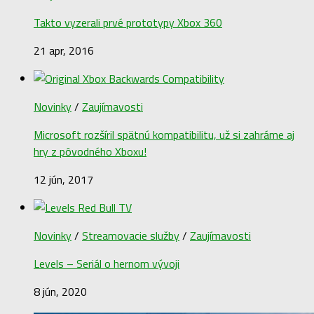
Takto vyzerali prvé prototypy Xbox 360
21 apr, 2016
Novinky
/
Zaujímavosti
Microsoft rozšíril spätnú kompatibilitu, už si zahráme aj
hry z pôvodného Xboxu!
12 jún, 2017
Novinky
/
Streamovacie služby
/
Zaujímavosti
Levels – Seriál o hernom vývoji
8 jún, 2020