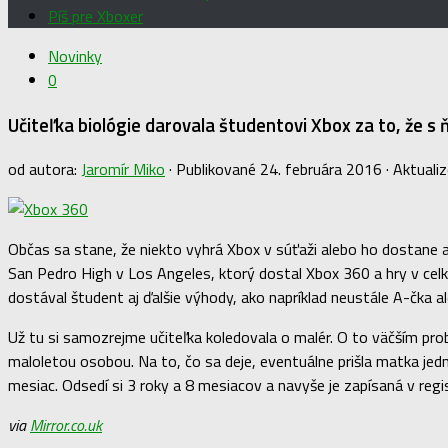
Píš pre Xboxer
Novinky
0
Učiteľka biológie darovala študentovi Xbox za to, že s
od autora:
Jaromír Miko
· Publikované
24. februára 2016
· Aktuali
Občas sa stane, že niekto vyhrá Xbox v súťaži alebo ho dostane a
San Pedro High v Los Angeles, ktorý dostal Xbox 360 a hry v cel
dostával študent aj ďalšie výhody, ako napríklad neustále A-čka al
Už tu si samozrejme učiteľka koledovala o malér. O to väčším prob
maloletou osobou. Na to, čo sa deje, eventuálne prišla matka jedné
mesiac. Odsedí si 3 roky a 8 mesiacov a navyše je zapísaná v regi
via
Mirror.co.uk