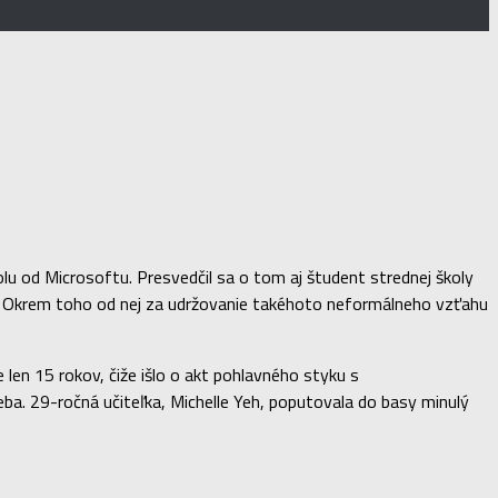
lu od Microsoftu. Presvedčil sa o tom aj študent strednej školy
al. Okrem toho od nej za udržovanie takéhoto neformálneho vzťahu
len 15 rokov, čiže išlo o akt pohlavného styku s
reba. 29-ročná učiteľka, Michelle Yeh, poputovala do basy minulý