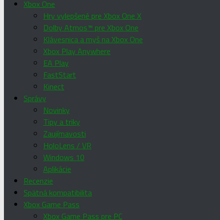
Xbox One
Hry vylepšené pre Xbox One X
Dolby Atmos™ pre Xbox One
Klávesnica a myš na Xbox One
Xbox Play Anywhere
EA Play
FastStart
Kinect
Správy
Novinky
Tipy a triky
Zaujímavosti
HoloLens / VR
Windows 10
Aplikácie
Recenzie
Spätná kompatibilita
Xbox Game Pass
Xbox Game Pass pre PC