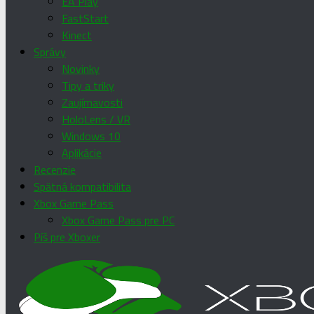
EA Play
FastStart
Kinect
Správy
Novinky
Tipy a triky
Zaujímavosti
HoloLens / VR
Windows 10
Aplikácie
Recenzie
Spätná kompatibilita
Xbox Game Pass
Xbox Game Pass pre PC
Píš pre Xboxer