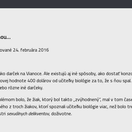
 ňou…
zované
24. februára 2016
ko darček na Vianoce. Ale existujú aj iné spôsoby, ako dostať konzo
kovej hodnote 400 dolárov od učiteľky biológie za to, že s ňou sp
ebo rôzne iné darčeky.
lémom bolo, že žiak, ktorý bol takto „zvýhodnený“, mal v tom čase 
ho z troch žiakov, ktorí spoznali učiteľku biológie viac, než bolo t
stri
sexuálnych delikventov
, doživotne.