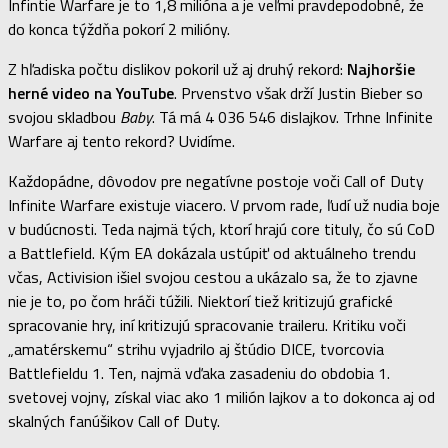
Infintie Warfare je to 1,8 milióna a je veľmi pravdepodobné, že
do konca týždňa pokorí 2 milióny.
Z hľadiska počtu dislikov pokoril už aj druhý rekord:
Najhoršie
herné video na YouTube
. Prvenstvo však drží Justin Bieber so
svojou skladbou
Baby
. Tá má 4 036 546 dislajkov. Trhne Infinite
Warfare aj tento rekord? Uvidíme.
Každopádne, dôvodov pre negatívne postoje voči Call of Duty
Infinite Warfare existuje viacero. V prvom rade, ľudí už nudia boje
v budúcnosti. Teda najmä tých, ktorí hrajú core tituly, čo sú CoD
a Battlefield. Kým EA dokázala ustúpiť od aktuálneho trendu
včas, Activision išiel svojou cestou a ukázalo sa, že to zjavne
nie je to, po čom hráči túžili. Niektorí tiež kritizujú grafické
spracovanie hry, iní kritizujú spracovanie traileru. Kritiku voči
„amatérskemu“ strihu vyjadrilo aj štúdio DICE, tvorcovia
Battlefieldu 1. Ten, najmä vďaka zasadeniu do obdobia 1.
svetovej vojny, získal viac ako 1 milión lajkov a to dokonca aj od
skalných fanúšikov Call of Duty.