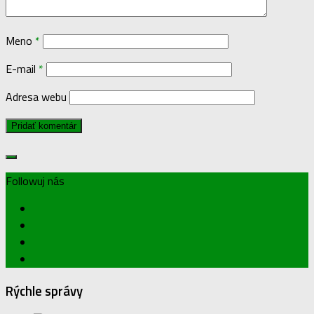
Meno
*
E-mail
*
Adresa webu
Followuj nás
Rýchle správy