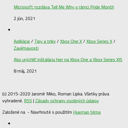
Microsoft rozdáva Tell Me Why v rámci Pride Month
2 jún, 2021
Aplikácie
/
Tipy a triky
/
Xbox One X
/
Xbox Series X
/
Zaujímavosti
Ako urýchliť inštaláciu hier na Xbox One a Xbox Series X|S
8 máj, 2021
(c) 2015-2020 Jaromír Miko, Roman Lipka. Všetky práva
vyhradené.
RSS
|
Zásady ochrany osobných údajov
Založené na
- Navrhnuté s použitím
Hueman téma