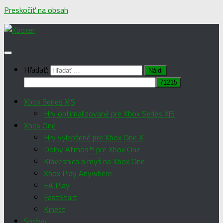
Preskočiť na obsah
Hľadať:
Xbox Series X|S
Hry optimalizované pre Xbox Series X|S
Xbox One
Hry vylepšené pre Xbox One X
Dolby Atmos™ pre Xbox One
Klávesnica a myš na Xbox One
Xbox Play Anywhere
EA Play
FastStart
Kinect
Správy