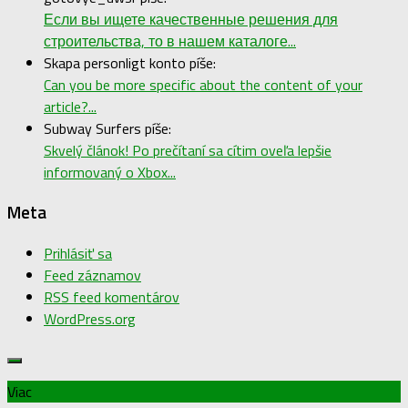
Если вы ищете качественные решения для
строительства, то в нашем каталоге...
Skapa personligt konto píše:
Can you be more specific about the content of your
article?...
Subway Surfers píše:
Skvelý článok! Po prečítaní sa cítim oveľa lepšie
informovaný o Xbox...
Meta
Prihlásiť sa
Feed záznamov
RSS feed komentárov
WordPress.org
Viac