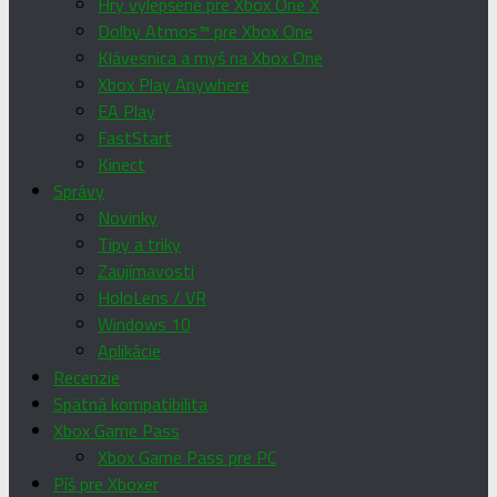
Hry vylepšené pre Xbox One X
Dolby Atmos™ pre Xbox One
Klávesnica a myš na Xbox One
Xbox Play Anywhere
EA Play
FastStart
Kinect
Správy
Novinky
Tipy a triky
Zaujímavosti
HoloLens / VR
Windows 10
Aplikácie
Recenzie
Spätná kompatibilita
Xbox Game Pass
Xbox Game Pass pre PC
Píš pre Xboxer