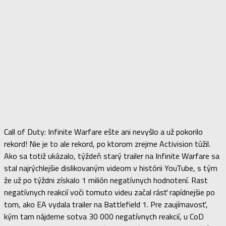
Call of Duty: Infinite Warfare ešte ani nevyšlo a už pokorilo
rekord! Nie je to ale rekord, po ktorom zrejme Activision túžil.
Ako sa totiž ukázalo, týždeň starý trailer na Infinite Warfare sa
stal najrýchlejšie dislikovaným videom v histórii YouTube, s tým
že už po týždni získalo 1 milión negatívnych hodnotení. Rast
negatívnych reakcií voči tomuto videu začal rásť rapídnejšie po
tom, ako EA vydala trailer na Battlefield 1. Pre zaujímavosť,
kým tam nájdeme sotva 30 000 negatívnych reakcií, u CoD