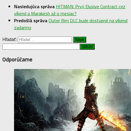
Nasledujúca správa
HITMAN: Prvý Elusive Contract cez
víkend a Marakesh až o mesiac?
Predošlá správa
Outer Rim DLC bude dostupné na víkend
zadarmo
Hľadať:
Odporúčame