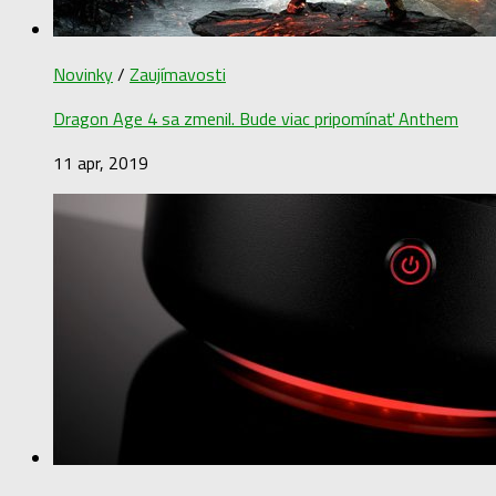
Novinky
/
Zaujímavosti
Dragon Age 4 sa zmenil. Bude viac pripomínať Anthem
11 apr, 2019