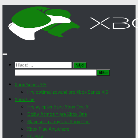
Preskočiť
na
obsah
Hľadať:
Xbox Series X|S
Hry optimalizované pre Xbox Series X|S
Xbox One
Hry vylepšené pre Xbox One X
Dolby Atmos™ pre Xbox One
Klávesnica a myš na Xbox One
Xbox Play Anywhere
EA Play