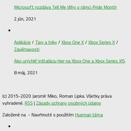
Microsoft rozdáva Tell Me Why v rámci Pride Month
2 jún, 2021
Aplikácie
/
Tipy a triky
/
Xbox One X
/
Xbox Series X
/
Zaujímavosti
Ako urýchliť inštaláciu hier na Xbox One a Xbox Series X|S
8 máj, 2021
(c) 2015-2020 Jaromír Miko, Roman Lipka. Všetky práva
vyhradené.
RSS
|
Zásady ochrany osobných údajov
Založené na
- Navrhnuté s použitím
Hueman téma