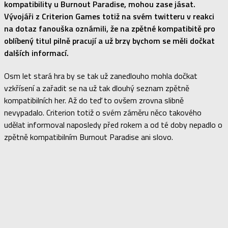
kompatibility u Burnout Paradise, mohou zase jásat.
Vývojáři z Criterion Games totiž na svém twitteru v reakci
na dotaz fanouška oznámili, že na zpětné kompatibitě pro
oblíbený titul pilně pracují a už brzy bychom se měli dočkat
dalších informací.
Osm let stará hra by se tak už zanedlouho mohla dočkat
vzkřísení a zařadit se na už tak dlouhý seznam zpětně
kompatibilních her. Až do teď to ovšem zrovna slibně
nevypadalo. Criterion totiž o svém záměru něco takového
udělat informoval naposledy před rokem a od té doby nepadlo o
zpětně kompatibilním Burnout Paradise ani slovo.