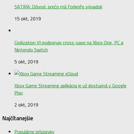
SATIRA: Dôvod, prečo má Forknife výpadok
15 okt, 2019
Civilization VI podporuje cross-save na Xbox One, PC a
Nintendo Switch
5 okt, 2019
Xbox Game Streaming aplikácia je už dostupná v Google
Play
2 okt, 2019
Najčítanejšie
Populárne príspevky