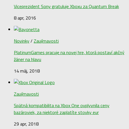
Viceprezident Sony gratuluje Xboxu za Quantum Break
8 apr, 2016
Novinky
/
Zaujímavosti
PlatinumGames pracuje na novej hre, ktorá postaví akčný
žáner na hlavu
14 máj, 2018
Zaujímavosti
Spätná kompatibilita na Xbox One ovplyvnila ceny
bazároviek, za niektoré zaplatíte stovky eur
29 apr, 2018