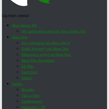
Daj hrám zelenú!
Xbox Series X|S
Hry optimalizované pre Xbox Series X|S
Xbox One
Hry vylepšené pre Xbox One X
Dolby Atmos™ pre Xbox One
Klávesnica a myš na Xbox One
Xbox Play Anywhere
EA Play
FastStart
Kinect
Správy
Novinky
Tipy a triky
Zaujímavosti
HoloLens / VR