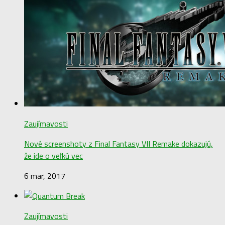
Zaujímavosti
Nové screenshoty z Final Fantasy VII Remake dokazujú,
že ide o veľkú vec
6 mar, 2017
Zaujímavosti