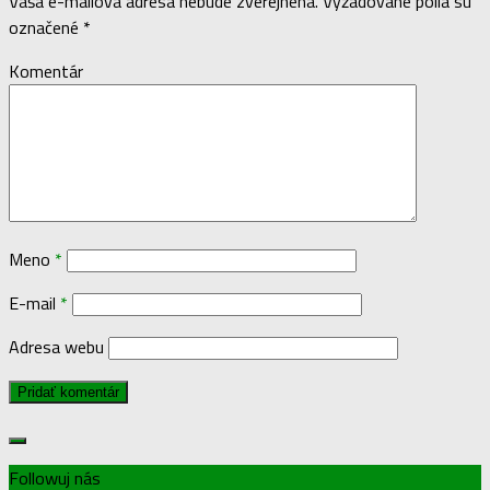
Vaša e-mailová adresa nebude zverejnená.
Vyžadované polia sú
označené
*
Komentár
Meno
*
E-mail
*
Adresa webu
Followuj nás