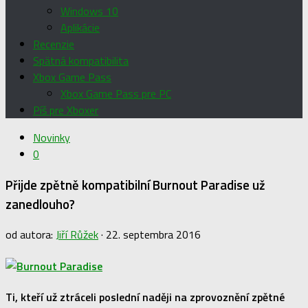
Windows 10
Aplikácie
Recenzie
Spätná kompatibilita
Xbox Game Pass
Xbox Game Pass pre PC
Píš pre Xboxer
Novinky
0
Přijde zpětně kompatibilní Burnout Paradise už
zanedlouho?
od autora:
Jiří Růžek
·
22. septembra 2016
Ti, kteří už ztráceli poslední naději na zprovoznění zpětné