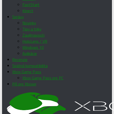
FastStart
Kinect
Správy
Novinky
Tipy a triky
Zaujímavosti
HoloLens / VR
Windows 10
Aplikácie
Recenzie
Spätná kompatibilita
Xbox Game Pass
Xbox Game Pass pre PC
Píš pre Xboxer