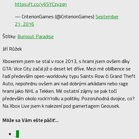
https://t.co/y6SYCzyzqn
— CriterionGames (@CriterionGames)
September
21, 2016
Štítky:
Burnout Paradise
Jiří Růžek
Xboxerem jsem se stal v roce 2013, s hrami jsem ovšem díky
GTA: Vice City začal již o deset let dříve. Mezi mé oblíbence se
řadí především open-worldovky typu Saints Row či Grand Theft
Auto, nepohrdnu ovšem ani nad dobrými arkádami nebo rage
hrami jako NHL a Tekken. Mé ostatní zájmy se pak točí
především okolo rock'n'rollu a politiky. Pozoruhodná dvojice, co?
Na Xbox Live jsem k nalezení pod gamertagem Geousek.
Môže sa Vám ešte páčiť...
0