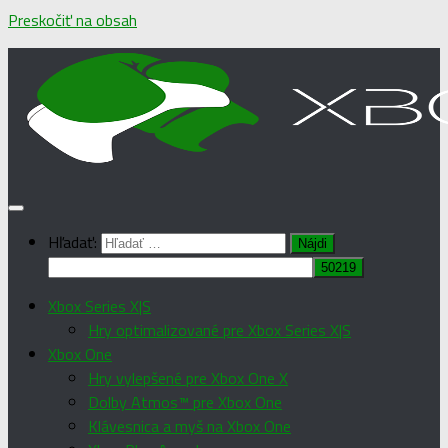
Preskočiť na obsah
Hľadať:
Xbox Series X|S
Hry optimalizované pre Xbox Series X|S
Xbox One
Hry vylepšené pre Xbox One X
Dolby Atmos™ pre Xbox One
Klávesnica a myš na Xbox One