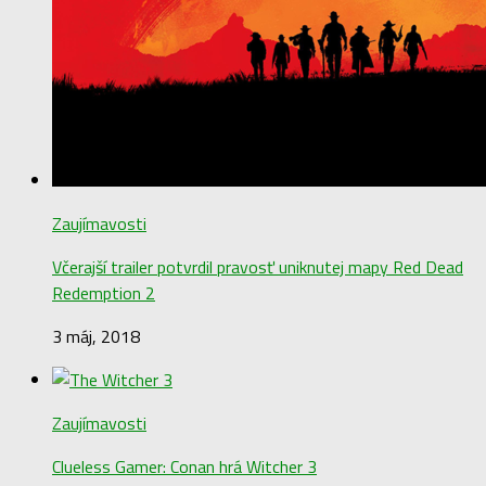
Zaujímavosti
Včerajší trailer potvrdil pravosť uniknutej mapy Red Dead
Redemption 2
3 máj, 2018
Zaujímavosti
Clueless Gamer: Conan hrá Witcher 3