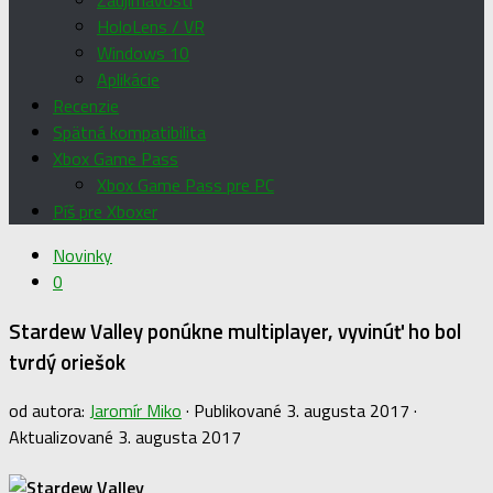
Zaujímavosti
HoloLens / VR
Windows 10
Aplikácie
Recenzie
Spätná kompatibilita
Xbox Game Pass
Xbox Game Pass pre PC
Píš pre Xboxer
Novinky
0
Stardew Valley ponúkne multiplayer, vyvinúť ho bol
tvrdý oriešok
od autora:
Jaromír Miko
· Publikované
3. augusta 2017
·
Aktualizované
3. augusta 2017