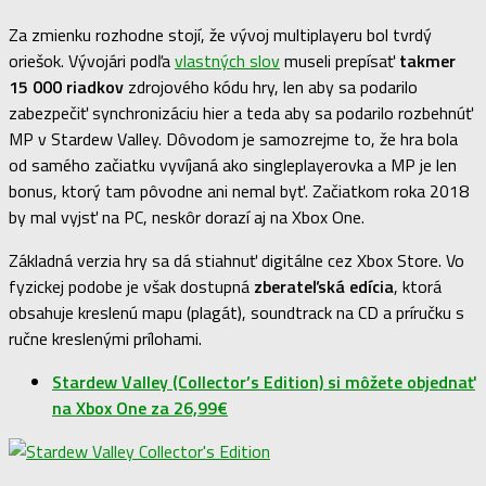
Za zmienku rozhodne stojí, že vývoj multiplayeru bol tvrdý
oriešok. Vývojári podľa
vlastných slov
museli prepísať
takmer
15 000 riadkov
zdrojového kódu hry, len aby sa podarilo
zabezpečiť synchronizáciu hier a teda aby sa podarilo rozbehnúť
MP v Stardew Valley. Dôvodom je samozrejme to, že hra bola
od samého začiatku vyvíjaná ako singleplayerovka a MP je len
bonus, ktorý tam pôvodne ani nemal byť. Začiatkom roka 2018
by mal vyjsť na PC, neskôr dorazí aj na Xbox One.
Základná verzia hry sa dá stiahnuť digitálne cez Xbox Store. Vo
fyzickej podobe je však dostupná
zberateľská edícia
, ktorá
obsahuje kreslenú mapu (plagát), soundtrack na CD a príručku s
ručne kreslenými prílohami.
Stardew Valley (Collector’s Edition) si môžete objednať
na Xbox One za 26,99€