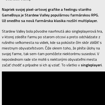
Napriek svojej pixel-artovej grafike a feelingu starého
GameBoya je
Stardew Valley
populárnou farmárskou RPG.
Už onedlho sa nová farmárska klasika rozšíri multiplayer.
Stardew Valley bola pôvodne navrhnutá ako singleplayerová hra,
v ktorej zdedíte farmu po starom otcovi a preto odchádzate z
rušného veľkomesta na vidiek, kde sa pokúsite čím skôr zblížiť s
miestnym obyvateľstvom. Čiže okrem toho, že plníte úlohy na
svojej farme, tak sem-tam pomôžete niektorému susedovi. V
neposlednom rade ste mohli s niektorými obyvateľmi mesta
začať chodiť a prípadne si ich aj vziať. To všetko v
singleplayeri
.