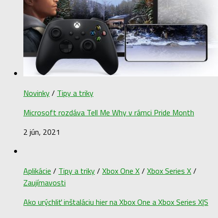
Novinky
/
Tipy a triky
Microsoft rozdáva Tell Me Why v rámci Pride Month
2 jún, 2021
Aplikácie
/
Tipy a triky
/
Xbox One X
/
Xbox Series X
/
Zaujímavosti
Ako urýchliť inštaláciu hier na Xbox One a Xbox Series X|S