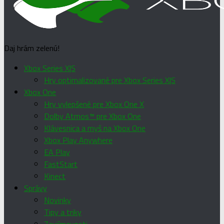
Daj hrám zelenú!
Xbox Series X|S
Hry optimalizované pre Xbox Series X|S
Xbox One
Hry vylepšené pre Xbox One X
Dolby Atmos™ pre Xbox One
Klávesnica a myš na Xbox One
Xbox Play Anywhere
EA Play
FastStart
Kinect
Správy
Novinky
Tipy a triky