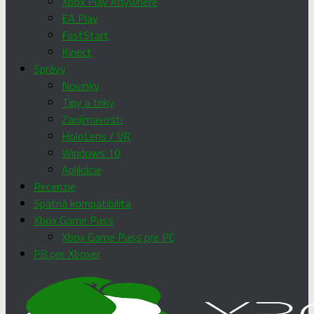
Xbox Play Anywhere
EA Play
FastStart
Kinect
Správy
Novinky
Tipy a triky
Zaujímavosti
HoloLens / VR
Windows 10
Aplikácie
Recenzie
Spätná kompatibilita
Xbox Game Pass
Xbox Game Pass pre PC
Píš pre Xboxer