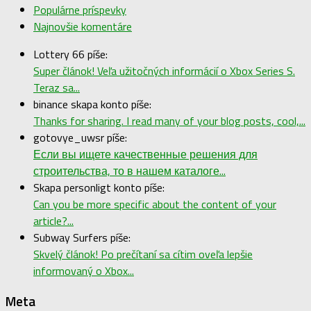
Populárne príspevky
Najnovšie komentáre
Lottery 66 píše:
Super článok! Veľa užitočných informácií o Xbox Series S.
Teraz sa...
binance skapa konto píše:
Thanks for sharing. I read many of your blog posts, cool,...
gotovye_uwsr píše:
Если вы ищете качественные решения для
строительства, то в нашем каталоге...
Skapa personligt konto píše:
Can you be more specific about the content of your
article?...
Subway Surfers píše:
Skvelý článok! Po prečítaní sa cítim oveľa lepšie
informovaný o Xbox...
Meta