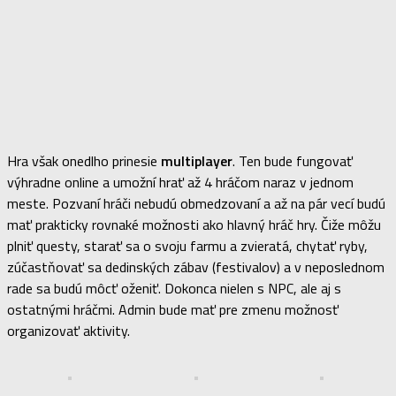
Hra však onedlho prinesie
multiplayer
. Ten bude fungovať
výhradne online a umožní hrať až 4 hráčom naraz v jednom
meste. Pozvaní hráči nebudú obmedzovaní a až na pár vecí budú
mať prakticky rovnaké možnosti ako hlavný hráč hry. Čiže môžu
plniť questy, starať sa o svoju farmu a zvieratá, chytať ryby,
zúčastňovať sa dedinských zábav (festivalov) a v neposlednom
rade sa budú môcť oženiť. Dokonca nielen s NPC, ale aj s
ostatnými hráčmi. Admin bude mať pre zmenu možnosť
organizovať aktivity.