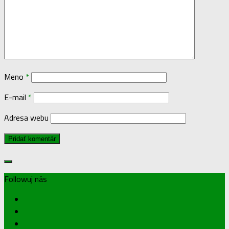
Meno
*
E-mail
*
Adresa webu
Followuj nás