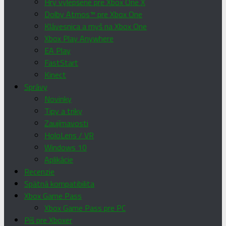
Hry vylepšené pre Xbox One X
Dolby Atmos™ pre Xbox One
Klávesnica a myš na Xbox One
Xbox Play Anywhere
EA Play
FastStart
Kinect
Správy
Novinky
Tipy a triky
Zaujímavosti
HoloLens / VR
Windows 10
Aplikácie
Recenzie
Spätná kompatibilita
Xbox Game Pass
Xbox Game Pass pre PC
Píš pre Xboxer