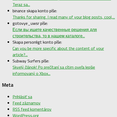
Teraz sa...
binance skapa konto píše:
Thanks for sharing. I read many of your blog posts, cool,...
gotovye_uwsr píše:
Если вы ищете качественные решения для
строительства, то в нашем каталоге...
Skapa personligt konto píše:
Can you be more specific about the content of your
article?...
Subway Surfers píše:
Skvelý článok! Po prečítaní sa cítim oveľa lepšie
informovaný o Xbox...
Meta
Prihlásiť sa
Feed záznamov
RSS feed komentárov
WordPress.org