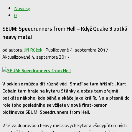
Novinky
0
SEUM: Speedrunners from Hell – Když Quake 3 potká
heavy metal
od autora:
Jiří Růžek
· Publikované
4. septembra 2017
·
Aktualizované
4. septembra 2017
V pekle se můžou dít různé věci. Smaží se tam hříšníci, Kurt
Cobain tam hraje na kytaru Stánky a občas tam zřejmě
potkáte někoho, kdo běhá a skáče jako králík. No a přesně do
role toho posledního se vžijete v nové first-person
plošinovce SEUM: Speedrunners from Hell.
V té za doprovodu heavy metalových kytar a všudypřítomných