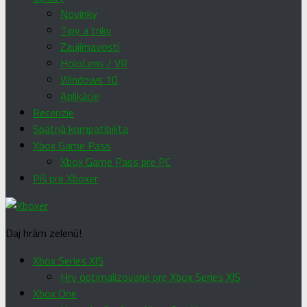
Novinky
Tipy a triky
Zaujímavosti
HoloLens / VR
Windows 10
Aplikácie
Recenzie
Spätná kompatibilita
Xbox Game Pass
Xbox Game Pass pre PC
Píš pre Xboxer
Daj hrám zelenú!
Xbox Series X|S
Hry optimalizované pre Xbox Series X|S
Xbox One