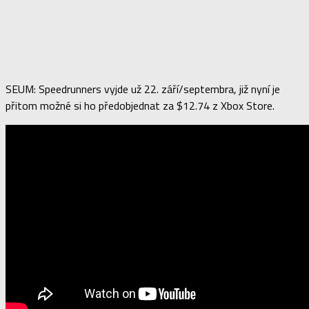
SEUM: Speedrunners vyjde už 22. září/septembra, již nyní je
přitom možné si ho předobjednat za $12.74 z Xbox Store.