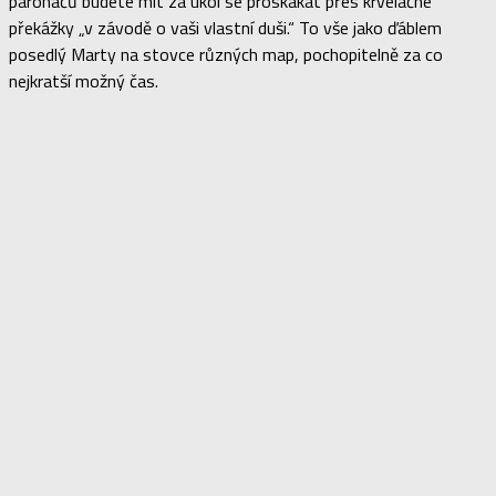
paroháčů budete mít za úkol se proskákat přes krvelačné
překážky „v závodě o vaši vlastní duši.“ To vše jako ďáblem
posedlý Marty na stovce různých map, pochopitelně za co
nejkratší možný čas.