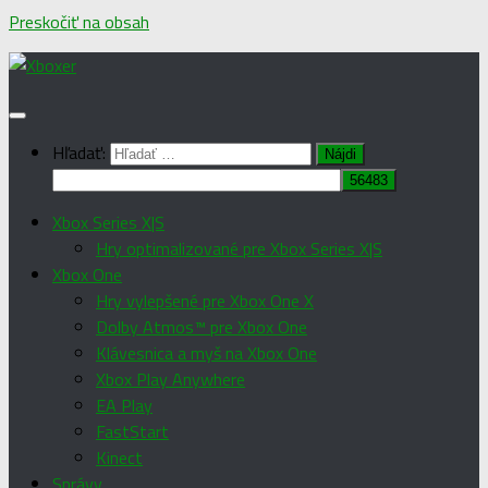
Preskočiť na obsah
Hľadať:
Xbox Series X|S
Hry optimalizované pre Xbox Series X|S
Xbox One
Hry vylepšené pre Xbox One X
Dolby Atmos™ pre Xbox One
Klávesnica a myš na Xbox One
Xbox Play Anywhere
EA Play
FastStart
Kinect
Správy