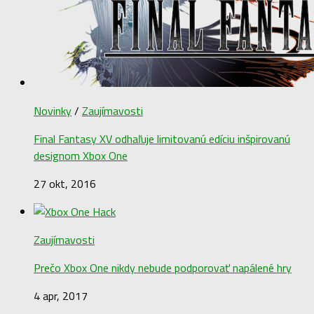
Novinky
/
Zaujímavosti
Final Fantasy XV odhaľuje limitovanú edíciu inšpirovanú
designom Xbox One
27 okt, 2016
Zaujímavosti
Prečo Xbox One nikdy nebude podporovať napálené hry
4 apr, 2017