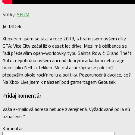
Štítky:
SEUM
Jiří Růžek
Xboxerem jsem se stal v roce 2013, s hrami jsem ovšem díky
GTA: Vice City začal již o deset let dříve. Mezi mé oblíbence se
řadí především open-worldovky typu Saints Row či Grand Theft
Auto, nepohrdnu ovšem ani nad dobrými arkádami nebo rage
hrami jako NHL a Tekken. Mé ostatní zájmy se pak točí
především okolo rock'n'rollu a politiky. Pozoruhodná dvojice, co?
Na Xbox Live jsem k nalezení pod gamertagem Geousek.
Pridaj komentár
Vaša e-mailová adresa nebude zverejnená.
Vyžadované polia sú
označené
*
Komentár