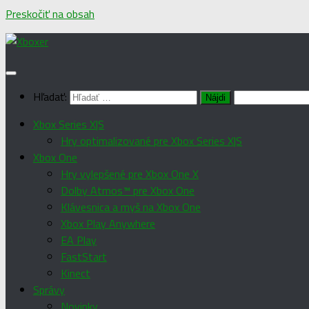
Preskočiť na obsah
Hľadať:
Xbox Series X|S
Hry optimalizované pre Xbox Series X|S
Xbox One
Hry vylepšené pre Xbox One X
Dolby Atmos™ pre Xbox One
Klávesnica a myš na Xbox One
Xbox Play Anywhere
EA Play
FastStart
Kinect
Správy
Novinky