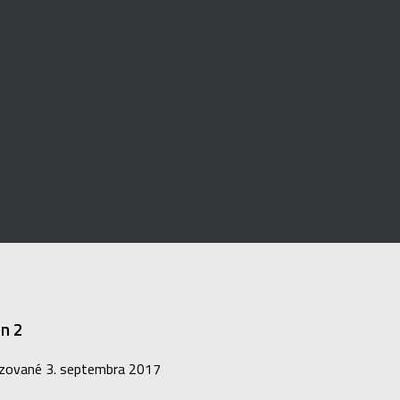
on 2
izované
3. septembra 2017