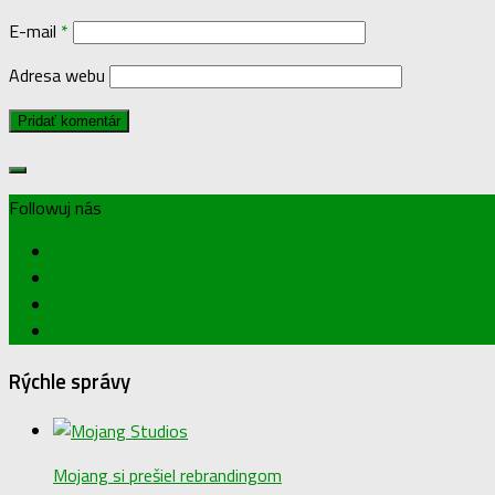
E-mail
*
Adresa webu
Followuj nás
Rýchle správy
Mojang si prešiel rebrandingom