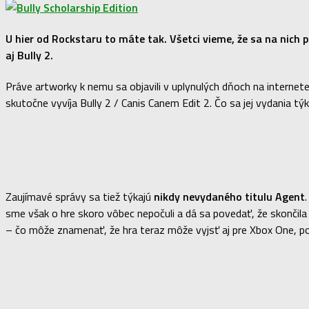
U hier od Rockstaru to máte tak. Všetci vieme, že sa na nich p
aj
Bully 2
.
Práve artworky k nemu sa objavili v uplynulých dňoch na internete
skutočne vyvíja Bully 2 / Canis Canem Edit 2. Čo sa jej vydania 
Zaujímavé správy sa tiež týkajú
nikdy nevydaného titulu Agent
sme však o hre skoro vôbec nepočuli a dá sa povedať, že skončila
– čo môže znamenať, že hra teraz môže vyjsť aj pre Xbox One, pok