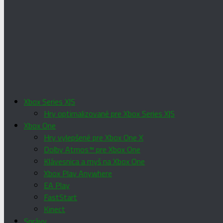
Xbox Series X|S
Hry optimalizované pre Xbox Series X|S
Xbox One
Hry vylepšené pre Xbox One X
Dolby Atmos™ pre Xbox One
Klávesnica a myš na Xbox One
Xbox Play Anywhere
EA Play
FastStart
Kinect
Správy