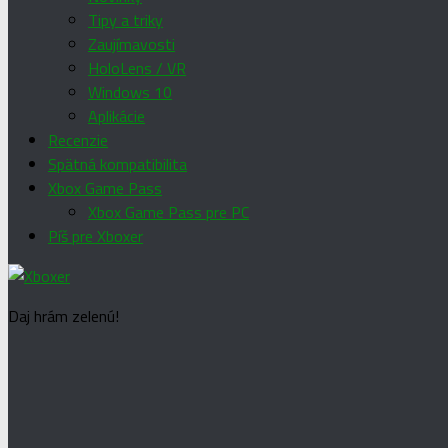
Tipy a triky
Zaujímavosti
HoloLens / VR
Windows 10
Aplikácie
Recenzie
Spätná kompatibilita
Xbox Game Pass
Xbox Game Pass pre PC
Píš pre Xboxer
Daj hrám zelenú!