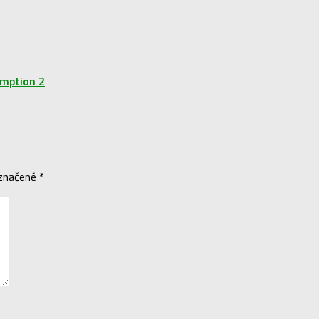
emption 2
označené
*