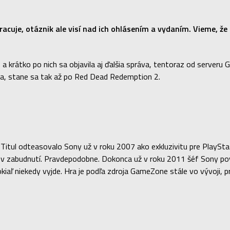
racuje, otáznik ale visí nad ich ohlásením a vydaním. Vieme, že
 a krátko po nich sa objavila aj ďalšia správa, tentoraz od serveru
týka, stane sa tak až po Red Dead Redemption 2.
. Titul odteasovalo Sony už v roku 2007 ako exkluzivitu pre PlaySta
 v zabudnutí. Pravdepodobne. Dokonca už v roku 2011 šéf Sony poveda
iaľ niekedy vyjde. Hra je podľa zdroja GameZone stále vo vývoji, p