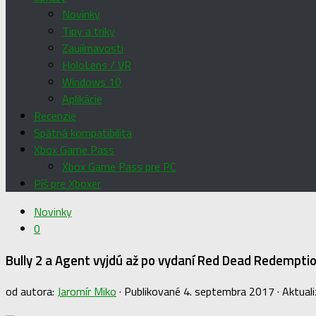
Novinky
Tipy a triky
Zaujímavosti
HoloLens / VR
Windows 10
Aplikácie
Recenzie
Spätná kompatibilita
Xbox Game Pass
Xbox Game Pass pre PC
Píš pre Xboxer
Novinky
0
Bully 2 a Agent vyjdú až po vydaní Red Dead Redempti
od autora:
Jaromír Miko
· Publikované
4. septembra 2017
· Aktual