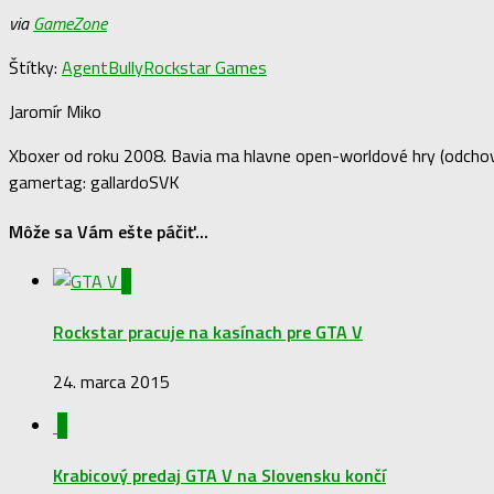
via
GameZone
Štítky:
Agent
Bully
Rockstar Games
Jaromír Miko
Xboxer od roku 2008. Bavia ma hlavne open-worldové hry (odchova
gamertag: gallardoSVK
Môže sa Vám ešte páčiť...
0
Rockstar pracuje na kasínach pre GTA V
24. marca 2015
0
Krabicový predaj GTA V na Slovensku končí