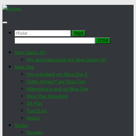
Preskočiť
na
obsah
Hľadať:
Xbox Series X|S
Hry optimalizované pre Xbox Series X|S
Xbox One
Hry vylepšené pre Xbox One X
Dolby Atmos™ pre Xbox One
Klávesnica a myš na Xbox One
Xbox Play Anywhere
EA Play
FastStart
Kinect
Správy
Novinky