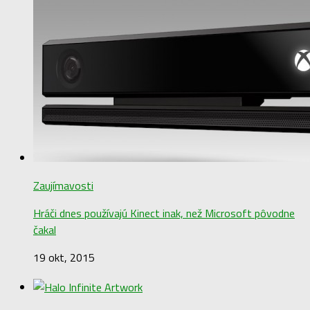
Zaujímavosti
Hráči dnes používajú Kinect inak, než Microsoft pôvodne
čakal
19 okt, 2015