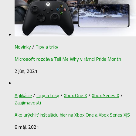
Novinky
/
Tipy a triky
Microsoft rozdáva Tell Me Why v rámci Pride Month
2 jún, 2021
Aplikácie
/
Tipy a triky
/
Xbox One X
/
Xbox Series X
/
Zaujímavosti
Ako urýchliť inštaláciu hier na Xbox One a Xbox Series X|S
8 máj, 2021