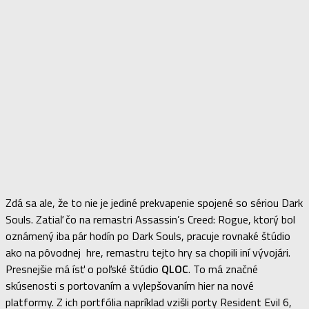
Zdá sa ale, že to nie je jediné prekvapenie spojené so sériou Dark
Souls. Zatiaľ čo na remastri Assassin’s Creed: Rogue, ktorý bol
oznámený iba pár hodín po Dark Souls, pracuje rovnaké štúdio
ako na pôvodnej hre, remastru tejto hry sa chopili iní vývojári.
Presnejšie má ísť o poľské štúdio
QLOC
. To má značné
skúsenosti s portovaním a vylepšovaním hier na nové
platformy. Z ich portfólia napríklad vzišli porty Resident Evil 6,