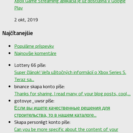
Xbox Game Streaming aplikácia je už dostupná v Google
Play
2 okt, 2019
Najčítanejšie
Populárne príspevky
Najnovšie komentáre
Lottery 66 píše:
Super článok! Veľa užitočných informácií o Xbox Series S.
Teraz sa...
binance skapa konto píše:
Thanks for sharing. I read many of your blog posts, cool,...
gotovye_uwsr píše:
Если вы ищете качественные решения для
строительства, то в нашем каталоге...
Skapa personligt konto píše:
Can you be more specific about the content of your