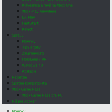
Klávesnica a myš na Xbox One
Xbox Play Anywhere
EA Play
FastStart
Kinect
Správy
Novinky
Tipy a triky
Zaujímavosti
HoloLens / VR
Windows 10
Aplikácie
Recenzie
Spätná kompatibilita
Xbox Game Pass
Xbox Game Pass pre PC
Píš pre Xboxer
Novinky