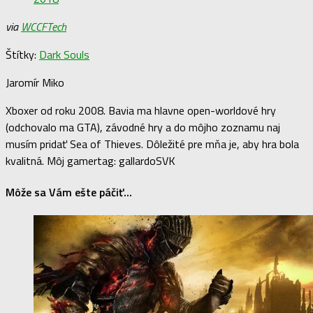
via
WCCFTech
Štítky:
Dark Souls
Jaromír Miko
Xboxer od roku 2008. Bavia ma hlavne open-worldové hry
(odchovalo ma GTA), závodné hry a do môjho zoznamu naj
musím pridať Sea of Thieves. Dôležité pre mňa je, aby hra bola
kvalitná. Môj gamertag: gallardoSVK
Môže sa Vám ešte páčiť...