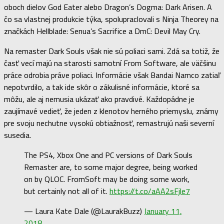
oboch dielov God Eater alebo Dragon’s Dogma: Dark Arisen. A
čo sa vlastnej produkcie týka, spolupraclovali s Ninja Theorey na
značkách Hellblade: Senua’s Sacrifice a DmC: Devil May Cry.
Na remaster Dark Souls však nie sú poliaci sami. Zdá sa totiž, že
časť vecí majú na starosti samotní From Software, ale väčšinu
práce odrobia práve poliaci. Informácie však Bandai Namco zatiaľ
nepotvrdilo, a tak ide skôr o zákulisné informácie, ktoré sa
môžu, ale aj nemusia ukázať ako pravdivé. Každopádne je
zaujímavé vedieť, že jeden z klenotov herného priemyslu, známy
pre svoju nechutne vysokú obtiažnosť, remastrujú naši severní
susedia.
The PS4, Xbox One and PC versions of Dark Souls
Remaster are, to some major degree, being worked
on by QLOC. FromSoft may be doing some work,
but certainly not all of it.
https://t.co/aAA2sFjle7
— Laura Kate Dale (@LaurakBuzz)
January 11,
2018