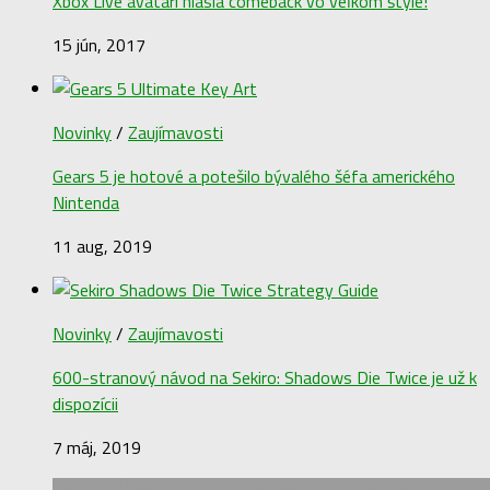
Xbox Live avatari hlásia comeback vo veľkom štýle!
15 jún, 2017
Novinky
/
Zaujímavosti
Gears 5 je hotové a potešilo bývalého šéfa amerického
Nintenda
11 aug, 2019
Novinky
/
Zaujímavosti
600-stranový návod na Sekiro: Shadows Die Twice je už k
dispozícii
7 máj, 2019