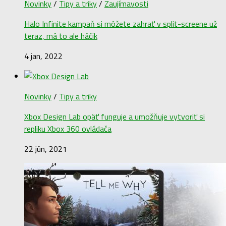
Novinky
/
Tipy a triky
/
Zaujímavosti
Halo Infinite kampaň si môžete zahrať v split-screene už
teraz, má to ale háčik
4 jan, 2022
Novinky
/
Tipy a triky
Xbox Design Lab opäť funguje a umožňuje vytvoriť si
repliku Xbox 360 ovládača
22 jún, 2021