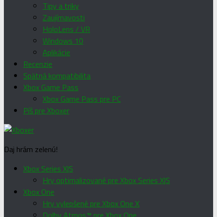
Tipy a triky
Zaujímavosti
HoloLens / VR
Windows 10
Aplikácie
Recenzie
Spätná kompatibilita
Xbox Game Pass
Xbox Game Pass pre PC
Píš pre Xboxer
Daj hrám zelenú!
Xbox Series X|S
Hry optimalizované pre Xbox Series X|S
Xbox One
Hry vylepšené pre Xbox One X
Dolby Atmos™ pre Xbox One