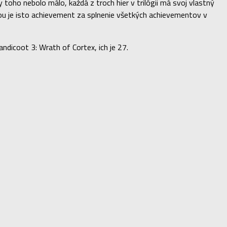
toho nebolo málo, každá z troch hier v trilógii má svoj vlastný
enou je isto achievement za splnenie všetkých achievementov v
dicoot 3: Wrath of Cortex, ich je 27.