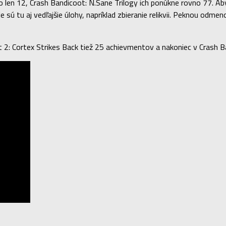
len 12, Crash Bandicoot: N.Sane Trilogy ich ponúkne rovno 77. Aby 
sú tu aj vedľajšie úlohy, napríklad zbieranie relikvii. Peknou odm
: Cortex Strikes Back tiež 25 achievmentov a nakoniec v Crash Ban