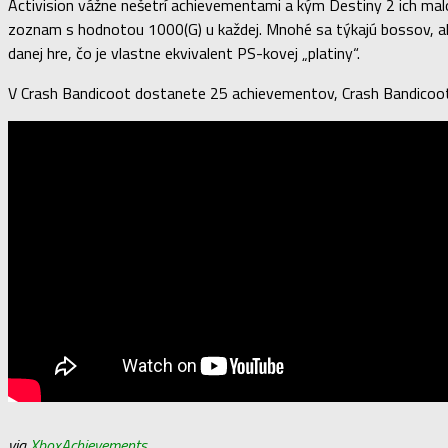
Activision vážne nešetrí achievementami a kým Destiny 2 ich malo 
zoznam s hodnotou 1000(G) u každej. Mnohé sa týkajú bossov, ale 
danej hre, čo je vlastne ekvivalent PS-kovej „platiny“.
V Crash Bandicoot dostanete 25 achievementov, Crash Bandicoot 2
v
ia
XboxAchievements