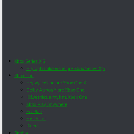
Xbox Series X|S
Hry optimalizované pre Xbox Series X|S
Xbox One
Hry vylepšené pre Xbox One X
Dolby Atmos™ pre Xbox One
Klávesnica a myš na Xbox One
Xbox Play Anywhere
EA Play
FastStart
Kinect
Správy