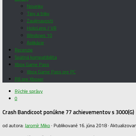
Novinky
Tipy a triky
Zaujímavosti
HoloLens / VR
Windows 10
Aplikácie
Recenzie
Spätná kompatibilita
Xbox Game Pass
Xbox Game Pass pre PC
Píš pre Xboxer
Rýchle správy
0
Crash Bandicoot ponúkne 77 achievementov s 3000(G)
od autora:
Jaromír Miko
· Publikované
16. júna 2018
· Aktualizova