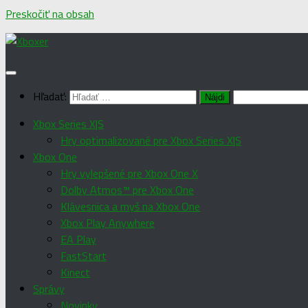
Preskočiť na obsah
Hľadať:
Xbox Series X|S
Hry optimalizované pre Xbox Series X|S
Xbox One
Hry vylepšené pre Xbox One X
Dolby Atmos™ pre Xbox One
Klávesnica a myš na Xbox One
Xbox Play Anywhere
EA Play
FastStart
Kinect
Správy
Novinky