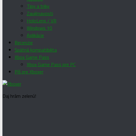
Tipy a triky
Zaujímavosti
HoloLens / VR
Windows 10
Aplikácie
Recenzie
Spätná kompatibilita
Xbox Game Pass
Xbox Game Pass pre PC
Píš pre Xboxer
Daj hrám zelenú!