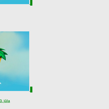
2
4
. júla