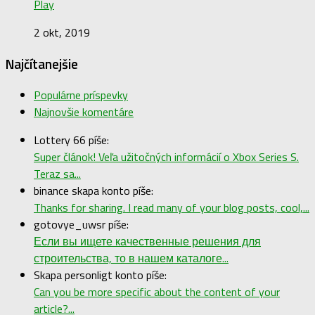
Play
2 okt, 2019
Najčítanejšie
Populárne príspevky
Najnovšie komentáre
Lottery 66 píše:
Super článok! Veľa užitočných informácií o Xbox Series S.
Teraz sa...
binance skapa konto píše:
Thanks for sharing. I read many of your blog posts, cool,...
gotovye_uwsr píše:
Если вы ищете качественные решения для
строительства, то в нашем каталоге...
Skapa personligt konto píše:
Can you be more specific about the content of your
article?...