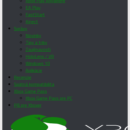
Xbox Play Anywhere
EA Play
FastStart
Kinect
Správy
Novinky
Tipy a triky
Zaujímavosti
HoloLens / VR
Windows 10
Aplikácie
Recenzie
Spätná kompatibilita
Xbox Game Pass
Xbox Game Pass pre PC
Píš pre Xboxer