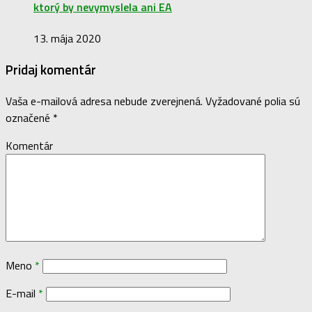
ktorý by nevymyslela ani EA
13. mája 2020
Pridaj komentár
Vaša e-mailová adresa nebude zverejnená.
Vyžadované polia sú
označené
*
Komentár
Meno
*
E-mail
*