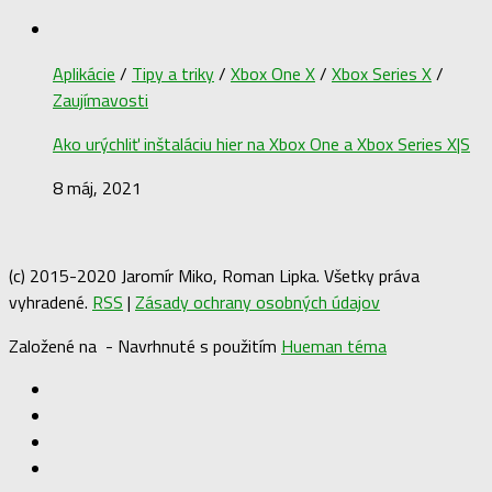
Aplikácie
/
Tipy a triky
/
Xbox One X
/
Xbox Series X
/
Zaujímavosti
Ako urýchliť inštaláciu hier na Xbox One a Xbox Series X|S
8 máj, 2021
(c) 2015-2020 Jaromír Miko, Roman Lipka. Všetky práva
vyhradené.
RSS
|
Zásady ochrany osobných údajov
Založené na
- Navrhnuté s použitím
Hueman téma