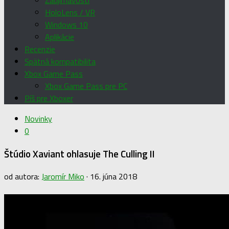
Zaujímavosti
HoloLens / VR
Windows 10
Aplikácie
Recenzie
Spätná kompatibilita
Xbox Game Pass
Xbox Game Pass pre PC
Píš pre Xboxer
Novinky
0
Štúdio Xaviant ohlasuje The Culling II
od autora:
Jaromír Miko
·
16. júna 2018