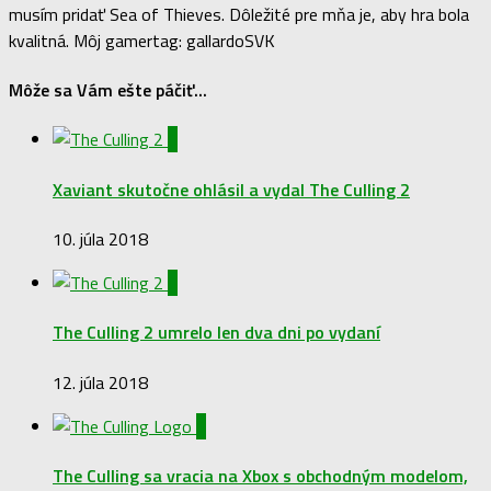
musím pridať Sea of Thieves. Dôležité pre mňa je, aby hra bola
kvalitná. Môj gamertag: gallardoSVK
Môže sa Vám ešte páčiť...
0
Xaviant skutočne ohlásil a vydal The Culling 2
10. júla 2018
0
The Culling 2 umrelo len dva dni po vydaní
12. júla 2018
0
The Culling sa vracia na Xbox s obchodným modelom,