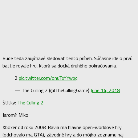
Bude teda zaujímavé sledovať tento príbeh. Súčasne ide o prvú
battle royale hru, ktorá sa dočká druhého pokračovania.
2
pic.twitter.com/onuTxYYwbq
— The Culling 2 (@TheCullingGame)
June 14, 2018
Štítky:
The Culling 2
Jaromír Miko
Xboxer od roku 2008. Bavia ma hlavne open-worldové hry
(odchovalo ma GTA), závodné hry a do môjho zoznamu naj