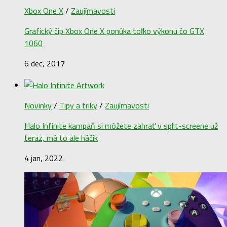
Xbox One X
/
Zaujímavosti
Grafický čip Xbox One X ponúka toľko výkonu čo GTX
1060
6 dec, 2017
Novinky
/
Tipy a triky
/
Zaujímavosti
Halo Infinite kampaň si môžete zahrať v split-screene už
teraz, má to ale háčik
4 jan, 2022