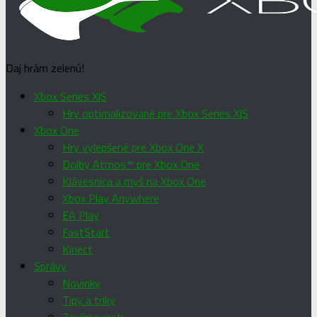
Daj hrám zelenú!
Xbox Series X|S
Hry optimalizované pre Xbox Series X|S
Xbox One
Hry vylepšené pre Xbox One X
Dolby Atmos™ pre Xbox One
Klávesnica a myš na Xbox One
Xbox Play Anywhere
EA Play
FastStart
Kinect
Správy
Novinky
Tipy a triky