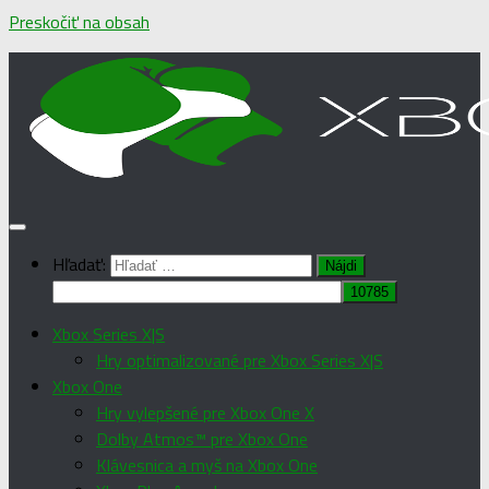
Preskočiť na obsah
Hľadať:
Xbox Series X|S
Hry optimalizované pre Xbox Series X|S
Xbox One
Hry vylepšené pre Xbox One X
Dolby Atmos™ pre Xbox One
Klávesnica a myš na Xbox One