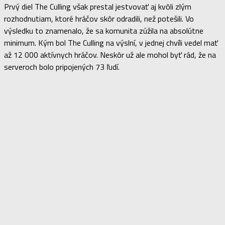
Prvý diel The Culling však prestal jestvovať aj kvôli zlým
rozhodnutiam, ktoré hráčov skôr odradili, než potešili. Vo
výsledku to znamenalo, že sa komunita zúžila na absolútne
minimum. Kým bol The Culling na výslní, v jednej chvíli vedel mať
až 12 000 aktívnych hráčov. Neskôr už ale mohol byť rád, že na
serveroch bolo pripojených 73 ľudí.