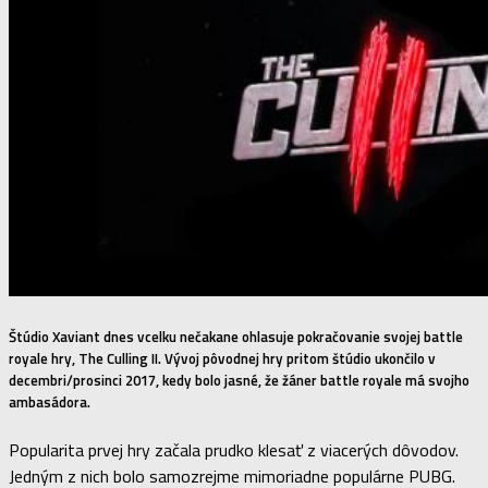
Štúdio Xaviant dnes vcelku nečakane ohlasuje pokračovanie svojej battle
royale hry, The Culling II. Vývoj pôvodnej hry pritom štúdio ukončilo v
decembri/prosinci 2017, kedy bolo jasné, že žáner battle royale má svojho
ambasádora.
Popularita prvej hry začala prudko klesať z viacerých dôvodov.
Jedným z nich bolo samozrejme mimoriadne populárne PUBG.