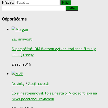
Hľadať:
Odporúčame
Zaujímavosti
Superpočítač IBM Watson vytvoril trailer na film a je
naozaj creepy
2 sep, 2016
Novinky
/
Zaujímavosti
Čo si nestreamoval, to sa nestalo: Microsoft láka na
Mixer podarenou reklamou