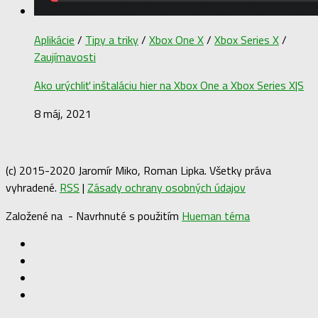
Aplikácie
/
Tipy a triky
/
Xbox One X
/
Xbox Series X
/
Zaujímavosti
Ako urýchliť inštaláciu hier na Xbox One a Xbox Series X|S
8 máj, 2021
(c) 2015-2020 Jaromír Miko, Roman Lipka. Všetky práva
vyhradené.
RSS
|
Zásady ochrany osobných údajov
Založené na
- Navrhnuté s použitím
Hueman téma