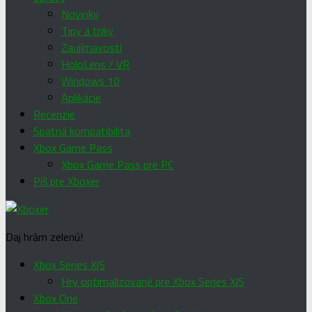
Novinky
Tipy a triky
Zaujímavosti
HoloLens / VR
Windows 10
Aplikácie
Recenzie
Spätná kompatibilita
Xbox Game Pass
Xbox Game Pass pre PC
Píš pre Xboxer
Daj hrám zelenú!
Xbox Series X|S
Hry optimalizované pre Xbox Series X|S
Xbox One