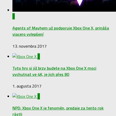
0
Agents of Mayhem už podporuje Xbox One X, prináša
viacero vylepšení
13. novembra 2017
1
Tyto hry si již brzy budete na Xbox One X moci
vychutnat ve 4K, je jich přes 80
1. augusta 2017
3
NPD: Xbox One X je fenomén, predaje za tento rok
rástli