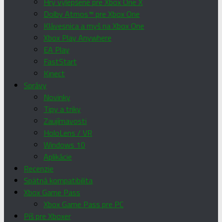
Hry vylepšené pre Xbox One X
Dolby Atmos™ pre Xbox One
Klávesnica a myš na Xbox One
Xbox Play Anywhere
EA Play
FastStart
Kinect
Správy
Novinky
Tipy a triky
Zaujímavosti
HoloLens / VR
Windows 10
Aplikácie
Recenzie
Spätná kompatibilita
Xbox Game Pass
Xbox Game Pass pre PC
Píš pre Xboxer