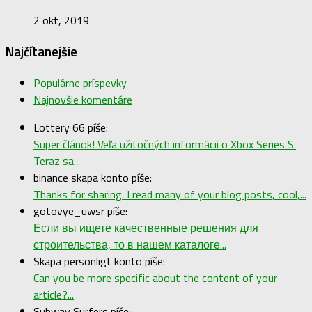
2 okt, 2019
Najčítanejšie
Populárne príspevky
Najnovšie komentáre
Lottery 66 píše:
Super článok! Veľa užitočných informácií o Xbox Series S.
Teraz sa...
binance skapa konto píše:
Thanks for sharing. I read many of your blog posts, cool,...
gotovye_uwsr píše:
Если вы ищете качественные решения для
строительства, то в нашем каталоге...
Skapa personligt konto píše:
Can you be more specific about the content of your
article?...
Subway Surfers píše: