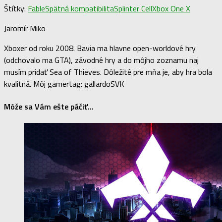
Štítky:
Fable
Spätná kompatibilita
Splinter Cell
Xbox One X
Jaromír Miko
Xboxer od roku 2008. Bavia ma hlavne open-worldové hry
(odchovalo ma GTA), závodné hry a do môjho zoznamu naj
musím pridať Sea of Thieves. Dôležité pre mňa je, aby hra bola
kvalitná. Môj gamertag: gallardoSVK
Môže sa Vám ešte páčiť...