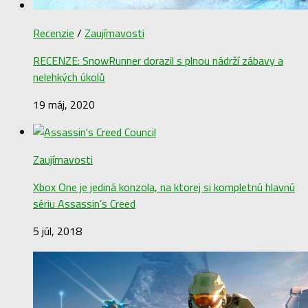
Recenzie
/
Zaujímavosti
RECENZE: SnowRunner dorazil s plnou nádrží zábavy a
nelehkých úkolů
19 máj, 2020
Zaujímavosti
Xbox One je jediná konzola, na ktorej si kompletnú hlavnú
sériu Assassin’s Creed
5 júl, 2018