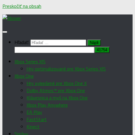
Preskočiť na obsah
Hľadať:
Xbox Series X|S
Hry optimalizované pre Xbox Series X|S
Xbox One
Hry vylepšené pre Xbox One X
Dolby Atmos™ pre Xbox One
Klávesnica a myš na Xbox One
Xbox Play Anywhere
EA Play
FastStart
Kinect
Správy