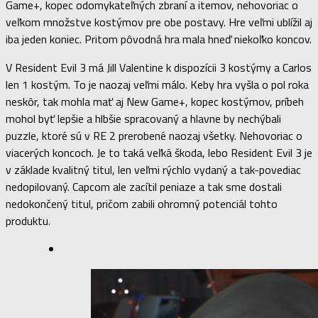
Game+, kopec odomykateľných zbraní a itemov, nehovoriac o
veľkom množstve kostýmov pre obe postavy. Hre veľmi ublížil aj
iba jeden koniec. Pritom pôvodná hra mala hneď niekoľko koncov.
V Resident Evil 3 má Jill Valentine k dispozícii 3 kostýmy a Carlos
len 1 kostým. To je naozaj veľmi málo. Keby hra vyšla o pol roka
neskôr, tak mohla mať aj New Game+, kopec kostýmov, príbeh
mohol byť lepšie a hlbšie spracovaný a hlavne by nechýbali
puzzle, ktoré sú v RE 2 prerobené naozaj všetky. Nehovoriac o
viacerých koncoch. Je to taká veľká škoda, lebo Resident Evil 3 je
v základe kvalitný titul, len veľmi rýchlo vydaný a tak-povediac
nedopilovaný. Capcom ale zacítil peniaze a tak sme dostali
nedokončený titul, pričom zabili ohromný potenciál tohto
produktu.