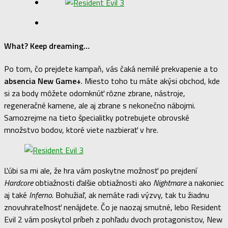
What? Keep dreaming…
Po tom, čo prejdete kampaň, vás čaká nemilé prekvapenie a to
absencia New Game+
. Miesto toho tu máte akýsi obchod, kde
si za body môžete odomknúť rôzne zbrane, nástroje,
regeneračné kamene, ale aj zbrane s nekonečno nábojmi.
Samozrejme na tieto špecialitky potrebujete obrovské
množstvo bodov, ktoré viete nazbierať v hre.
Ľúbi sa mi ale, že hra vám poskytne možnosť po prejdení
Hardcore
obtiažnosti ďalšie obtiažnosti ako
Nightmare
a nakoniec
aj také
Inferno
. Bohužiaľ, ak nemáte radi výzvy, tak tu žiadnu
znovuhrateľnosť nenájdete. Čo je naozaj smutné, lebo Resident
Evil 2 vám poskytol príbeh z pohľadu dvoch protagonistov, New