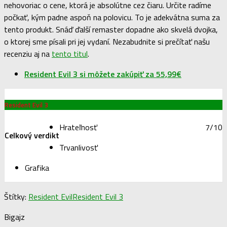
nehovoriac o cene, ktorá je absolútne cez čiaru. Určite radíme
počkať, kým padne aspoň na polovicu. To je adekvátna suma za
tento produkt. Snáď ďalší remaster dopadne ako skvelá dvojka,
o ktorej sme písali pri jej vydaní. Nezabudnite si prečítať našu
recenziu aj na
tento titul
.
Resident Evil 3 si môžete zakúpiť za 55,99€
Resident Evil 3
Hrateľnosť
7/10
Celkový verdikt
Trvanlivosť
Grafika
Štítky:
Resident Evil
Resident Evil 3
Bigajz