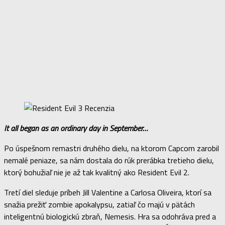
It all began as an ordinary day in September…
Po úspešnom remastri druhého dielu, na ktorom Capcom zarobil
nemalé peniaze, sa nám dostala do rúk prerábka tretieho dielu,
ktorý bohužiaľ nie je až tak kvalitný ako Resident Evil 2.
Tretí diel sleduje príbeh Jill Valentine a Carlosa Oliveira, ktorí sa
snažia prežiť zombie apokalypsu, zatiaľ čo majú v pätách
inteligentnú biologickú zbraň, Nemesis. Hra sa odohráva pred a