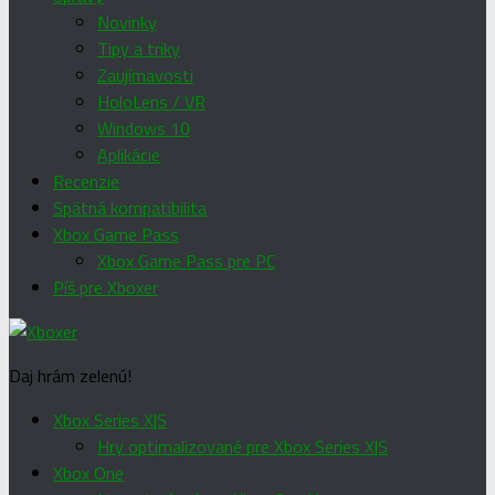
Novinky
Tipy a triky
Zaujímavosti
HoloLens / VR
Windows 10
Aplikácie
Recenzie
Spätná kompatibilita
Xbox Game Pass
Xbox Game Pass pre PC
Píš pre Xboxer
Daj hrám zelenú!
Xbox Series X|S
Hry optimalizované pre Xbox Series X|S
Xbox One