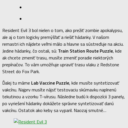
Resident Evil 3 bol nielen o tom, ako prežiť zombie apokalypsu,
ale aj o tom logicky premýšľať a riešiť hádanky. V našom
remastri ich nájdete veľmi málo a hlavne sa sústreďuje na akciu.
Jedine hádanky, čo ostali, sú:
Train Station Route Puzzle
, kde
ak chcete zmeniť trasu, musíte zmeniť poradie niektorých
prepínačov. To vám umožňuje upraviť trasu vlaku z Redstone
Street do Fox Park.
Ďalej tu máme
Lab Vaccine Puzzle
, kde musíte syntetizovať
vakcínu. Najprv musíte nájsť testovaciu skúmavku naplnenú
tekutinou a vzorku T-vírusu. Následne budú k dispozícii 3 panely,
po vyriešení hádanky dokážete správne syntetizovať danú
vakcínu. Ostatok ako keby sa vyparil. Naozaj smutné…