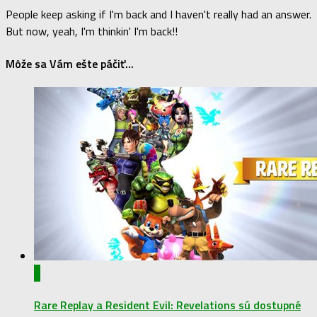
People keep asking if I'm back and I haven't really had an answer.
But now, yeah, I'm thinkin' I'm back!!
Môže sa Vám ešte páčiť...
0
Rare Replay a Resident Evil: Revelations sú dostupné