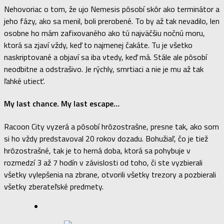
Nehovoriac o tom, že ujo Nemesis pôsobí skôr ako terminátor a
jeho fázy, ako sa menil, boli prerobené. To by až tak nevadilo, len
osobne ho mám zafixovaného ako tú najväčšiu nočnú moru,
ktorá sa zjaví vždy, keď to najmenej čakáte. Tu je všetko
naskriptované a objaví sa iba vtedy, keď má. Stále ale pôsobí
neodbitne a odstrašivo. Je rýchly, smrtiaci a nie je mu až tak
ľahké utiecť.
My last chance. My last escape…
Racoon City vyzerá a pôsobí hrôzostrašne, presne tak, ako som
si ho vždy predstavoval 20 rokov dozadu. Bohužiaľ, čo je tiež
hrôzostrašné, tak je to herná doba, ktorá sa pohybuje v
rozmedzí 3 až 7 hodín v závislosti od toho, či ste vyzbierali
všetky vylepšenia na zbrane, otvorili všetky trezory a pozbierali
všetky zberateľské predmety.