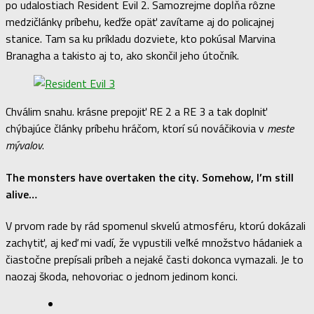
po udalostiach Resident Evil 2. Samozrejme dopĺňa rôzne
medzičlánky príbehu, keďže opäť zavítame aj do policajnej
stanice. Tam sa ku príkladu dozviete, kto pokúsal Marvina
Branagha a takisto aj to, ako skončil jeho útočník.
Chválim snahu. krásne prepojiť RE 2 a RE 3 a tak doplniť
chýbajúce články príbehu hráčom, ktorí sú nováčikovia v
meste
mývalov
.
The monsters have overtaken the city. Somehow, I’m still
alive…
V prvom rade by rád spomenul skvelú atmosféru, ktorú dokázali
zachytiť, aj keď mi vadí, že vypustili veľké množstvo hádaniek a
čiastočne prepísali príbeh a nejaké časti dokonca vymazali. Je to
naozaj škoda, nehovoriac o jednom jedinom konci.