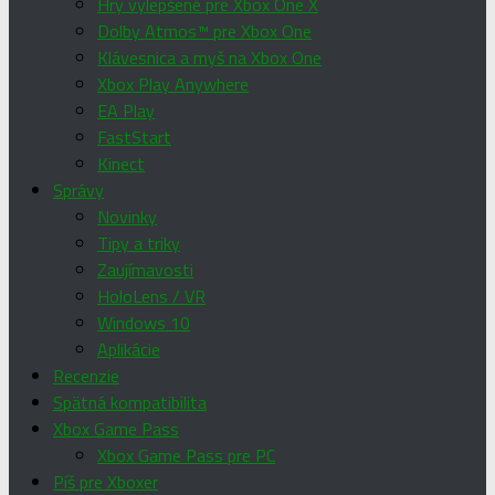
Hry vylepšené pre Xbox One X
Dolby Atmos™ pre Xbox One
Klávesnica a myš na Xbox One
Xbox Play Anywhere
EA Play
FastStart
Kinect
Správy
Novinky
Tipy a triky
Zaujímavosti
HoloLens / VR
Windows 10
Aplikácie
Recenzie
Spätná kompatibilita
Xbox Game Pass
Xbox Game Pass pre PC
Píš pre Xboxer