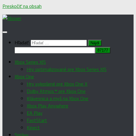
Preskočiť na obsah
Hľadať:
Xbox Series X|S
Hry optimalizované pre Xbox Series X|S
Xbox One
Hry vylepšené pre Xbox One X
Dolby Atmos™ pre Xbox One
Klávesnica a myš na Xbox One
Xbox Play Anywhere
EA Play
FastStart
Kinect
Správy