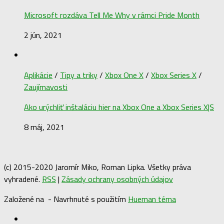
Microsoft rozdáva Tell Me Why v rámci Pride Month
2 jún, 2021
Aplikácie
/
Tipy a triky
/
Xbox One X
/
Xbox Series X
/
Zaujímavosti
Ako urýchliť inštaláciu hier na Xbox One a Xbox Series X|S
8 máj, 2021
(c) 2015-2020 Jaromír Miko, Roman Lipka. Všetky práva
vyhradené.
RSS
|
Zásady ochrany osobných údajov
Založené na
- Navrhnuté s použitím
Hueman téma