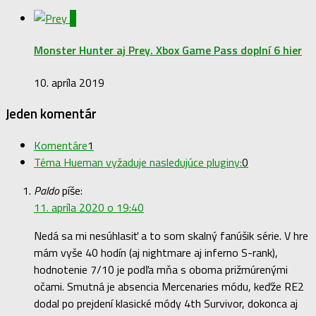
1
Monster Hunter aj Prey. Xbox Game Pass doplní 6 hier
10. apríla 2019
Jeden komentár
Komentáre
1
Téma Hueman vyžaduje nasledujúce pluginy:
0
Paldo
píše:
11. apríla 2020 o 19:40
Nedá sa mi nesúhlasiť a to som skalný fanúšik série. V hre
mám vyše 40 hodín (aj nightmare aj inferno S-rank),
hodnotenie 7/10 je podľa mňa s oboma prižmúrenými
očami. Smutná je absencia Mercenaries módu, keďže RE2
dodal po prejdení klasické módy 4th Survivor, dokonca aj