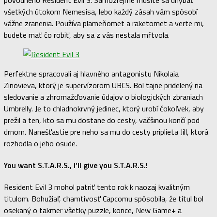
všetkých útokom Nemesisa, lebo každý zásah vám spôsobí
vážne zranenia. Používa plameňomet a raketomet a verte mi,
budete mať čo robiť, aby sa z vás nestala mŕtvola.
Perfektne spracovali aj hlavného antagonistu Nikolaia
Zinovieva, ktorý je supervízorom UBCS. Bol tajne pridelený na
sledovanie a zhromažďovanie údajov o biologických zbraniach
Umbrelly. Je to chladnokrvný jedinec, ktorý urobí čokoľvek, aby
prežil a ten, kto sa mu dostane do cesty, väčšinou končí pod
drnom. Nanešťastie pre neho sa mu do cesty priplieta Jill, ktorá
rozhodla o jeho osude.
You want S.T.A.R.S., I’ll give you S.T.A.R.S.!
Resident Evil 3 mohol patriť tento rok k naozaj kvalitným
titulom. Bohužiaľ, chamtivosť Capcomu spôsobila, že titul bol
osekaný o takmer všetky puzzle, konce, New Game+ a