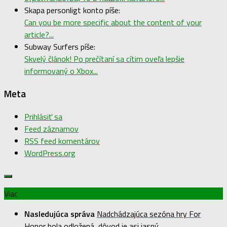
Skapa personligt konto píše:
Can you be more specific about the content of your
article?...
Subway Surfers píše:
Skvelý článok! Po prečítaní sa cítim oveľa lepšie
informovaný o Xbox...
Meta
Prihlásiť sa
Feed záznamov
RSS feed komentárov
WordPress.org
Viac
Nasledujúca správa
Nadchádzajúca sezóna hry For
Honor bola odložená, dôvod je asi jasný