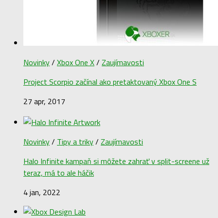
Novinky
/
Xbox One X
/
Zaujímavosti
Project Scorpio začínal ako pretaktovaný Xbox One S
27 apr, 2017
Novinky
/
Tipy a triky
/
Zaujímavosti
Halo Infinite kampaň si môžete zahrať v split-screene už
teraz, má to ale háčik
4 jan, 2022