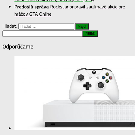
Predošlá správa
Rockstar pripravil zaujímavé akcie pre
hráčov GTA Online
Hľadať:
Odporúčame