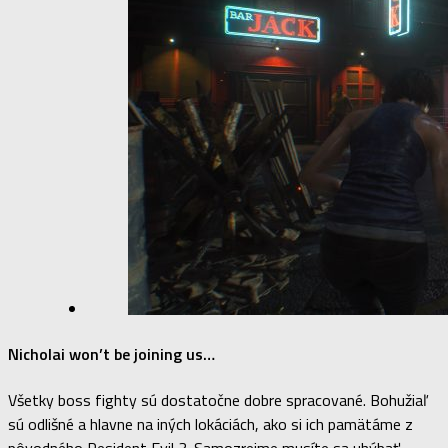
Nicholai won’t be joining us…
Všetky boss fighty sú dostatočne dobre spracované. Bohužiaľ
sú odlišné a hlavne na iných lokáciách, ako si ich pamätáme z
pôvodného Resident Evil 3. Samozrejme musíte sa uhýbať