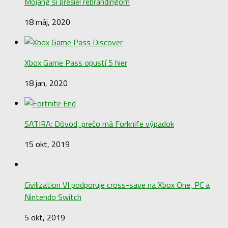
Mojang si prešiel rebrandingom
18 máj, 2020
Xbox Game Pass opustí 5 hier
18 jan, 2020
SATIRA: Dôvod, prečo má Forknife výpadok
15 okt, 2019
Civilization VI podporuje cross-save na Xbox One, PC a
Nintendo Switch
5 okt, 2019