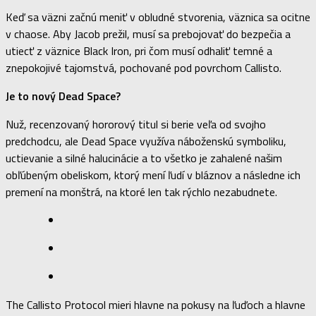
Keď sa väzni začnú meniť v obludné stvorenia, väznica sa ocitne
v chaose. Aby Jacob prežil, musí sa prebojovať do bezpečia a
utiecť z väznice Black Iron, pri čom musí odhaliť temné a
znepokojivé tajomstvá, pochované pod povrchom Callisto.
Je to nový Dead Space?
Nuž, recenzovaný hororový titul si berie veľa od svojho
predchodcu, ale Dead Space využíva náboženskú symboliku,
uctievanie a silné halucinácie a to všetko je zahalené našim
obľúbeným obeliskom, ktorý mení ľudí v bláznov a následne ich
premení na monštrá, na ktoré len tak rýchlo nezabudnete.
The Callisto Protocol mieri hlavne na pokusy na ľuďoch a hlavne