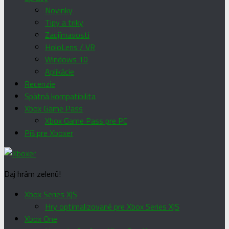
Novinky
Tipy a triky
Zaujímavosti
HoloLens / VR
Windows 10
Aplikácie
Recenzie
Spätná kompatibilita
Xbox Game Pass
Xbox Game Pass pre PC
Píš pre Xboxer
Daj hrám zelenú!
Xbox Series X|S
Hry optimalizované pre Xbox Series X|S
Xbox One