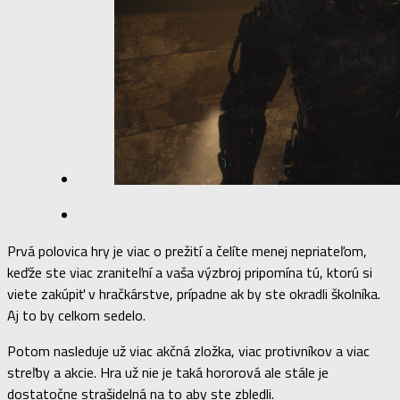
Prvá polovica hry je viac o prežití a čelíte menej nepriateľom,
keďže ste viac zraniteľní a vaša výzbroj pripomína tú, ktorú si
viete zakúpiť v hračkárstve, prípadne ak by ste okradli školníka.
Aj to by celkom sedelo.
Potom nasleduje už viac akčná zložka, viac protivníkov a viac
streľby a akcie. Hra už nie je taká hororová ale stále je
dostatočne strašidelná na to aby ste zbledli.