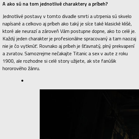
A ako sú na tom jednotlivé charaktery a príbeh?
Jednotlivé postavy v tomto divadle smrti a utrpenia sú skvelo
napísané a celkovo aj príbeh ako taký je síce také klasické klišé,
ktoré ale neurazí a zároveň Vám postupne dopne, ako to celé je.
Každý jeden charakter je profesionálne spracovaný a tam naozaj
nie je čo vytknúť. Rovnako aj príbeh je šťavnatý, plný prekvapení
a zvratov. Samozrejme nečakajte Titanic a sex v aute z roku
1900, ale rozhodne si celé story užijete, ak ste fanúšik
hororového žánru.