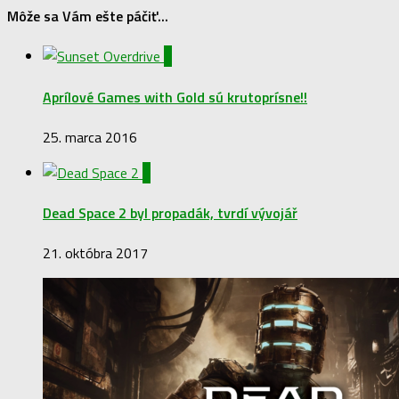
Môže sa Vám ešte páčiť...
0
Aprílové Games with Gold sú krutoprísne!!
25. marca 2016
0
Dead Space 2 byl propadák, tvrdí vývojář
21. októbra 2017