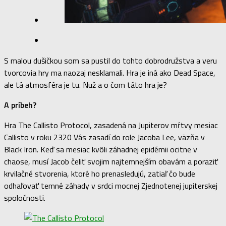
S malou dušičkou som sa pustil do tohto dobrodružstva a veru
tvorcovia hry ma naozaj nesklamali. Hra je iná ako Dead Space,
ale tá atmosféra je tu. Nuž a o čom táto hra je?
A príbeh?
Hra The Callisto Protocol, zasadená na Jupiterov mŕtvy mesiac
Callisto v roku 2320 Vás zasadí do role Jacoba Lee, väzňa v
Black Iron. Keď sa mesiac kvôli záhadnej epidémii ocitne v
chaose, musí Jacob čeliť svojim najtemnejším obavám a poraziť
krvilačné stvorenia, ktoré ho prenasledujú, zatiaľ čo bude
odhaľovať temné záhady v srdci mocnej Zjednotenej jupiterskej
spoločnosti.