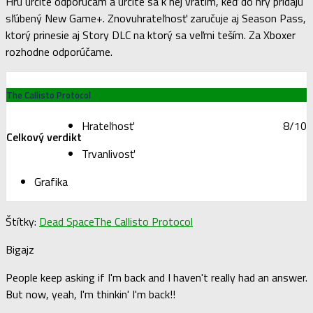
Hru určite odporúčam a určite sa k nej vrátim, keď do hry pridajú
sľúbený New Game+. Znovuhrateľnosť zaručuje aj Season Pass,
ktorý prinesie aj Story DLC na ktorý sa veľmi teším. Za Xboxer
rozhodne odporúčame.
The Callisto Protocol
Hrateľnosť
8/10
Celkový verdikt
Trvanlivosť
Grafika
Štítky:
Dead Space
The Callisto Protocol
Bigajz
People keep asking if I'm back and I haven't really had an answer.
But now, yeah, I'm thinkin' I'm back!!