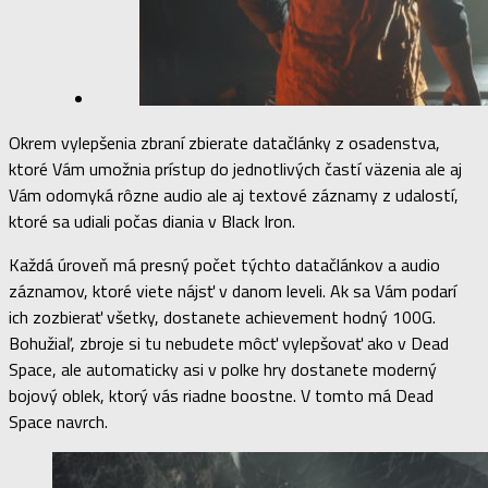
Okrem vylepšenia zbraní zbierate datačlánky z osadenstva,
ktoré Vám umožnia prístup do jednotlivých častí väzenia ale aj
Vám odomyká rôzne audio ale aj textové záznamy z udalostí,
ktoré sa udiali počas diania v Black Iron.
Každá úroveň má presný počet týchto datačlánkov a audio
záznamov, ktoré viete nájsť v danom leveli. Ak sa Vám podarí
ich zozbierať všetky, dostanete achievement hodný 100G.
Bohužiaľ, zbroje si tu nebudete môcť vylepšovať ako v Dead
Space, ale automaticky asi v polke hry dostanete moderný
bojový oblek, ktorý vás riadne boostne. V tomto má Dead
Space navrch.