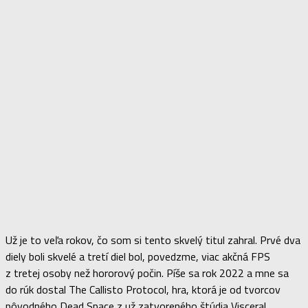
Už je to veľa rokov, čo som si tento skvelý titul zahral. Prvé dva
diely boli skvelé a tretí diel bol, povedzme, viac akčná FPS
z tretej osoby než hororový počin. Píše sa rok 2022 a mne sa
do rúk dostal The Callisto Protocol, hra, ktorá je od tvorcov
pôvodného Dead Space z už zatvoreného štúdia Visceral