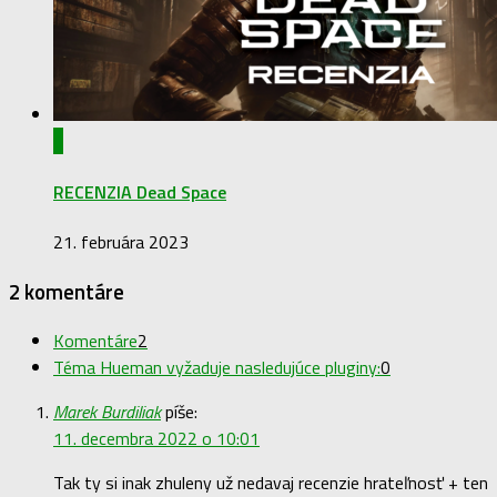
0
RECENZIA Dead Space
21. februára 2023
2 komentáre
Komentáre
2
Téma Hueman vyžaduje nasledujúce pluginy:
0
Marek Burdiliak
píše:
11. decembra 2022 o 10:01
Tak ty si inak zhuleny už nedavaj recenzie hrateľnosť + ten