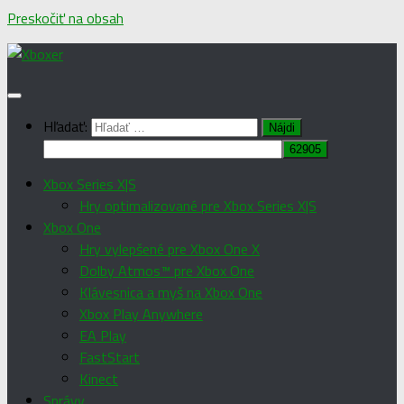
Preskočiť na obsah
Hľadať:
Xbox Series X|S
Hry optimalizované pre Xbox Series X|S
Xbox One
Hry vylepšené pre Xbox One X
Dolby Atmos™ pre Xbox One
Klávesnica a myš na Xbox One
Xbox Play Anywhere
EA Play
FastStart
Kinect
Správy