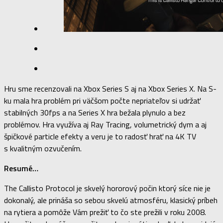
Hru sme recenzovali na Xbox Series S aj na Xbox Series X. Na S-
ku mala hra problém pri väčšom počte nepriateľov si udržať
stabilných 30fps a na Series X hra bežala plynulo a bez
problémov. Hra využíva aj Ray Tracing, volumetrický dym a aj
špičkové particle efekty a veru je to radosť hrať na 4K TV
s kvalitným ozvučením.
Resumé…
The Callisto Protocol je skvelý hororový počin ktorý síce nie je
dokonalý, ale prináša so sebou skvelú atmosféru, klasický príbeh
na rytiera a pomôže Vám prežiť to čo ste prežili v roku 2008.