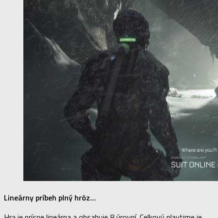
Lineárny príbeh plný hrôz…
Hra je prísne lineárna a obsahuje 8 úrovní. Celkový playtime je