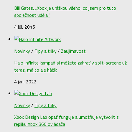
Bill Gates: „Xbox je urážkou všeho, co jsem pro tuto
společnost udělal“
4 júl, 2016
Novinky
/
Tipy a triky
/
Zaujímavosti
Halo Infinite kampaň si môžete zahrať v split-screene už
teraz, má to ale háčik
4 jan, 2022
Novinky
/
Tipy a triky
Xbox Design Lab opäť funguje a umožňuje vytvoriť si
repliku Xbox 360 ovládača