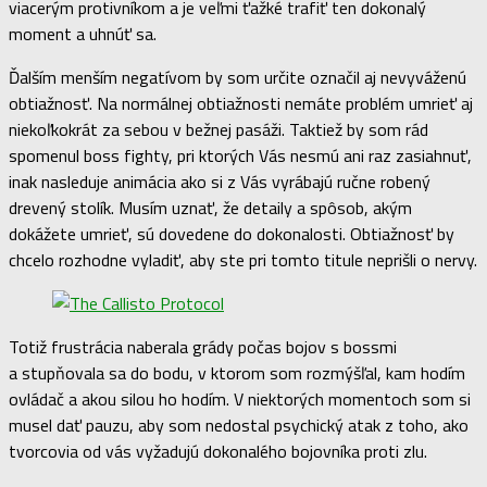
viacerým protivníkom a je veľmi ťažké trafiť ten dokonalý
moment a uhnúť sa.
Ďalším menším negatívom by som určite označil aj nevyváženú
obtiažnosť. Na normálnej obtiažnosti nemáte problém umrieť aj
niekoľkokrát za sebou v bežnej pasáži. Taktiež by som rád
spomenul boss fighty, pri ktorých Vás nesmú ani raz zasiahnuť,
inak nasleduje animácia ako si z Vás vyrábajú ručne robený
drevený stolík. Musím uznať, že detaily a spôsob, akým
dokážete umrieť, sú dovedene do dokonalosti. Obtiažnosť by
chcelo rozhodne vyladiť, aby ste pri tomto titule neprišli o nervy.
Totiž frustrácia naberala grády počas bojov s bossmi
a stupňovala sa do bodu, v ktorom som rozmýšľal, kam hodím
ovládač a akou silou ho hodím. V niektorých momentoch som si
musel dať pauzu, aby som nedostal psychický atak z toho, ako
tvorcovia od vás vyžadujú dokonalého bojovníka proti zlu.