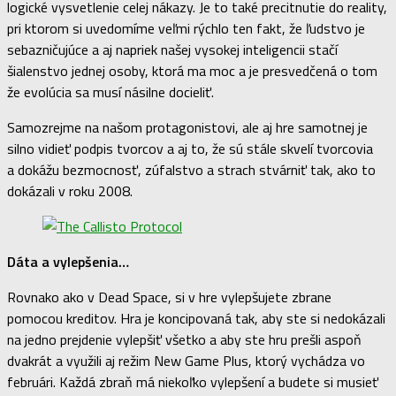
logické vysvetlenie celej nákazy. Je to také precitnutie do reality,
pri ktorom si uvedomíme veľmi rýchlo ten fakt, že ľudstvo je
sebazničujúce a aj napriek našej vysokej inteligencii stačí
šialenstvo jednej osoby, ktorá ma moc a je presvedčená o tom
že evolúcia sa musí násilne docieliť.
Samozrejme na našom protagonistovi, ale aj hre samotnej je
silno vidieť podpis tvorcov a aj to, že sú stále skvelí tvorcovia
a dokážu bezmocnosť, zúfalstvo a strach stvárniť tak, ako to
dokázali v roku 2008.
Dáta a vylepšenia…
Rovnako ako v Dead Space, si v hre vylepšujete zbrane
pomocou kreditov. Hra je koncipovaná tak, aby ste si nedokázali
na jedno prejdenie vylepšiť všetko a aby ste hru prešli aspoň
dvakrát a využili aj režim New Game Plus, ktorý vychádza vo
februári. Každá zbraň má niekoľko vylepšení a budete si musieť