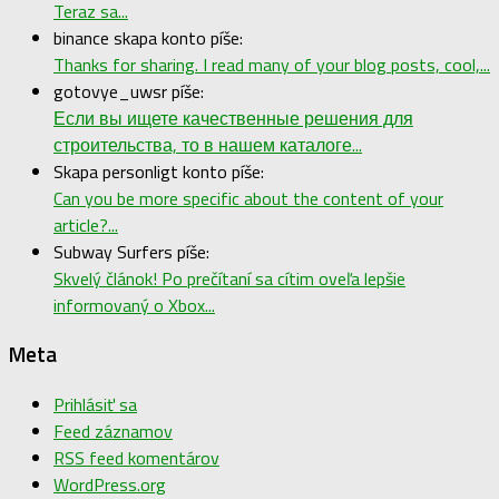
Teraz sa...
binance skapa konto píše:
Thanks for sharing. I read many of your blog posts, cool,...
gotovye_uwsr píše:
Если вы ищете качественные решения для
строительства, то в нашем каталоге...
Skapa personligt konto píše:
Can you be more specific about the content of your
article?...
Subway Surfers píše:
Skvelý článok! Po prečítaní sa cítim oveľa lepšie
informovaný o Xbox...
Meta
Prihlásiť sa
Feed záznamov
RSS feed komentárov
WordPress.org