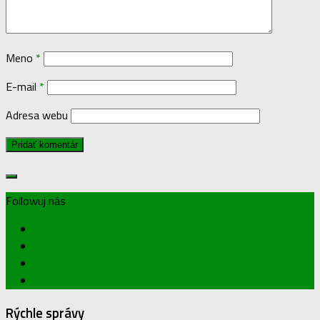
Meno
*
E-mail
*
Adresa webu
Followuj nás
Rýchle správy