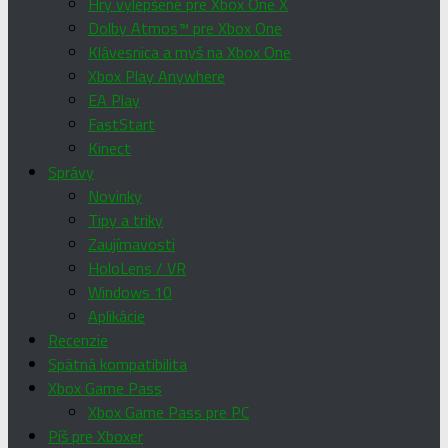
Hry vylepšené pre Xbox One X
Dolby Atmos™ pre Xbox One
Klávesnica a myš na Xbox One
Xbox Play Anywhere
EA Play
FastStart
Kinect
Správy
Novinky
Tipy a triky
Zaujímavosti
HoloLens / VR
Windows 10
Aplikácie
Recenzie
Spätná kompatibilita
Xbox Game Pass
Xbox Game Pass pre PC
Píš pre Xboxer