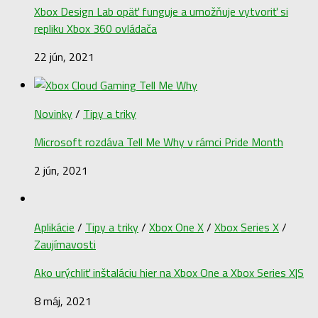
Xbox Design Lab opäť funguje a umožňuje vytvoriť si
repliku Xbox 360 ovládača
22 jún, 2021
Novinky
/
Tipy a triky
Microsoft rozdáva Tell Me Why v rámci Pride Month
2 jún, 2021
Aplikácie
/
Tipy a triky
/
Xbox One X
/
Xbox Series X
/
Zaujímavosti
Ako urýchliť inštaláciu hier na Xbox One a Xbox Series X|S
8 máj, 2021