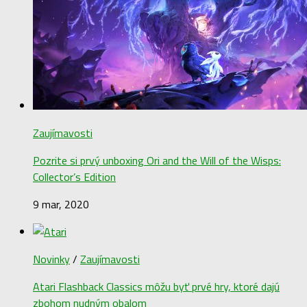
Zaujímavosti
Pozrite si prvý unboxing Ori and the Will of the Wisps:
Collector’s Edition
9 mar, 2020
Novinky
/
Zaujímavosti
Atari Flashback Classics môžu byť prvé hry, ktoré dajú
zbohom nudným obalom