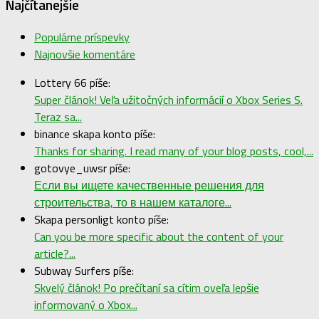
Najčítanejšie
Populárne príspevky
Najnovšie komentáre
Lottery 66 píše:
Super článok! Veľa užitočných informácií o Xbox Series S.
Teraz sa...
binance skapa konto píše:
Thanks for sharing. I read many of your blog posts, cool,...
gotovye_uwsr píše:
Если вы ищете качественные решения для
строительства, то в нашем каталоге...
Skapa personligt konto píše:
Can you be more specific about the content of your
article?...
Subway Surfers píše:
Skvelý článok! Po prečítaní sa cítim oveľa lepšie
informovaný o Xbox...