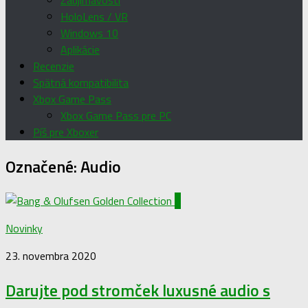
Zaujímavosti
HoloLens / VR
Windows 10
Aplikácie
Recenzie
Spätná kompatibilita
Xbox Game Pass
Xbox Game Pass pre PC
Píš pre Xboxer
Označené:
Audio
0
Novinky
23. novembra 2020
Darujte pod stromček luxusné audio s