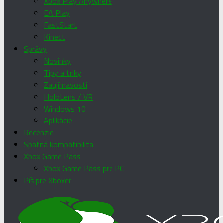
Xbox Play Anywhere
EA Play
FastStart
Kinect
Správy
Novinky
Tipy a triky
Zaujímavosti
HoloLens / VR
Windows 10
Aplikácie
Recenzie
Spätná kompatibilita
Xbox Game Pass
Xbox Game Pass pre PC
Píš pre Xboxer