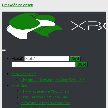
Preskočiť na obsah
Hľadať:
Xbox Series X|S
Hry optimalizované pre Xbox Series X|S
Xbox One
Hry vylepšené pre Xbox One X
Dolby Atmos™ pre Xbox One
Klávesnica a myš na Xbox One