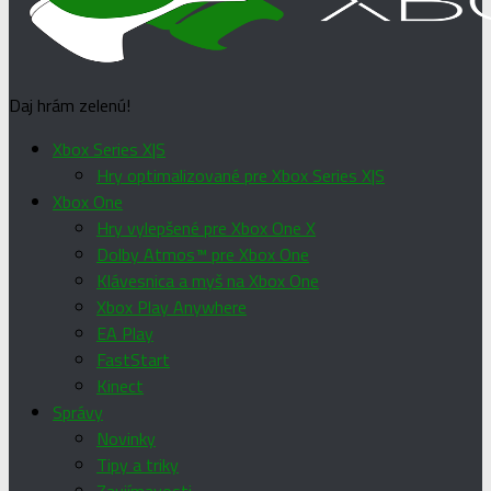
Daj hrám zelenú!
Xbox Series X|S
Hry optimalizované pre Xbox Series X|S
Xbox One
Hry vylepšené pre Xbox One X
Dolby Atmos™ pre Xbox One
Klávesnica a myš na Xbox One
Xbox Play Anywhere
EA Play
FastStart
Kinect
Správy
Novinky
Tipy a triky