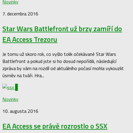
Novinky
7. decembra 2016
Star Wars Battlefront už brzy zamíří do
EA Access Trezoru
Je tomu už skoro rok, co vyšlo tolik očekávané Star Wars
Battlefront a pokud jste si ho dosud nepořídili, následující
zpráva by vám na rozdíl od aktuálního počasí mohla vykouzlit
úsměv na tváři. Hra...
0
Novinky
10. augusta 2016
EA Access se právě rozrostlo o SSX