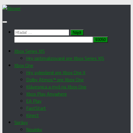
Preskočiť
na
obsah
Hľadať:
Xbox Series X|S
Hry optimalizované pre Xbox Series X|S
Xbox One
Hry vylepšené pre Xbox One X
Dolby Atmos™ pre Xbox One
Klávesnica a myš na Xbox One
Xbox Play Anywhere
EA Play
FastStart
Kinect
Správy
Novinky