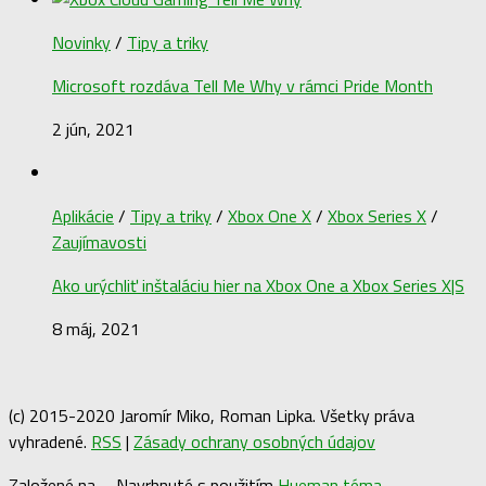
Novinky
/
Tipy a triky
Microsoft rozdáva Tell Me Why v rámci Pride Month
2 jún, 2021
Aplikácie
/
Tipy a triky
/
Xbox One X
/
Xbox Series X
/
Zaujímavosti
Ako urýchliť inštaláciu hier na Xbox One a Xbox Series X|S
8 máj, 2021
(c) 2015-2020 Jaromír Miko, Roman Lipka. Všetky práva
vyhradené.
RSS
|
Zásady ochrany osobných údajov
Založené na
- Navrhnuté s použitím
Hueman téma