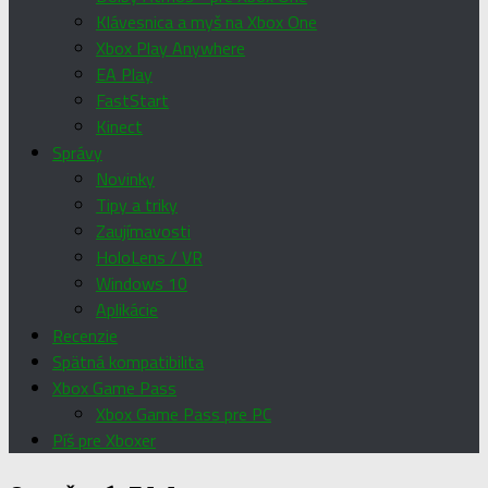
Klávesnica a myš na Xbox One
Xbox Play Anywhere
EA Play
FastStart
Kinect
Správy
Novinky
Tipy a triky
Zaujímavosti
HoloLens / VR
Windows 10
Aplikácie
Recenzie
Spätná kompatibilita
Xbox Game Pass
Xbox Game Pass pre PC
Píš pre Xboxer