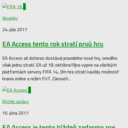
0
Novinky
24. júla 2017
EA Access tento rok stratí prvú hru
EA Access až doteraz dostával pravidelne nové hry, onedlho
však jednu stratí. EA už 18. októbra/října vypne na všetkých
platformách servery FIFA 14, čím hra stratí navždy možnosť
hrania online a režim FUT. Zároveň...
0
Rýchle správy
10. júna 2017
EA Access je tento týždeň zadarmo pre