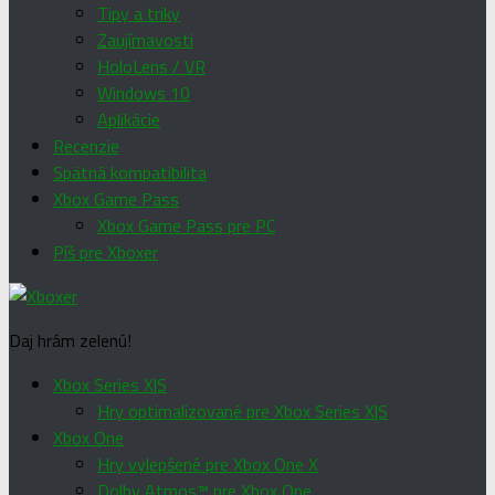
Tipy a triky
Zaujímavosti
HoloLens / VR
Windows 10
Aplikácie
Recenzie
Spätná kompatibilita
Xbox Game Pass
Xbox Game Pass pre PC
Píš pre Xboxer
Daj hrám zelenú!
Xbox Series X|S
Hry optimalizované pre Xbox Series X|S
Xbox One
Hry vylepšené pre Xbox One X
Dolby Atmos™ pre Xbox One