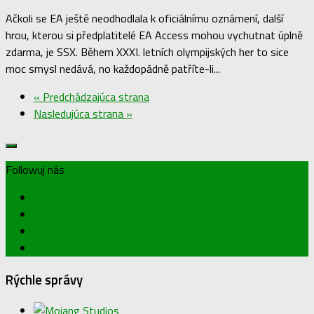
Ačkoli se EA ještě neodhodlala k oficiálnímu oznámení, další
hrou, kterou si předplatitelé EA Access mohou vychutnat úplně
zdarma, je SSX. Během XXXI. letních olympijských her to sice
moc smysl nedává, no každopádně patříte-li...
« Predchádzajúca strana
Nasledujúca strana »
Followuj nás
Rýchle správy