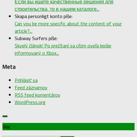
Если вы ищете качественные решения для
строительства, то в нашем каталоге...
Skapa personligt konto píše:
Can you be more specific about the content of your
article?...
Subway Surfers píše:
Skvelý článok! Po prečítaní sa cítim oveľa lepšie
informovaný o Xbox...
Meta
Prihlásiť sa
Feed záznamov
RSS feed komentárov
WordPress.org
Viac