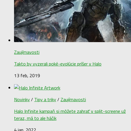
Zaujímavosti
Takto by vyzerali poké-evolúcie príšer v Halo
13 feb, 2019
Novinky
/
Tipy a triky
/
Zaujímavosti
Halo Infinite kampaň si môžete zahrať v split-screene už
teraz, má to ale háčik
4 jan, 2022