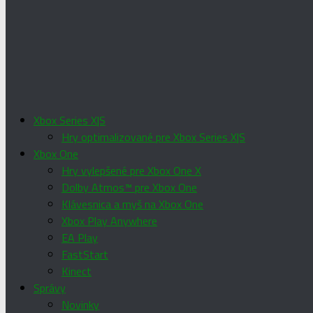
Xbox Series X|S
Hry optimalizované pre Xbox Series X|S
Xbox One
Hry vylepšené pre Xbox One X
Dolby Atmos™ pre Xbox One
Klávesnica a myš na Xbox One
Xbox Play Anywhere
EA Play
FastStart
Kinect
Správy
Novinky