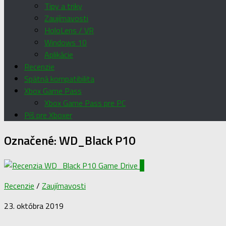
Tipy a triky
Zaujímavosti
HoloLens / VR
Windows 10
Aplikácie
Recenzie
Spätná kompatibilita
Xbox Game Pass
Xbox Game Pass pre PC
Píš pre Xboxer
Označené:
WD_Black P10
1
Recenzie
/
Zaujímavosti
23. októbra 2019