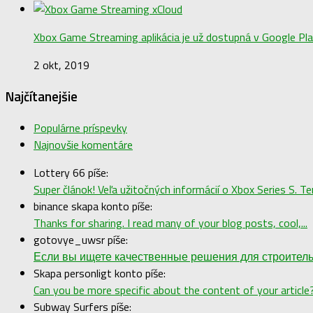
Xbox Game Streaming aplikácia je už dostupná v Google Pl
2 okt, 2019
Najčítanejšie
Populárne príspevky
Najnovšie komentáre
Lottery 66 píše:
Super článok! Veľa užitočných informácií o Xbox Series S. Ter
binance skapa konto píše:
Thanks for sharing. I read many of your blog posts, cool,...
gotovye_uwsr píše:
Если вы ищете качественные решения для строительст
Skapa personligt konto píše:
Can you be more specific about the content of your article?.
Subway Surfers píše: