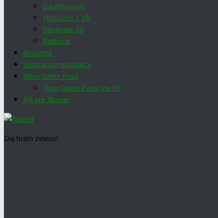
Zaujímavosti
HoloLens / VR
Windows 10
Aplikácie
Recenzie
Spätná kompatibilita
Xbox Game Pass
Xbox Game Pass pre PC
Píš pre Xboxer
Daj hrám zelenú!