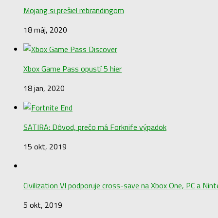
Mojang si prešiel rebrandingom
18 máj, 2020
Xbox Game Pass opustí 5 hier
18 jan, 2020
SATIRA: Dôvod, prečo má Forknife výpadok
15 okt, 2019
Civilization VI podporuje cross-save na Xbox One, PC a Nin
5 okt, 2019