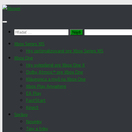
Preskočiť
na
obsah
Hľadať:
Xbox Series X|S
Hry optimalizované pre Xbox Series X|S
Xbox One
Hry vylepšené pre Xbox One X
Dolby Atmos™ pre Xbox One
Klávesnica a myš na Xbox One
Xbox Play Anywhere
EA Play
FastStart
Kinect
Správy
Novinky
Tipy a triky