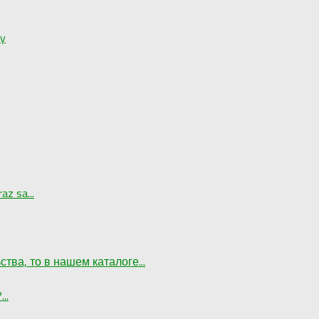
ay
az sa...
ва, то в нашем каталоге...
..