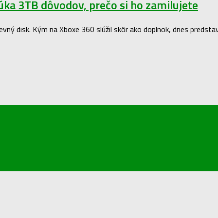
a 3TB dôvodov, prečo si ho zamilujete
 pevný disk. Kým na Xboxe 360 slúžil skôr ako doplnok, dnes predsta