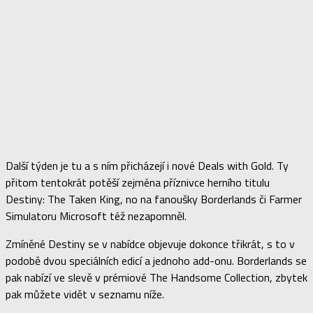
Další týden je tu a s ním přicházejí i nové Deals with Gold. Ty
přitom tentokrát potěší zejména příznivce herního titulu
Destiny: The Taken King, no na fanoušky Borderlands či Farmer
Simulatoru Microsoft též nezapomněl.
Zmíněné Destiny se v nabídce objevuje dokonce třikrát, s to v
podobě dvou speciálních edicí a jednoho add-onu. Borderlands se
pak nabízí ve slevě v prémiové The Handsome Collection, zbytek
pak můžete vidět v seznamu níže.