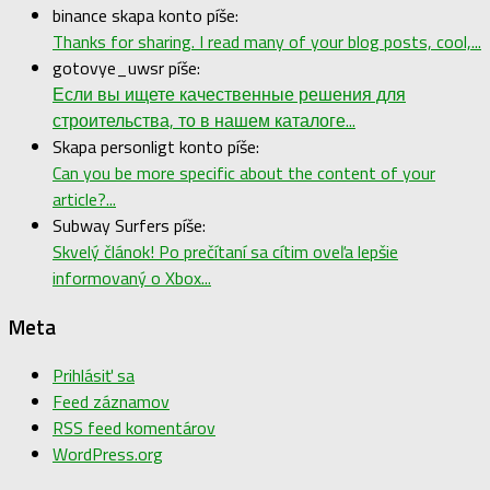
binance skapa konto píše:
Thanks for sharing. I read many of your blog posts, cool,...
gotovye_uwsr píše:
Если вы ищете качественные решения для
строительства, то в нашем каталоге...
Skapa personligt konto píše:
Can you be more specific about the content of your
article?...
Subway Surfers píše:
Skvelý článok! Po prečítaní sa cítim oveľa lepšie
informovaný o Xbox...
Meta
Prihlásiť sa
Feed záznamov
RSS feed komentárov
WordPress.org