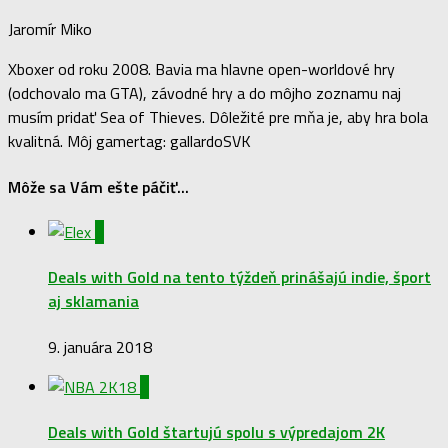
Jaromír Miko
Xboxer od roku 2008. Bavia ma hlavne open-worldové hry
(odchovalo ma GTA), závodné hry a do môjho zoznamu naj
musím pridať Sea of Thieves. Dôležité pre mňa je, aby hra bola
kvalitná. Môj gamertag: gallardoSVK
Môže sa Vám ešte páčiť...
0
Deals with Gold na tento týždeň prinášajú indie, šport
aj sklamania
9. januára 2018
0
Deals with Gold štartujú spolu s výpredajom 2K