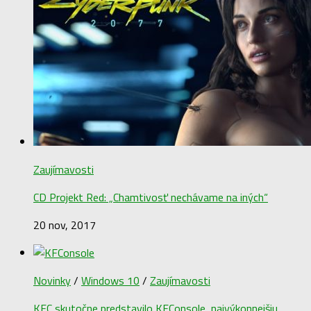
Zaujímavosti
CD Projekt Red: „Chamtivosť nechávame na iných“
20 nov, 2017
Novinky
/
Windows 10
/
Zaujímavosti
KFC skutočne predstavilo KFConsole, najvýkonnejšiu