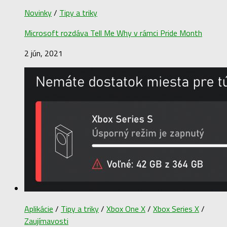
Novinky
/
Tipy a triky
Microsoft rozdáva Tell Me Why v rámci Pride Month
2 jún, 2021
Aplikácie
/
Tipy a triky
/
Xbox One X
/
Xbox Series X
/
Zaujímavosti