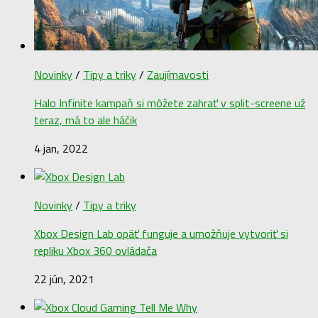
Novinky
/
Tipy a triky
/
Zaujímavosti
Halo Infinite kampaň si môžete zahrať v split-screene už
teraz, má to ale háčik
4 jan, 2022
Novinky
/
Tipy a triky
Xbox Design Lab opäť funguje a umožňuje vytvoriť si
repliku Xbox 360 ovládača
22 jún, 2021