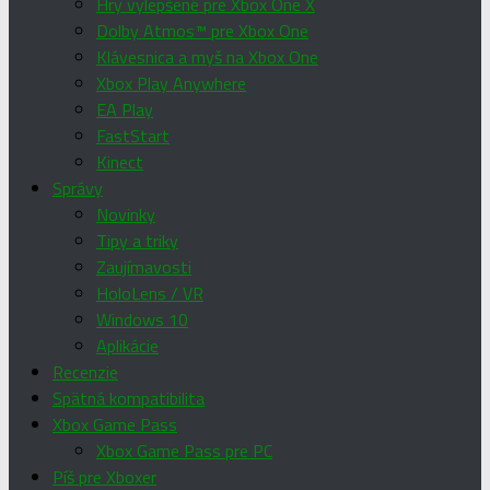
Hry vylepšené pre Xbox One X
Dolby Atmos™ pre Xbox One
Klávesnica a myš na Xbox One
Xbox Play Anywhere
EA Play
FastStart
Kinect
Správy
Novinky
Tipy a triky
Zaujímavosti
HoloLens / VR
Windows 10
Aplikácie
Recenzie
Spätná kompatibilita
Xbox Game Pass
Xbox Game Pass pre PC
Píš pre Xboxer