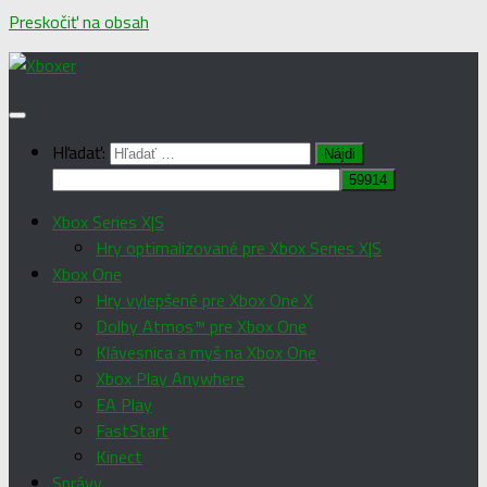
Preskočiť na obsah
Hľadať:
Xbox Series X|S
Hry optimalizované pre Xbox Series X|S
Xbox One
Hry vylepšené pre Xbox One X
Dolby Atmos™ pre Xbox One
Klávesnica a myš na Xbox One
Xbox Play Anywhere
EA Play
FastStart
Kinect
Správy