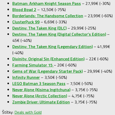
Batman: Arkham Knight Season Pass
– 27,99€ (-30%)
Blood Bowl 2
– 12,50€ (-75%)
Borderlands: The Handsome Collection
– 23,99€ (-60%)
ClusterPuck 99
– 6,69€ (-33%)
Destiny: The Taken King (DLC)
– 29,99€ (-25%)
Destiny: The Taken King (Digital Collector’s Edition)
–
45€ (-40%)
Destiny: The Taken King (Legendary Edition)
– 41,99€
(-40%)
Divinity: Original Sin (Enhanced Edition)
– 22€ (-60%)
Farming Simulator 15
– 20€ (-60%)
Gems of War (Legendary Starter Pack)
– 29,99€ (-40%)
Infinity Runner
– 3,50€ (-50%)
LEGO Batman 3 Season Pass
– 7,50€ (-50%)
Never Alone (Kisima Ingitchuna)
– 3,75€ (-75%)
Never Alone (Arctic Collection)
– 4,75€ (-75%)
Zombie Driver: Ultimate Edition
– 3,75€ (-75%)
Štítky:
Deals with Gold