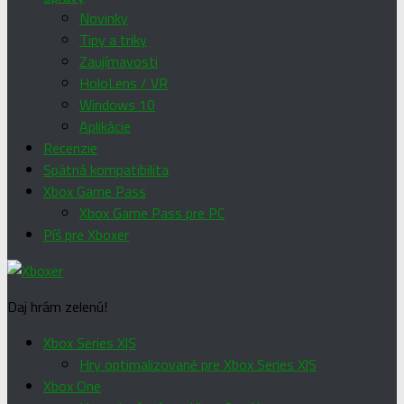
Novinky
Tipy a triky
Zaujímavosti
HoloLens / VR
Windows 10
Aplikácie
Recenzie
Spätná kompatibilita
Xbox Game Pass
Xbox Game Pass pre PC
Píš pre Xboxer
Daj hrám zelenú!
Xbox Series X|S
Hry optimalizované pre Xbox Series X|S
Xbox One