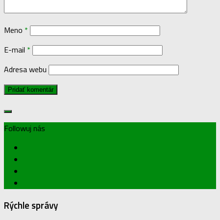
Meno
*
E-mail
*
Adresa webu
Followuj nás
Rýchle správy