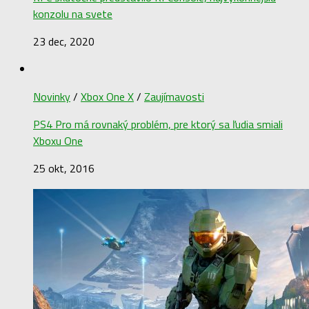
konzolu na svete
23 dec, 2020
Novinky
/
Xbox One X
/
Zaujímavosti
PS4 Pro má rovnaký problém, pre ktorý sa ľudia smiali
Xboxu One
25 okt, 2016