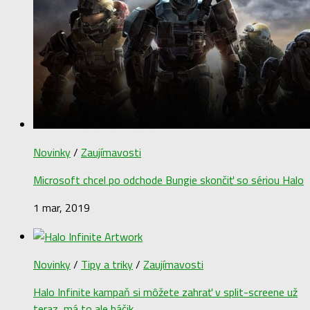
Novinky
/
Zaujímavosti
Microsoft chcel po odchode Bungie skončiť so sériou Halo
1 mar, 2019
Novinky
/
Tipy a triky
/
Zaujímavosti
Halo Infinite kampaň si môžete zahrať v split-screene už
teraz, má to ale háčik