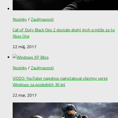
Novinky
/
Zaujímavosti
Call of Duty Black Ops 2 dostalo druhý dych a môže za to
Xbox One
22 máj, 2017
Novinky
/
Zaujímavosti
VIDEO: YouTuber najednou nainstaloval všechny verze
Windows za posledních 36 let
22 mar, 2017