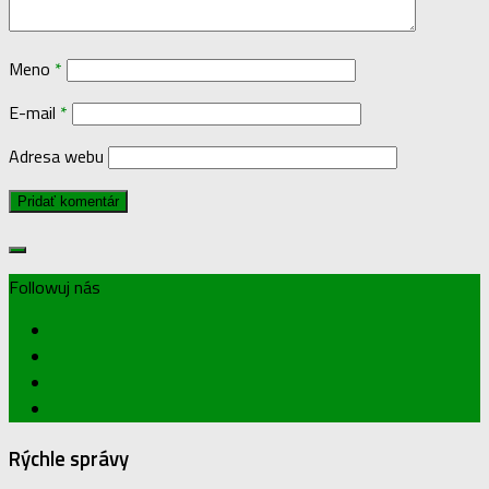
Meno
*
E-mail
*
Adresa webu
Followuj nás
Rýchle správy