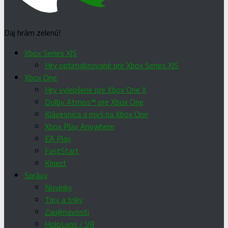
Daj hrám zelenú!
Xbox Series X|S
Hry optimalizované pre Xbox Series X|S
Xbox One
Hry vylepšené pre Xbox One X
Dolby Atmos™ pre Xbox One
Klávesnica a myš na Xbox One
Xbox Play Anywhere
EA Play
FastStart
Kinect
Správy
Novinky
Tipy a triky
Zaujímavosti
HoloLens / VR