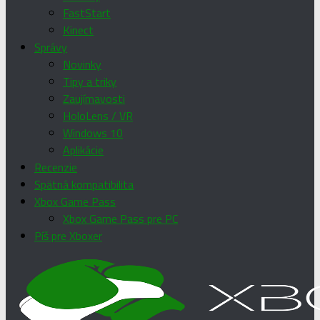
FastStart
Kinect
Správy
Novinky
Tipy a triky
Zaujímavosti
HoloLens / VR
Windows 10
Aplikácie
Recenzie
Spätná kompatibilita
Xbox Game Pass
Xbox Game Pass pre PC
Píš pre Xboxer