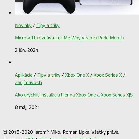
Novinky
/
Tipy a triky
Microsoft rozdáva Tell Me Why v rámci Pride Month
2 jún, 2021
Aplikácie
/
Tipy a triky
/
Xbox One X
/
Xbox Series X
/
Zaujímavosti
Ako urýchliť inštaláciu hier na Xbox One a Xbox Series X|S
8 máj, 2021
(c) 2015-2020 Jaromír Miko, Roman Lipka. Všetky práva