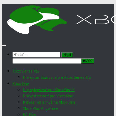
Preskočiť
na
obsah
Hľadať:
Xbox Series X|S
Hry optimalizované pre Xbox Series X|S
Xbox One
Hry vylepšené pre Xbox One X
Dolby Atmos™ pre Xbox One
Klávesnica a myš na Xbox One
Xbox Play Anywhere
EA Play