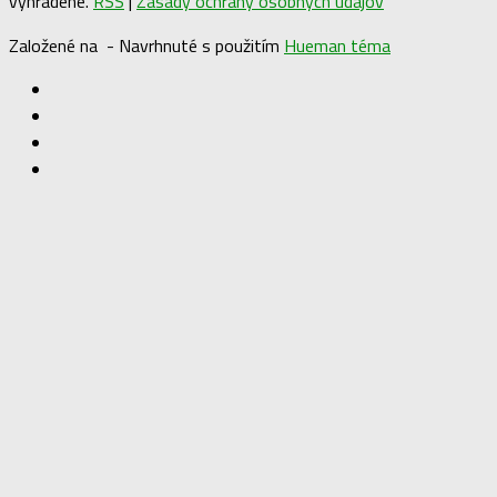
vyhradené.
RSS
|
Zásady ochrany osobných údajov
Založené na
- Navrhnuté s použitím
Hueman téma