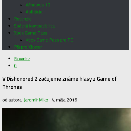
Windows 10
Aplikácie
Recenzie
Spätná kompatibilita
Xbox Game Pass
Xbox Game Pass pre PC
Píš pre Xboxer
Novinky
0
V Dishonored 2 začujeme známe hlasy z Game of
Thrones
od autora:
Jaromír Miko
·
4. mája 2016