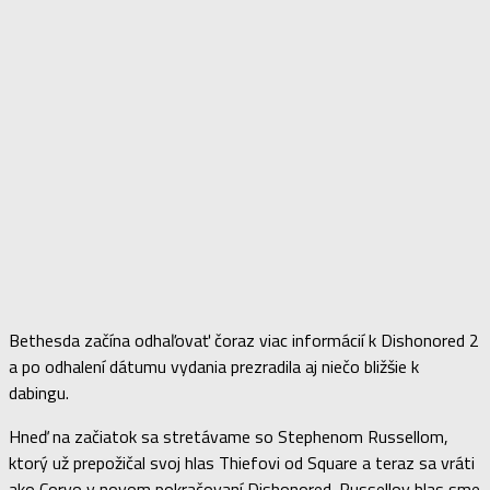
Bethesda začína odhaľovať čoraz viac informácií k Dishonored 2
a po odhalení dátumu vydania prezradila aj niečo bližšie k
dabingu.
Hneď na začiatok sa stretávame so Stephenom Russellom,
ktorý už prepožičal svoj hlas Thiefovi od Square a teraz sa vráti
ako Corvo v novom pokračovaní Dishonored. Russellov hlas sme