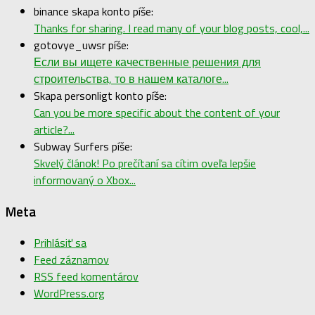
binance skapa konto píše:
Thanks for sharing. I read many of your blog posts, cool,...
gotovye_uwsr píše:
Если вы ищете качественные решения для
строительства, то в нашем каталоге...
Skapa personligt konto píše:
Can you be more specific about the content of your
article?...
Subway Surfers píše:
Skvelý článok! Po prečítaní sa cítim oveľa lepšie
informovaný o Xbox...
Meta
Prihlásiť sa
Feed záznamov
RSS feed komentárov
WordPress.org