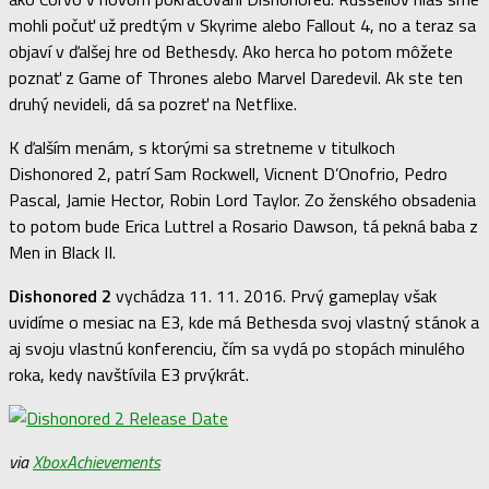
mohli počuť už predtým v Skyrime alebo Fallout 4, no a teraz sa
objaví v ďalšej hre od Bethesdy. Ako herca ho potom môžete
poznať z Game of Thrones alebo Marvel Daredevil. Ak ste ten
druhý nevideli, dá sa pozreť na Netflixe.
K ďalším menám, s ktorými sa stretneme v titulkoch
Dishonored 2, patrí Sam Rockwell, Vicnent D’Onofrio, Pedro
Pascal, Jamie Hector, Robin Lord Taylor. Zo ženského obsadenia
to potom bude Erica Luttrel a Rosario Dawson, tá pekná baba z
Men in Black II.
Dishonored 2
vychádza 11. 11. 2016. Prvý gameplay však
uvidíme o mesiac na E3, kde má Bethesda svoj vlastný stánok a
aj svoju vlastnú konferenciu, čím sa vydá po stopách minulého
roka, kedy navštívila E3 prvýkrát.
via
XboxAchievements