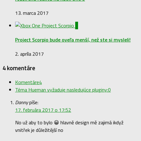
13. marca 2017
0
Project Scorpio bude oveľa menší, než ste si mysleli!
2. apríla 2017
4 komentáre
Komentáre
4
Téma Hueman vyžaduje nasledujúce pluginy:
0
Danny
píše:
17. februára 2017 o 17:52
No už aby to bylo 😀 hlavně design mě zajimá ikdyž
vnitřek je důležitější no