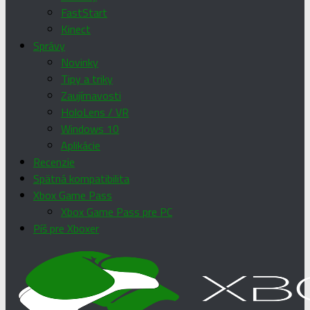
FastStart
Kinect
Správy
Novinky
Tipy a triky
Zaujímavosti
HoloLens / VR
Windows 10
Aplikácie
Recenzie
Spätná kompatibilita
Xbox Game Pass
Xbox Game Pass pre PC
Píš pre Xboxer