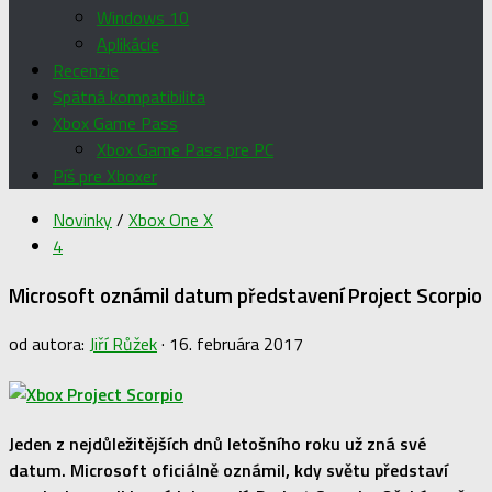
Windows 10
Aplikácie
Recenzie
Spätná kompatibilita
Xbox Game Pass
Xbox Game Pass pre PC
Píš pre Xboxer
Novinky
/
Xbox One X
4
Microsoft oznámil datum představení Project Scorpio
od autora:
Jiří Růžek
·
16. februára 2017
Jeden z nejdůležitějších dnů letošního roku už zná své
datum. Microsoft oficiálně oznámil, kdy světu představí