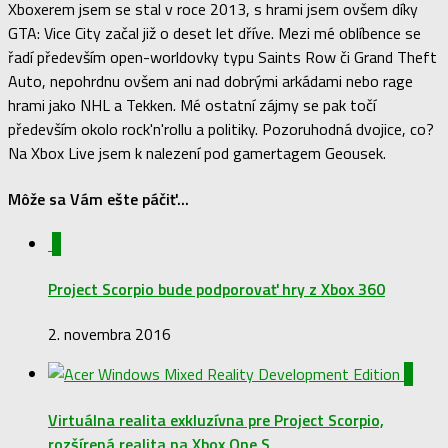
Xboxerem jsem se stal v roce 2013, s hrami jsem ovšem díky
GTA: Vice City začal již o deset let dříve. Mezi mé oblíbence se
řadí především open-worldovky typu Saints Row či Grand Theft
Auto, nepohrdnu ovšem ani nad dobrými arkádami nebo rage
hrami jako NHL a Tekken. Mé ostatní zájmy se pak točí
především okolo rock'n'rollu a politiky. Pozoruhodná dvojice, co?
Na Xbox Live jsem k nalezení pod gamertagem Geousek.
Môže sa Vám ešte páčiť...
0
Project Scorpio bude podporovať hry z Xbox 360
2. novembra 2016
0
Virtuálna realita exkluzívna pre Project Scorpio,
rozšírená realita na Xbox One S