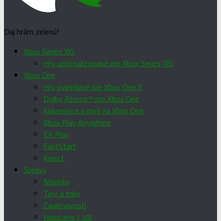
Daj hrám zelenú!
Xbox Series X|S
Hry optimalizované pre Xbox Series X|S
Xbox One
Hry vylepšené pre Xbox One X
Dolby Atmos™ pre Xbox One
Klávesnica a myš na Xbox One
Xbox Play Anywhere
EA Play
FastStart
Kinect
Správy
Novinky
Tipy a triky
Zaujímavosti
HoloLens / VR