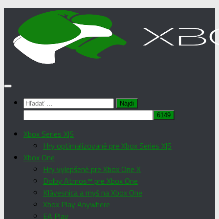
Preskočiť
na
obsah
Hľadať:
Xbox Series X|S
Hry optimalizované pre Xbox Series X|S
Xbox One
Hry vylepšené pre Xbox One X
Dolby Atmos™ pre Xbox One
Klávesnica a myš na Xbox One
Xbox Play Anywhere
EA Play