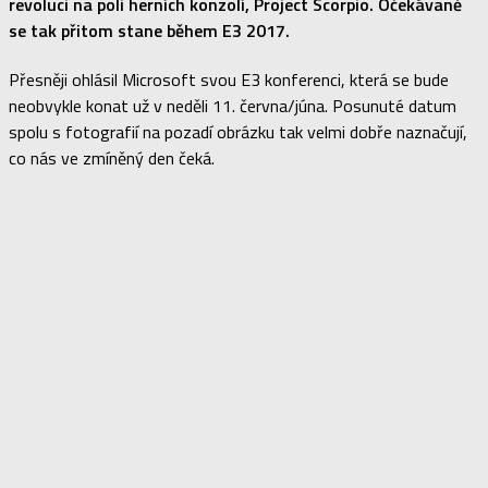
revoluci na poli herních konzolí, Project Scorpio. Očekávaně
se tak přitom stane během E3 2017.
Přesněji ohlásil Microsoft svou E3 konferenci, která se bude
neobvykle konat už v neděli 11. června/júna. Posunuté datum
spolu s fotografií na pozadí obrázku tak velmi dobře naznačují,
co nás ve zmíněný den čeká.