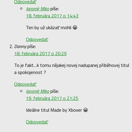
Odpovedať
Jaromír Miko
píše:
18. februára 2017 o 14:43
Ten by už ukázať mohli 😀
Odpovedať
Danny
píše:
18. februára 2017 o 20:29
To je fakt…k tomu nějakej novej nadupanej přiběhovej titul
a spokojenost ?
Odpovedať
Jaromír Miko
píše:
19. februára 2017 o 21:25
Ideálne titul Made by Xboxer 😀
Odpovedať