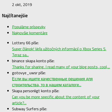
2 okt, 2019
Najčítanejšie
Populárne príspevky
Najnovšie komentáre
Lottery 66 píše:
Super článok! Veľa užitočných informácií o Xbox Series S.
Teraz sa...
binance skapa konto píše:
Thanks for sharing. I read many of your blog posts, cool,...
gotovye_uwsr píše:
Если вы ищете качественные решения для
строительства, то в нашем каталоге...
Skapa personligt konto píše:
Can you be more specific about the content of your
article?...
Subway Surfers píše: