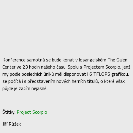
Konference samotná se bude konat v losangelském The Galen
Center ve 23 hodin našeho času. Spolu s Projectem Scorpio, jenž
my podle posledních úniků měl disponovat i 6 TFLOPS grafikou,
se počítá i s představením nových herních titulů, o které však
půjde je zatím nejasné.
Štítky:
Project Scorpio
Jiří Růžek