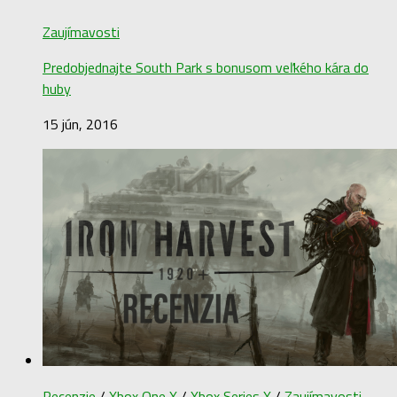
Zaujímavosti
Predobjednajte South Park s bonusom veľkého kára do
huby
15 jún, 2016
Recenzie
/
Xbox One X
/
Xbox Series X
/
Zaujímavosti