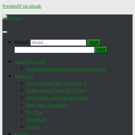
Preskočiť na obsah
Hľadať:
Xbox Series X|S
Hry optimalizované pre Xbox Series X|S
Xbox One
Hry vylepšené pre Xbox One X
Dolby Atmos™ pre Xbox One
Klávesnica a myš na Xbox One
Xbox Play Anywhere
EA Play
FastStart
Kinect
Správy