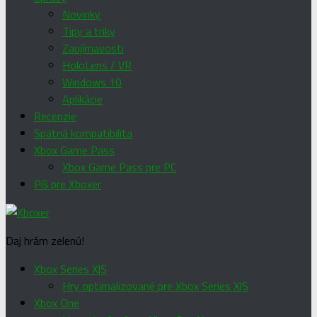
Novinky
Tipy a triky
Zaujímavosti
HoloLens / VR
Windows 10
Aplikácie
Recenzie
Spätná kompatibilita
Xbox Game Pass
Xbox Game Pass pre PC
Píš pre Xboxer
Daj hrám zelenú!
Xbox Series X|S
Hry optimalizované pre Xbox Series X|S
Xbox One