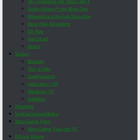
Hry vylepšené pre Xbox One X
Dolby Atmos™ pre Xbox One
Klávesnica a myš na Xbox One
Xbox Play Anywhere
EA Play
FastStart
Kinect
Správy
Novinky
Tipy a triky
Zaujímavosti
HoloLens / VR
Windows 10
Aplikácie
Recenzie
Spätná kompatibilita
Xbox Game Pass
Xbox Game Pass pre PC
Píš pre Xboxer