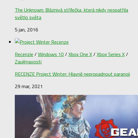
The Unknown: Bláznivá střílečka, která nikdy nespatřila
světlo světa
5 jan, 2016
Recenzie
/
Windows 10
/
Xbox One X
/
Xbox Series X
/
Zaujímavosti
RECENZE Project Winter: Hlavně nepropadnout paranoii
29 mar, 2021