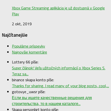
Xbox Game Streaming aplikácia je už dostupná v Google
Play
2 okt, 2019
Najčítanejšie
Populárne príspevky
Najnovšie komentáre
Lottery 66 píše:
Super článok! Veľa užitočných informácií o Xbox Series S.
Teraz sa...
binance skapa konto píše:
Thanks for sharing. I read many of your blog posts, cool,...
gotovye_uwsr píše:
Если вы ищете качественные решения для
строительства, то в нашем каталоге...
Skapa personligt konto píše: