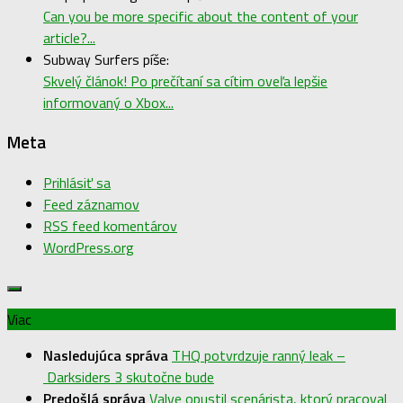
Can you be more specific about the content of your
article?...
Subway Surfers píše:
Skvelý článok! Po prečítaní sa cítim oveľa lepšie
informovaný o Xbox...
Meta
Prihlásiť sa
Feed záznamov
RSS feed komentárov
WordPress.org
Viac
Nasledujúca správa
THQ potvrdzuje ranný leak –
Darksiders 3 skutočne bude
Predošlá správa
Valve opustil scenárista, ktorý pracoval