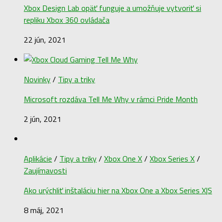
Xbox Design Lab opäť funguje a umožňuje vytvoriť si
repliku Xbox 360 ovládača
22 jún, 2021
Novinky
/
Tipy a triky
Microsoft rozdáva Tell Me Why v rámci Pride Month
2 jún, 2021
Aplikácie
/
Tipy a triky
/
Xbox One X
/
Xbox Series X
/
Zaujímavosti
Ako urýchliť inštaláciu hier na Xbox One a Xbox Series X|S
8 máj, 2021