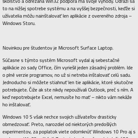
školstvo a odrezaná Win32 podpora má svoje výhody. Odrazí sa
to na nižšej spotrebe systému a na vyššej bezpečnosti, keďže si
užívatelia môžu nainštalovať len aplikácie z overeného zdroja –
Windows Storu.
Novinkou pre študentov je Microsoft Surface Laptop.
Súčasne s týmto systém Microsoft vydal aj sebestačné
aplikácie zo sady Office, čím vyriešil jeden zásadný problém. Ide
o plné verzie programov, no už si netreba inštalovať celú sadu.
Jednoducho si môžete stiahnuť len tie aplikácie, ktoré skutočne
potrebujete. Čiže ak ste nikdy nepoužívali Outlook, preč s ním. A
keď nepotrebujete Excel, nemusíte ho mať – nikto vám nekáže
ho inštalovať.
Windows 10 S však nechce svojich užívateľov drasticky
obmedzovať. Preto, narozdiel od niektorých predošlých
experimentov, za poplatok viete odomknúť Windows 10 Pro aj s